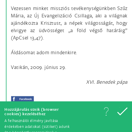
Vezessen minket missziós tevékenységünkben Szűz
Mária, az Új Evangelizáció Csillaga, aki a világnak
ajándékozta Krisztust, a népek világosságát, hogy
elvigye az üdvösséget „a föld végső határáig”
(ApCsel 13,47).
Áldásomat adom mindenkire.
Vatikán, 2009. június 29.
XVI. Benedek pápa
Hozzájárulás sütik (browser
cookies) kezeléséhez
A felhasználói élmény javítása
érdekében adatokat (sütiket) adunk