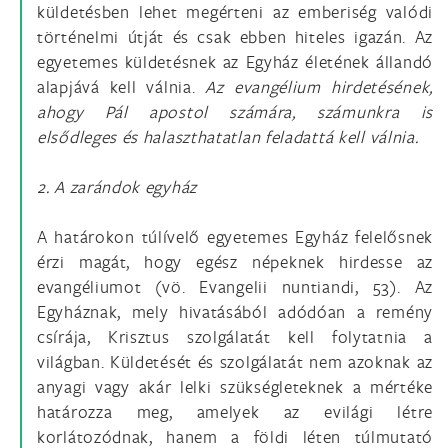
küldetésben lehet megérteni az emberiség valódi
történelmi útját és csak ebben hiteles igazán. Az
egyetemes küldetésnek az Egyház életének állandó
alapjává kell válnia.
Az evangélium hirdetésének,
ahogy Pál apostol számára, számunkra is
elsődleges és halaszthatatlan feladattá kell válnia.
2. A zarándok egyház
A határokon túlívelő egyetemes Egyház felelősnek
érzi magát, hogy egész népeknek hirdesse az
evangéliumot (vö. Evangelii nuntiandi, 53). Az
Egyháznak, mely hivatásából adódóan a remény
csírája, Krisztus szolgálatát kell folytatnia a
világban. Küldetését és szolgálatát nem azoknak az
anyagi vagy akár lelki szükségleteknek a mértéke
határozza meg, amelyek az evilági létre
korlátozódnak, hanem a földi léten túlmutató