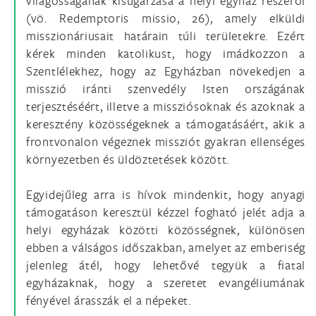
világosságának kisugárzása a helyi egyház részéről
(vö. Redemptoris missio, 26), amely elküldi
misszionáriusait határain túli területekre. Ezért
kérek minden katolikust, hogy imádkozzon a
Szentlélekhez, hogy az Egyházban növekedjen a
misszió iránti szenvedély Isten országának
terjesztéséért, illetve a missziósoknak és azoknak a
keresztény közösségeknek a támogatásáért, akik a
frontvonalon végeznek missziót gyakran ellenséges
környezetben és üldöztetések között.
Egyidejűleg arra is hívok mindenkit, hogy anyagi
támogatáson keresztül kézzel fogható jelét adja a
helyi egyházak közötti közösségnek, különösen
ebben a válságos időszakban, amelyet az emberiség
jelenleg átél, hogy lehetővé tegyük a fiatal
egyházaknak, hogy a szeretet evangéliumának
fényével árasszák el a népeket.