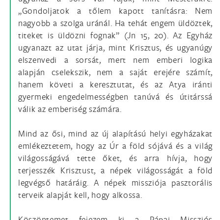
„Gondoljatok a tőlem kapott tanításra: Nem
nagyobb a szolga uránál. Ha tehát engem üldöztek,
titeket is üldözni fognak” (Jn 15, 20). Az Egyház
ugyanazt az utat járja, mint Krisztus, és ugyanúgy
elszenvedi a sorsát, mert nem emberi logika
alapján cselekszik, nem a saját erejére számít,
hanem követi a keresztutat, és az Atya iránti
gyermeki engedelmességben tanúvá és útitárssá
válik az emberiség számára.
Mind az ősi, mind az új alapítású helyi egyházakat
emlékeztetem, hogy az Úr a föld sójává és a világ
világosságává tette őket, és arra hívja, hogy
terjesszék Krisztust, a népek világosságát a föld
legvégső határáig. A népek missziója pasztorális
terveik alapját kell, hogy alkossa.
Köszöntemet fejezem ki a Pápai Missziós