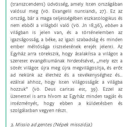
(transzcendens) üdvösség, amely Isten országában
valósul meg (vö. Evangelii nuntiandi, 27). Ez az
ország, bár a maga teljességében eszkatologikus és
nem ebből a világból való (vö. Jn 18,36),
ebben
a
világban is jelen van, és a történelemben az
igazságosság, a béke, az igazi szabadság és minden
ember méltósága tiszteletének erejét jelenti. Az
Egyház arra törekszik, hogy átalakítsa a világot a
szeretet evangéliumának hirdetésével, „mely ezt a
sötét világot újra meg újra megvilágosítja, és erőt
ad nekünk az élethez és a tevékenységhez és…
ezáltal ahhoz, hogy Isten világosságát a világba
hozzuk” (vö. Deus caritas est, 39). Ezzel az
üzenettel is arra hívom az Egyház minden tagját és
intézményét, hogy ebben a küldetésben és
szolgálatban vegyen részt.
3. Missio ad gentes (Népek missziója)