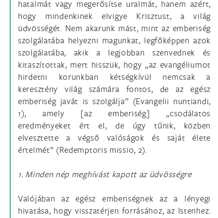
hatalmát vagy megerősítse uralmát, hanem azért,
hogy mindenkinek elvigye Krisztust, a világ
üdvösségét. Nem akarunk mást, mint az emberiség
szolgálatába helyezni magunkat, legfőképpen azok
szolgálatába, akik a legjobban szenvednek és
kitaszítottak, mert hisszük, hogy „az evangéliumot
hirdetni korunkban kétségkívül nemcsak a
keresztény világ számára fontos, de az egész
emberiség javát is szolgálja” (Evangelii nuntiandi,
1), amely [az emberiség] „csodálatos
eredményeket ért el, de úgy tűnik, közben
elvesztette a végső valóságok és saját élete
értelmét” (Redemptoris missio, 2).
1. Minden nép meghívást kapott az üdvösségre
Valójában az egész emberiségnek az a lényegi
hivatása, hogy visszatérjen forrásához, az Istenhez.