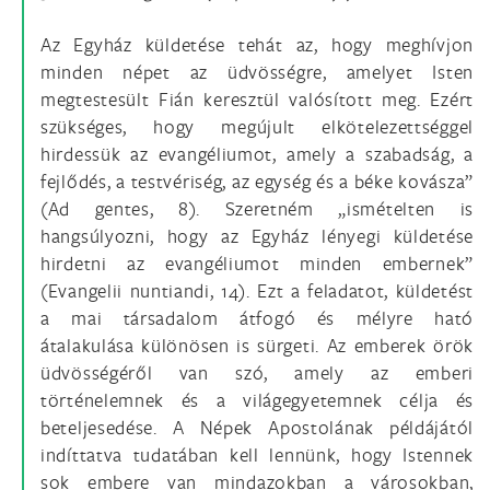
Az Egyház küldetése tehát az, hogy meghívjon
minden népet az üdvösségre, amelyet Isten
megtestesült Fián keresztül valósított meg. Ezért
szükséges, hogy megújult elkötelezettséggel
hirdessük az evangéliumot, amely a szabadság, a
fejlődés, a testvériség, az egység és a béke kovásza”
(Ad gentes, 8). Szeretném „ismételten is
hangsúlyozni, hogy az Egyház lényegi küldetése
hirdetni az evangéliumot minden embernek”
(Evangelii nuntiandi, 14). Ezt a feladatot, küldetést
a mai társadalom átfogó és mélyre ható
átalakulása különösen is sürgeti. Az emberek örök
üdvösségéről van szó, amely az emberi
történelemnek és a világegyetemnek célja és
beteljesedése. A Népek Apostolának példájától
indíttatva tudatában kell lennünk, hogy Istennek
sok embere van mindazokban a városokban,