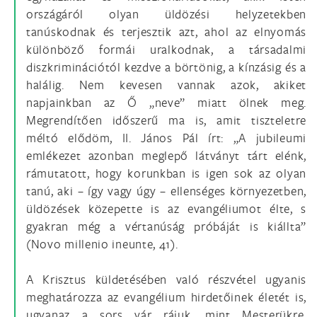
országáról olyan üldözési helyzetekben
tanúskodnak és terjesztik azt, ahol az elnyomás
különböző formái uralkodnak, a társadalmi
diszkriminációtól kezdve a börtönig, a kínzásig és a
halálig. Nem kevesen vannak azok, akiket
napjainkban az Ő „neve” miatt ölnek meg.
Megrendítően időszerű ma is, amit tiszteletre
méltó elődöm, II. János Pál írt: „A jubileumi
emlékezet azonban meglepő látványt tárt elénk,
rámutatott, hogy korunkban is igen sok az olyan
tanú, aki – így vagy úgy – ellenséges környezetben,
üldözések közepette is az evangéliumot élte, s
gyakran még a vértanúság próbáját is kiállta”
(Novo millenio ineunte, 41).
A Krisztus küldetésében való részvétel ugyanis
meghatározza az evangélium hirdetőinek életét is,
ugyanaz a sors vár rájuk, mint Mesterükre.