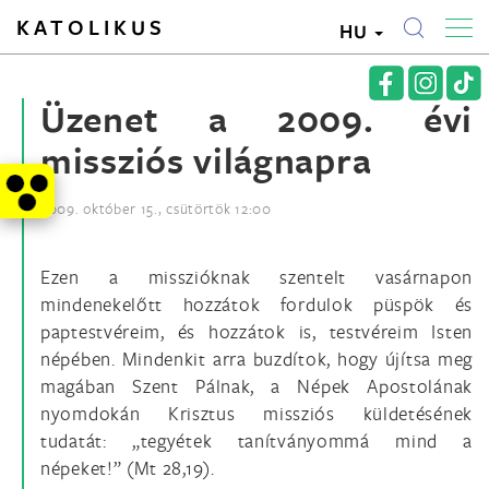
KATOLIKUS
HU
Üzenet a 2009. évi
missziós világnapra
2009. október 15., csütörtök 12:00
Ezen a misszióknak szentelt vasárnapon
mindenekelőtt hozzátok fordulok püspök és
paptestvéreim, és hozzátok is, testvéreim Isten
népében. Mindenkit arra buzdítok, hogy újítsa meg
magában Szent Pálnak, a Népek Apostolának
nyomdokán Krisztus missziós küldetésének
tudatát: „tegyétek tanítványommá mind a
népeket!” (Mt 28,19).