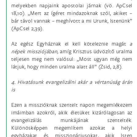
melyekben napjaink apostolai járnak (vö. ApCsel
18,10). „Mert az ígéret mindazoknak szól, akiket –
bár távol vannak – meghívott a mi Urunk, Istenünk”
(ApCsel 2,39).
Az egész Egyháznak el kell köteleznie magát
a
népek missziójában,
amíg Krisztus üdvözítő uralma
teljesen meg nem valósul: „Most ugyan még nem
látjuk, hogy minden uralma alatt áll” (Zsid, 2,8).
4. Hivatásunk evangelizálni akár a vértanúság árán
is
Ezen a misszióknak szentelt napon megemlékezem
imáimban azokról, akik életüket kizárólagosan az
evangelizálás munkájának szentelték.
Különösképpen megemlítem azokat a helyi
egyházakat és misszionáriusokat, akik Isten