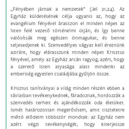
„Fényében járnak a nemzetek” (Jel 21,24). Az
Egyház küldetésének célja ugyanis az, hogy az
evangélium fényével árasszon el minden népet az
Isten felé vezető történelmi útján, és így benne
valósítsák meg egészen önmagukat, és benne
teljesedjenek ki. Szenvedélyes vágyat kell éreznünk
aziránt, hogy elárasszunk minden népet Krisztus
fényével, amely az Egyház arcán ragyog, azért, hogy
a szerető Isten atyasága alatt mindenki az
emberiség egyetlen családjába gyűljön össze.
Krisztus tanítványai a világ minden részén ebben a
távlatban tevékenykednek, fáradoznak, hordozzák a
szenvedés terheit és ajándékozzák oda életüket.
Ismét határozottan megerősítem, amit tiszteletre
méltó elődeim többször mondtak: az Egyház nem
azért végzi tevékenységét, hogy kiterjessze