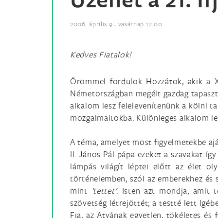
2006. április 9., vasárnap 12:00
Kedves Fiatalok!
Örömmel fordulok Hozzátok, akik a XX
Németországban megélt gazdag tapaszta
alkalom lesz felelevenítenünk a kölni t
mozgalmaitokba. Különleges alkalom les
A téma, amelyet most figyelmetekbe aján
II. János Pál pápa ezeket a szavakat íg
lámpás világít léptei előtt az élet ol
történelemben, szól az emberekhez és 
mint
’tettet’
. Isten azt mondja, amit t
szövetség létrejöttét; a testté lett Igéb
Fia, az Atyának egyetlen, tökéletes és