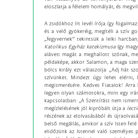
eloszlatja a félelem homályát, és megvil
A zsidókhoz írt levél írója így fogalmaz
és a velő gyökeréig, megítéli a szív go
„fegyvernek” tekintsük a lelki harcb
Katolikus Egyház katekizmusa
így magy
aláveti magát a meghallott szónak, mer
példaképe, akkor Salamon, a maga szemé
bölcs király ezt válaszolja: „Adj hát sz
szívünket
.
Mindezt úgy lehet elérni,
megismerésére. Kedves Fiatalok! Arra b
legyen olyan számotokra, mint egy irán
kapcsolatban: „A Szentírást nem ismern
megízlelésének jól kipróbált útja a
lect
részének az elolvasásából és újraolvas
belső megállás, amikor a szív Isten fel
elidőzünk az Istennel való személyes 