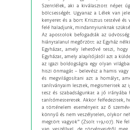
Szentlélek, aki a kiválasztott népet 
bölcsességét. Ugyanaz a Lélek van je
kenyeret és a bort Krisztus testévé és 
felé haladjunk, mindannyiunknak szüksé
Az apostolok befogadták az üdvösség 
hiánytalanul megőrzött: az Egyház nélkü
Egyházat, amely lehetővé teszi, hogy
Egyházat, amely alapítójától azt a kül
az igazi boldogságra egy olyan világb
hiszi önmagát – belevész a hamis vagy 
és megvilágosítani azt a homályt, am
tanítványaim lesztek, megismeritek az i
tesz és szabadságunkat a jó irányába f
tanítómesteretek. Akkor felfedezitek, h
a történelem eseményeit az ő szemével
könnyű és nem veszélytelen, olykor nehé
megtört vagyok” (Zsolt 119,107). Ne fe
van veszéllyel, de törvényeidről meg 