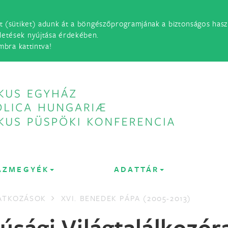
t (sütiket) adunk át a böngészőprogramjának a biztonságos haszn
detések nyújtása érdekében.
mbra kattintva!
ÁZMEGYÉK
ADATTÁR
LATKOZÁSOK
XVI. BENEDEK PÁPA (2005-2013)
júsági Világtalálkozór