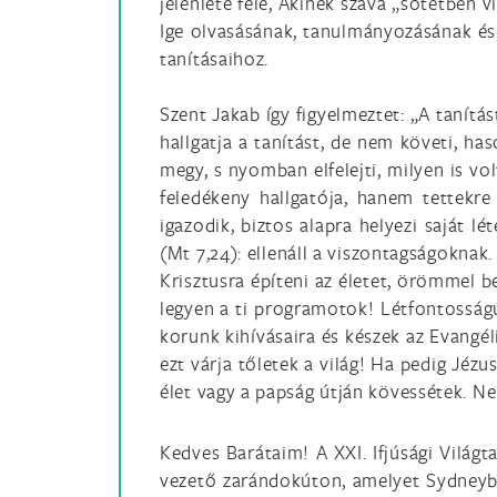
jelenléte felé, Akinek szava „sötétben v
Ige olvasásának, tanulmányozásának és
tanításaihoz.
Szent Jakab így figyelmeztet: „A tanítá
hallgatja a tanítást, de nem követi, h
megy, s nyomban elfelejti, milyen is vo
feledékeny hallgatója, hanem tettekre 
igazodik, biztos alapra helyezi saját lé
(Mt 7
,
24): ellenáll a viszontagságoknak.
Krisztusra építeni az életet, örömmel be
legyen a ti programotok! Létfontosságú
korunk kihívásaira és készek az Evangél
ezt várja tőletek a világ! Ha pedig Jézu
élet vagy a papság útján kövessétek. Ne
Kedves Barátaim! A XXI. Ifjúsági Világt
vezető zarándokúton, amelyet Sydneyb