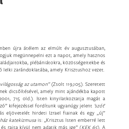
emben újra átélem az elmúlt év augusztusában,
ogjuk megünnepelni ezt a napot, amely hasznos
saládjaitokba, plébániátokra, közösségeitekbe és
 lelki zarándoklatába, amely Krisztushoz vezet.
, világosság az utamon”
(Zsolt 119,105). Szeretett
yének dicsőítésével, amely mint ajándékba kapott
 2001, 715 old
.
). Isten kinyilatkoztatja magát a
szó” kifejezéssel fordítunk ugyanúgy jelent
’szót
’
 eljövetelét hirdeti Izrael fiainak és egy „új”
yház katekizmusa
is: „Krisztus Isten emberré lett
 és rajta kívül nem adatik más ige” (
KEK 65
). A