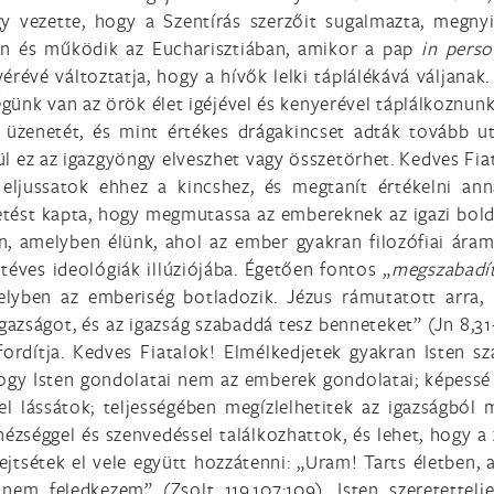
úgy vezette, hogy a Szentírás szerzőit sugalmazta, megn
len és működik az Eucharisztiában, amikor a pap
in perso
vérévé változtatja, hogy a hívők lelki táplálékává váljan
günk van az örök élet igéjével és kenyerével táplálkoznun
üzenetét, és mint értékes drágakincset adták tovább ut
l ez az igazgyöngy elveszhet vagy összetörhet. Kedves Fiat
 eljussatok ehhez a kincshez, és megtanít értékelni an
detést kapta, hogy megmutassa az embereknek az igazi bold
an, amelyben élünk, ahol az ember gyakran filozófiai ára
téves ideológiák illúziójába. Égetően fontos „
megszabadít
elyben az emberiség botladozik. Jézus rámutatott arra,
gazságot, és az igazság szabaddá tesz benneteket” (Jn 8,31-
ordítja. Kedves Fiatalok! Elmélkedjetek gyakran Isten sz
ogy Isten gondolatai nem az emberek gondolatai; képessé v
 lássátok; teljességében megízlelhetitek az igazságból 
zséggel és szenvedéssel találkozhattok, és lehet, hogy a 
lejtsétek el vele együtt hozzátenni: „Uram! Tarts életben
nem feledkezem” (Zsolt 119,107;109). Isten szeretettelj