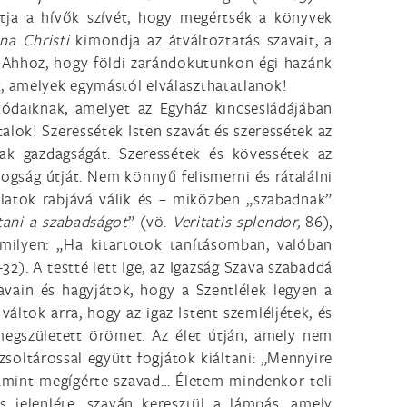
yitja a hívők szívét, hogy megértsék a könyvek
na Christi
kimondja az átváltoztatás szavait, a
ak. Ahhoz, hogy földi zarándokutunkon égi hazánk
k, amelyek egymástól elválaszthatatlanok!
ódaiknak, amelyet az Egyház kincsesládájában
alok! Szeressétek Isten szavát és szeressétek az
nak gazdagságát. Szeressétek és kövessétek az
ogság útját. Nem könnyű felismerni és rátalálni
mlatok rabjává válik és – miközben „szabadnak”
ani a szabadságot
” (vö.
Veritatis splendor,
86),
 milyen: „Ha kitartotok tanításomban, valóban
32). A testté lett Ige, az Igazság Szava szabaddá
avain és hagyjátok, hogy a Szentlélek legyen a
áltok arra, hogy az igaz Istent szemléljétek, és
megszületett örömet. Az élet útján, amely nem
zsoltárossal együtt fogjátok kiáltani: „Mennyire
, amint megígérte szavad… Életem mindenkor teli
es jelenléte, szaván keresztül a lámpás, amely