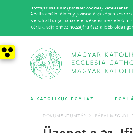
Hozzájárulás sütik (browser cookies) kezeléséhez
A felhasználói élmény javítása érdekében adatoka
weboldal forgalmának elemzése és megfelelő hir
Kérjük, adja ehhez hozzájárulását a jobb oldali go
A KATOLIKUS EGYHÁZ
EGYH
DOKUMENTUMTÁR
PÁPAI MEGNYI
Üzenet a 21. If