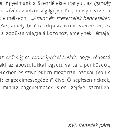
en figyelmünk a Szentlélekre irányul, az
igazság
k szívét az üdvösség Igéje előtt, amely elvezet a
 elmélkedni: „
Amint én szerettelek benneteket,
elke
, amely belénk oltja az isteni szeretetet, és
l a 2008-as világtalálkozóhoz, amelynek témája:
 az
erősség
és
tanúságtétel Lelkét
, hogy képessé
 aki az apostolokkal együtt várta a pünkösdöt,
etekben és szívetekben megőrizni azokat (vö.Lk
hit engedelmességében” élve. Ő segítsen nektek,
s mindig engedelmesek Isten igéjével szemben.
XVI. Benedek pápa