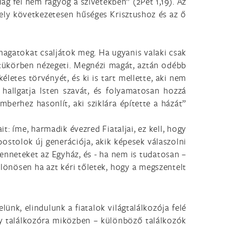
llag fel nem ragyog a szívetekben” (2Pét 1,19). Az
ely következetesen hűséges Krisztushoz és az ő
 magatokat csaljátok meg. Ha ugyanis valaki csak
t tükörben nézegeti. Megnézi magát, aztán odébb
letes törvényét, és ki is tart mellette, aki nem
i hallgatja Isten szavát, és folyamatosan hozzá
 emberhez hasonlít, aki sziklára építette a házát”
t: íme, harmadik évezred Fiataljai, ez kell, hogy
ostolok új generációja, akik képesek válaszolni
benneteket az Egyház, és - ha nem is tudatosan –
különösen ha azt kéri tőletek, hogy a megszentelt
lünk, elindulunk a fiatalok világtalálkozója felé
y találkozóra miközben – különböző találkozók