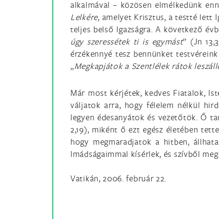
alkalmával – közösen elmélkedünk enn
Lelkére
, amelyet Krisztus, a testté let
teljes belső Igazságra. A következő év
úgy szeressétek ti is egymást
” (Jn 13,
érzékennyé tesz bennünket testvéreink 
„
Megkapjátok a Szentlélek rátok leszálló
Már most kérjétek, kedves Fiatalok, Ist
váljatok arra, hogy félelem nélkül hi
legyen édesanyátok és vezetőtök. Ő ta
2,19), miként ő ezt egész életében tet
hogy megmaradjatok a hitben, állhata
Imádságaimmal kísérlek, és szívből meg
Vatikán, 2006. február 22.