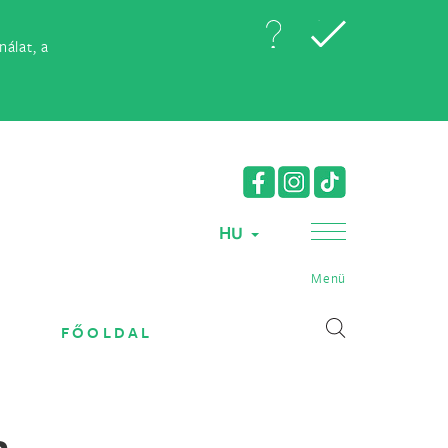
álat, a
HU
Menü
FŐOLDAL
a