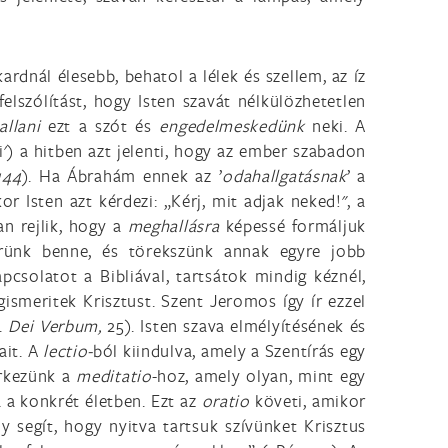
ardnál élesebb, behatol a lélek és szellem, az íz
felszólítást, hogy Isten szavát nélkülözhetetlen
llani
ezt a szót és
engedelmeskedünk
neki. A
ni') a hitben azt jelenti, hogy az ember szabadon
144
). Ha Ábrahám ennek az ’
odahallgatásnak
’ a
 Isten azt kérdezi: „Kérj, mit adjak neked!", a
an rejlik, hogy a
meghallásra
képessé formáljuk
erünk benne, és törekszünk annak egyre jobb
csolatot a Bibliával, tartsátok mindig kéznél,
smeritek Krisztust. Szent Jeromos így ír ezzel
ö.
Dei Verbum,
25). Isten szava elmélyítésének és
ait. A
lectio-
ból kiindulva, amely a Szentírás egy
érkezünk a
meditatio
-hoz, amely olyan, mint egy
 a konkrét életben. Ezt az
oratio
követi, amikor
y segít, hogy nyitva tartsuk szívünket Krisztus