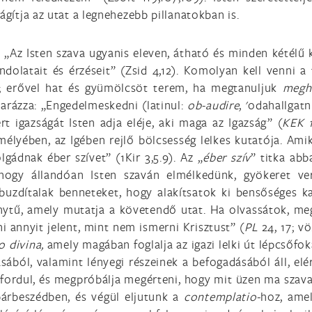
ágítja az utat a legnehezebb pillanatokban is.
: „Az Isten szava ugyanis eleven, átható és minden kétélű k
ndolatait és érzéseit” (Zsid 4,12). Komolyan kell venni a 
an; erővel hat és gyümölcsöt terem, ha megtanuljuk
megha
arázza: „Engedelmeskedni (latinul:
ob-audire
, 'odahallgat
t igazságát Isten adja eléje, aki maga az Igazság” (
KEK 
lyében, az Igében rejlő bölcsesség lelkes kutatója. Amikor
olgádnak éber szívet” (1Kir 3,5.9). Az „
éber szív
” titka abb
 hogy állandóan Isten szaván elmélkedünk, gyökeret v
uzdítalak benneteket, hogy alakítsatok ki bensőséges kap
ytű, amely mutatja a követendő utat. Ha olvassátok, megi
i annyit jelent, mint nem ismerni Krisztust” (
PL
24, 17; v
io divina,
amely magában foglalja az igazi lelki út lépcsőfok
ásából, valamint lényegi részeinek a befogadásából áll, el
é fordul, és megpróbálja megérteni, hogy mit üzen ma szava
párbeszédben, és végül eljutunk a
contemplatio-
hoz, amel