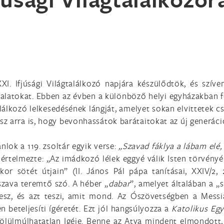
I. Ifjúsági Világtalálkozó napjára készülődtök, és szív
latokat. Ebben az évben a különböző helyi egyházakban f
alálkozó lelkesedésének lángját, amelyet sokan elvittetek c
z arra is, hogy bevonhassátok barátaitokat az új generáció
lok a 119. zsoltár egyik verse:
„Szavad fáklya a lábam elé
y értelmezte: „Az imádkozó lélek eggyé válik Isten törvén
ykor sötét útjain” (II. János Pál pápa tanításai, XXIV/2,
szava teremtő szó. A héber „
dabar
”, amelyet általában a „
esz, és azt teszi, amit mond. Az Ószövetségben a Messiás
en beteljesíti ígéretét. Ezt jól hangsúlyozza a
Katolikus Eg
 fölülmúlhatatlan Igéje. Benne az Atya mindent elmondott,