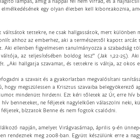
ilágító lámpás, amíg a nappal fel nem virrad, és a hajnalcsi
 elmélkedésének egy olyan életben kell kibontakoznia, am
st váltsátok tettekre, ne csak hallgassátok, mert különben
asonlít ahhoz az emberhez, aki a természettől kapott arcá
lt. Aki ellenben figyelmesen tanulmányozza a szabadság töké
váltója, az teljesítésében boldog lesz” (Jak 1,22-25). Ak
tét. „Aki hallgatja szavamat, és tettekre is váltja, az okos
fogadni a szavait és a gyakorlatban megvalósítani tanításai
, hogy megszülessen a Krisztus szavaiba belegyökerező ap
iumot mindenütt hirdetni. Ezt kéri tőletek az Úr, erre hív 
s hív benneteket, ne féljetek nagylelkűen válaszolni neki, 
 féljetek, bízzatok Benne és nem fogtok csalódni.
alálkozó napján, amelyet Virágvasárnap, április 9-én ünnepe
en rendeznek meg 2008-ban. Együtt készülünk erre a nag