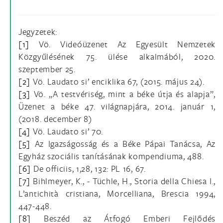
Jegyzetek:
[1]
Vö. Videóüzenet Az Egyesült Nemzetek
Közgyűlésének 75. ülése alkalmából, 2020.
szeptember 25.
[2]
Vö. Laudato si’ enciklika 67, (2015. május 24).
[3]
Vö. „A testvériség, mint a béke útja és alapja”,
Üzenet a béke 47. világnapjára, 2014. január 1,
(2018. december 8)
[4]
Vö. Laudato si’ 70.
[5]
Az Igazságosság és a Béke Pápai Tanácsa, Az
Egyház szociális tanításának kompendiuma, 488.
[6]
De officiis, 1,28, 132: PL 16, 67.
[7]
Bihlmeyer, K., - Tüchle, H., Storia della Chiesa I.,
L’antichità cristiana, Morcelliana, Brescia 1994,
447-448.
[8]
Beszéd az Átfogó Emberi Fejlődés