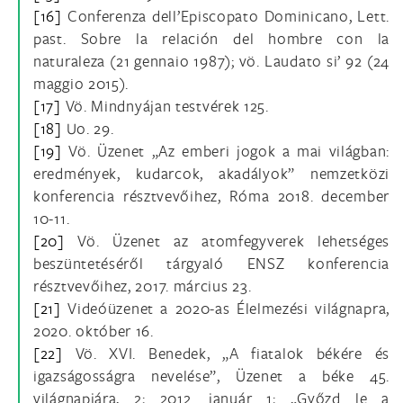
[16]
Conferenza dell’Episcopato Dominicano, Lett.
past. Sobre la relación del hombre con la
naturaleza (21 gennaio 1987); vö. Laudato si’ 92 (24
maggio 2015).
[17]
Vö. Mindnyájan testvérek 125.
[18]
Uo. 29.
[19]
Vö. Üzenet „Az emberi jogok a mai világban:
eredmények, kudarcok, akadályok” nemzetközi
konferencia résztvevőihez, Róma 2018. december
10-11.
[20]
Vö. Üzenet az atomfegyverek lehetséges
beszüntetéséről tárgyaló ENSZ konferencia
résztvevőihez, 2017. március 23.
[21]
Videóüzenet a 2020-as Élelmezési világnapra,
2020. október 16.
[22]
Vö. XVI. Benedek, „A fiatalok békére és
igazságosságra nevelése”, Üzenet a béke 45.
világnapjára, 2; 2012. január 1; „Győzd le a