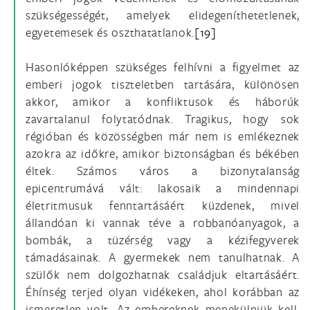
szükségességét, amelyek elidegeníthetetlenek,
egyetemesek és oszthatatlanok.
[19]
Hasonlóképpen szükséges felhívni a figyelmet az
emberi jogok tiszteletben tartására, különösen
akkor, amikor a konfliktusok és háborúk
zavartalanul folytatódnak. Tragikus, hogy sok
régióban és közösségben már nem is emlékeznek
azokra az időkre, amikor biztonságban és békében
éltek. Számos város a bizonytalanság
epicentrumává vált: lakosaik a mindennapi
életritmusuk fenntartásáért küzdenek, mivel
állandóan ki vannak téve a robbanóanyagok, a
bombák, a tüzérség vagy a kézifegyverek
támadásainak. A gyermekek nem tanulhatnak. A
szülők nem dolgozhatnak családjuk eltartásáért.
Éhínség terjed olyan vidékeken, ahol korábban az
ismeretlen volt. Az embereknek menekülniük kell,