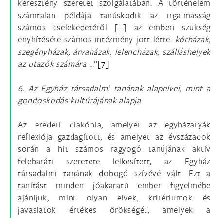
keresztény szeretet szolgálatában. A történelem
számtalan példája tanúskodik az irgalmasság
számos cselekedetéről […] az emberi szükség
enyhítésére számos intézmény jött létre:
kórházak,
szegényházak, árvaházak, lelencházak, szálláshelyek
az utazók számára
...”
[7]
6. Az Egyház társadalmi tanának alapelvei, mint a
gondoskodás kultúrájának alapja
Az eredeti diakónia, amelyet az egyházatyák
reflexiója gazdagított, és amelyet az évszázadok
során a hit számos ragyogó tanújának aktív
felebaráti szeretete lelkesített, az Egyház
társadalmi tanának dobogó szívévé vált. Ezt a
tanítást minden jóakaratú ember figyelmébe
ajánljuk, mint olyan elvek, kritériumok és
javaslatok értékes örökségét, amelyek a