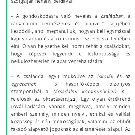
szolgáljak néhány példával:
- A gondoskodásra való nevelés a
családban
, a
társadalom természetes és alapvető sejtjében
kezdődik, ahol megtanuljuk, hogyan kell egymással
kapcsolatban és a kölcsönös tisztelet szellemében
élni. Olyan helyzetbe kell hozni tehát a családokat,
hogy képesek legyenek e létfontosságú és
nélkülözhetetlen feladat végrehajtására.
- A családdal együttműködve az
iskolák
és az
egyetemek
- s hasonlóképpen bizonyos
szempontból a
társadalmi kommunikáció
is -
felelősek az oktatásért.
[22]
Egy olyan értékrend
továbbadására vannak meghívva, amely minden
emberi személy, minden nyelvi, etnikai és vallási
közösség és nép méltóságának, valamint az ebből
fakadó alapvető jogoknak az elismerésén alapul. Az