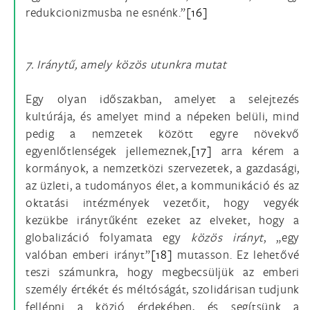
redukcionizmusba ne esnénk.”
[16]
7. Iránytű, amely közös utunkra mutat
Egy olyan időszakban, amelyet a selejtezés
kultúrája, és amelyet mind a népeken belüli, mind
pedig a nemzetek között egyre növekvő
egyenlőtlenségek jellemeznek,
[17]
arra kérem a
kormányok, a nemzetközi szervezetek, a gazdasági,
az üzleti, a tudományos élet, a kommunikáció és az
oktatási intézmények vezetőit, hogy vegyék
kezükbe iránytűként ezeket az elveket, hogy a
globalizáció folyamata egy
közös irányt
, „egy
valóban emberi irányt”
[18]
mutasson. Ez lehetővé
teszi számunkra, hogy megbecsüljük az emberi
személy értékét és méltóságát, szolidárisan tudjunk
fellépni a közjó érdekében, és segítsünk a