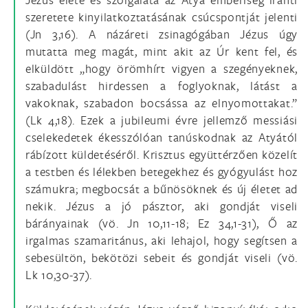
szeretete kinyilatkoztatásának csúcspontját jelenti
(Jn 3,16). A názáreti zsinagógában Jézus úgy
mutatta meg magát, mint akit az Úr kent fel, és
elküldött „hogy örömhírt vigyen a szegényeknek,
szabadulást hirdessen a foglyoknak, látást a
vakoknak, szabadon bocsássa az elnyomottakat.”
(Lk 4,18). Ezek a jubileumi évre jellemző messiási
cselekedetek ékesszólóan tanúskodnak az Atyától
rábízott küldetéséről. Krisztus együttérzően közelít
a testben és lélekben betegekhez és gyógyulást hoz
számukra; megbocsát a bűnösöknek és új életet ad
nekik. Jézus a jó pásztor, aki gondját viseli
bárányainak (vö. Jn 10,11-18; Ez 34,1-31), Ő az
irgalmas szamaritánus, aki lehajol, hogy segítsen a
sebesültön, bekötözi sebeit és gondját viseli (vö.
Lk 10,30-37).