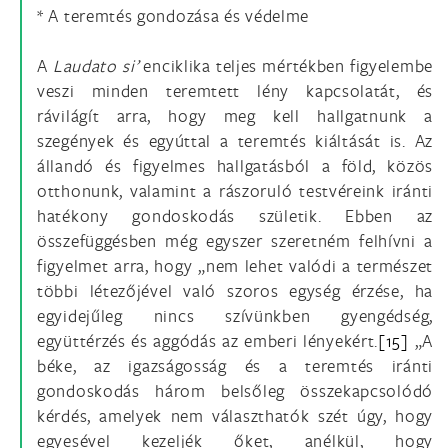
* A teremtés gondozása és védelme
A
Laudato si’
enciklika teljes mértékben figyelembe
veszi minden teremtett lény kapcsolatát, és
rávilágít arra, hogy meg kell hallgatnunk a
szegények és egyúttal a teremtés kiáltását is. Az
állandó és figyelmes hallgatásból a föld, közös
otthonunk, valamint a rászoruló testvéreink iránti
hatékony gondoskodás születik. Ebben az
összefüggésben még egyszer szeretném felhívni a
figyelmet arra, hogy „nem lehet valódi a természet
többi létezőjével való szoros egység érzése, ha
egyidejűleg nincs szívünkben gyengédség,
együttérzés és aggódás az emberi lényekért.
[15]
„A
béke, az igazságosság és a teremtés iránti
gondoskodás három belsőleg összekapcsolódó
kérdés, amelyek nem választhatók szét úgy, hogy
egyesével kezeljék őket, anélkül, hogy