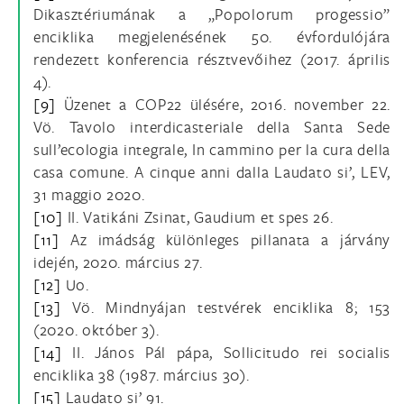
Dikasztériumának a „Popolorum progessio”
enciklika megjelenésének 50. évfordulójára
rendezett konferencia résztvevőihez (2017. április
4).
[9]
Üzenet a COP22 ülésére, 2016. november 22.
Vö. Tavolo interdicasteriale della Santa Sede
sull’ecologia integrale, In cammino per la cura della
casa comune. A cinque anni dalla Laudato si’, LEV,
31 maggio 2020.
[10]
II. Vatikáni Zsinat, Gaudium et spes 26.
[11]
Az imádság különleges pillanata a járvány
idején, 2020. március 27.
[12]
Uo.
[13]
Vö. Mindnyájan testvérek enciklika 8; 153
(2020. október 3).
[14]
II. János Pál pápa, Sollicitudo rei socialis
enciklika 38 (1987. március 30).
[15]
Laudato si’ 91.