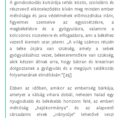
A gondoskodás kultúrája tehát közös, szolidáris és
résztvevő elköteleződést kíván meg minden ember
méltósága és java védelmének előmozdítása iránt,
figyelmet szentelve az együttérzésre, a
megbékélésre és a gyógyulásra, valamint a
kölcsönös tiszteletre és elfogadásra, ami a békéhez
vezető kiemelt utat jelenti. „A világ számos részén
a béke útjára van szükség, amely a sebek
gyógyulásához vezet, béketeremtőkre van szükség,
akik készen állnak arra, hogy bátran és kreatívan
dolgozzanak a gyógyulás és a megújult találkozás
folyamatának elindításán.”
[25]
Ebben az időben, amikor az emberiség bárkája,
amelyet a válság vihara dobál, nehezen halad egy
nyugodtabb és békésebb horizont felé, az emberi
méltóság „hajókormánya” és az alapvető
társadalmi elvek „iránytűje” lehetővé teszi