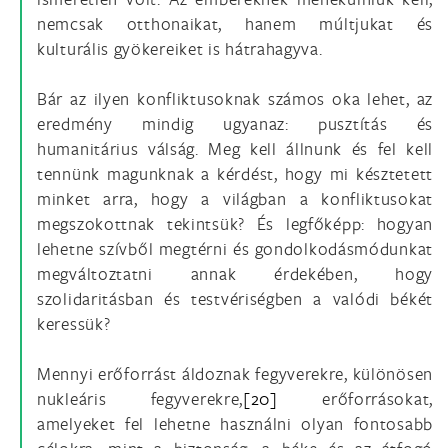
nemcsak otthonaikat, hanem múltjukat és
kulturális gyökereiket is hátrahagyva.
Bár az ilyen konfliktusoknak számos oka lehet, az
eredmény mindig ugyanaz: pusztítás és
humanitárius válság. Meg kell állnunk és fel kell
tennünk magunknak a kérdést, hogy mi késztetett
minket arra, hogy a világban a konfliktusokat
megszokottnak tekintsük? És legfőképp: hogyan
lehetne szívből megtérni és gondolkodásmódunkat
megváltoztatni annak érdekében, hogy
szolidaritásban és testvériségben a valódi békét
keressük?
Mennyi erőforrást áldoznak fegyverekre, különösen
nukleáris fegyverekre,
[20]
erőforrásokat,
amelyeket fel lehetne használni olyan fontosabb