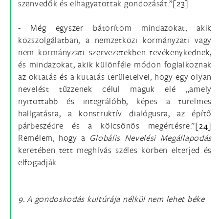
szenvedők és elhagyatottak gondozását.”
[23]
- Még egyszer bátorítom mindazokat, akik
közszolgálatban, a nemzetközi kormányzati vagy
nem kormányzati szervezetekben tevékenykednek,
és mindazokat, akik különféle módon foglalkoznak
az oktatás és a kutatás területeivel, hogy egy olyan
nevelést tűzzenek célul maguk elé „amely
nyitottabb és integrálóbb, képes a türelmes
hallgatásra, a konstruktív dialógusra, az építő
párbeszédre és a kölcsönös megértésre.”
[24]
Remélem, hogy a
Globális Nevelési Megállapodás
keretében tett meghívás széles körben elterjed és
elfogadják.
9. A gondoskodás kultúrája nélkül nem lehet béke