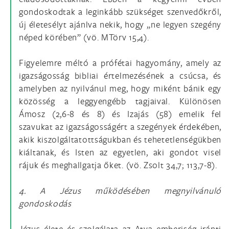
gondoskodtak a leginkább szükséget szenvedőkről,
új életesélyt ajánlva nekik, hogy „ne legyen szegény
néped körében” (vö. MTörv 15,4).
Figyelemre méltó a prófétai hagyomány, amely az
igazságosság bibliai értelmezésének a csúcsa, és
amelyben az nyilvánul meg, hogy miként bánik egy
közösség a leggyengébb tagjaival. Különösen
Ámosz (2,6-8 és 8) és Izajás (58) emelik fel
szavukat az igazságosságért a szegények érdekében,
akik kiszolgáltatottságukban és tehetetlenségükben
kiáltanak, és Isten az egyetlen, aki gondot visel
rájuk és meghallgatja őket. (vö. Zsolt 34,7; 113,7-8).
4. A Jézus működésében megnyilvánuló
gondoskodás
Jézus élete és szolgálata az Atya emberiség iránti