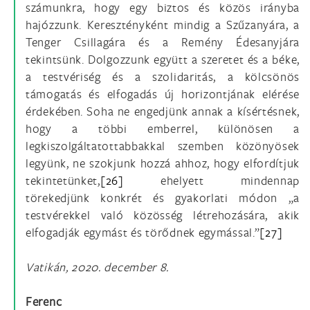
számunkra, hogy egy biztos és közös irányba
hajózzunk. Keresztényként mindig a Szűzanyára, a
Tenger Csillagára és a Remény Édesanyjára
tekintsünk. Dolgozzunk együtt a szeretet és a béke,
a testvériség és a szolidaritás, a kölcsönös
támogatás és elfogadás új horizontjának elérése
érdekében. Soha ne engedjünk annak a kísértésnek,
hogy a többi emberrel, különösen a
legkiszolgáltatottabbakkal szemben közönyösek
legyünk, ne szokjunk hozzá ahhoz, hogy elfordítjuk
tekintetünket,
[26]
ehelyett mindennap
törekedjünk konkrét és gyakorlati módon „a
testvérekkel való közösség létrehozására, akik
elfogadják egymást és törődnek egymással.”
[27]
Vatikán, 2020. december 8.
Ferenc