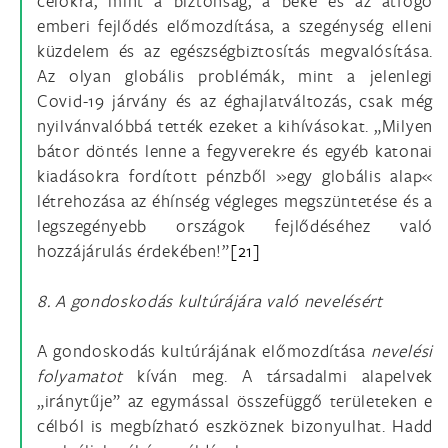
célokra, mint a biztonság, a béke és az átfogó
emberi fejlődés előmozdítása, a szegénység elleni
küzdelem és az egészségbiztosítás megvalósítása.
Az olyan globális problémák, mint a jelenlegi
Covid-19 járvány és az éghajlatváltozás, csak még
nyilvánvalóbbá tették ezeket a kihívásokat. „Milyen
bátor döntés lenne a fegyverekre és egyéb katonai
kiadásokra fordított pénzből »egy globális alap«
létrehozása az éhínség végleges megszüntetése és a
legszegényebb országok fejlődéséhez való
hozzájárulás érdekében!”
[21]
8. A gondoskodás kultúrájára való nevelésért
A gondoskodás kultúrájának előmozdítása
nevelési
folyamatot
kíván meg. A társadalmi alapelvek
„iránytűje” az egymással összefüggő területeken e
célból is megbízható eszköznek bizonyulhat. Hadd