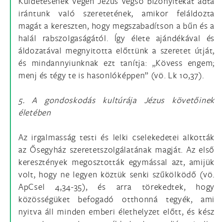
Küldetésének végén Jézus végső bizonyítékát adta
irántunk való szeretetének, amikor feláldozta
magát a kereszten, hogy megszabadítson a bűn és a
halál rabszolgaságától. Így élete ajándékával és
áldozatával megnyitotta előttünk a szeretet útját,
és mindannyiunknak ezt tanítja: „Kövess engem;
menj és tégy te is hasonlóképpen” (vö. Lk 10,37).
5. A gondoskodás kultúrája Jézus követőinek
életében
Az irgalmasság testi és lelki cselekedetei alkották
az Ősegyház szeretetszolgálatának magját. Az első
keresztények megosztották egymással azt, amijük
volt, hogy ne legyen köztük senki szűkölködő (vö.
ApCsel 4,34-35), és arra törekedtek, hogy
közösségüket befogadó otthonná tegyék, ami
nyitva áll minden emberi élethelyzet előtt, és kész