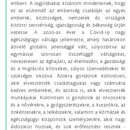
embert. A legjobbakat kívánom mindenkinek, hogy
ez az esztendő az emberiség családját az egyes
emberek, közösségek, nemzetek és országok
közötti testvériség, igazságosság és békesség útján
vezesse. A 2020-as évet a Covid-19 nagy
egészségügyi válsága jellemezte, amely határokon
átívelő globális jelenséggé vált, súlyosbítva az
egymással szorosan összefüggő válságokat,
nevezetesen az éghajlati, az élelmezési, a gazdasági
és a migrációs kríziseket, súlyos szenvedéseket és
szükséget okozva. Azokra gondolok különösen,
akik elvesztették családtagjukat vagy számukra
kedves embereket, és azokra is, akik elvesztették
munkájukat. Különösen is gondolok az orvosokra
és a nővérekre, a gyógyszerészekre, a kutatókra, az
önkéntesekre, a lelkészekre, valamint a kórházak és
egészségügyi központok személyzetére, akik nagy
áldozatot hoznak, és sok erőfeszítést tesznek -