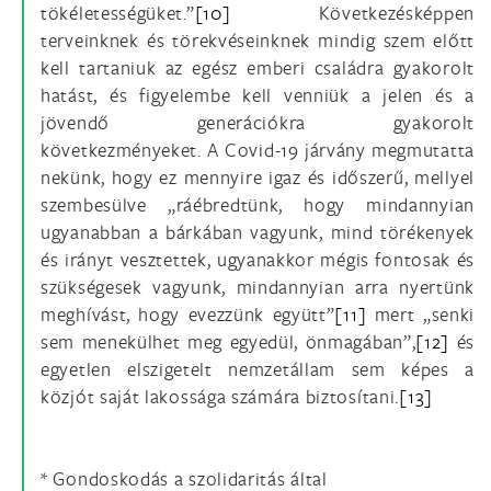
tökéletességüket.”
[10]
Következésképpen
terveinknek és törekvéseinknek mindig szem előtt
kell tartaniuk az egész emberi családra gyakorolt
hatást, és figyelembe kell venniük a jelen és a
jövendő generációkra gyakorolt
következményeket. A Covid-19 járvány megmutatta
nekünk, hogy ez mennyire igaz és időszerű, mellyel
szembesülve „ráébredtünk, hogy mindannyian
ugyanabban a bárkában vagyunk, mind törékenyek
és irányt vesztettek, ugyanakkor mégis fontosak és
szükségesek vagyunk, mindannyian arra nyertünk
meghívást, hogy evezzünk együtt”
[11]
mert „senki
sem menekülhet meg egyedül, önmagában”,
[12]
és
egyetlen elszigetelt nemzetállam sem képes a
közjót saját lakossága számára biztosítani.
[13]
* Gondoskodás a szolidaritás által