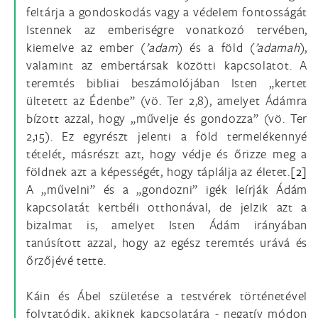
feltárja a gondoskodás vagy a védelem fontosságát
Istennek az emberiségre vonatkozó tervében,
kiemelve az ember (
’adam
) és a föld (
’adamah
),
valamint az embertársak közötti kapcsolatot. A
teremtés bibliai beszámolójában Isten „kertet
ültetett az Édenbe” (vö. Ter 2,8), amelyet Ádámra
bízott azzal, hogy „művelje és gondozza” (vö. Ter
2,15). Ez egyrészt jelenti a föld termelékennyé
tételét, másrészt azt, hogy védje és őrizze meg a
földnek azt a képességét, hogy táplálja az életet.
[2]
A „művelni” és a „gondozni” igék leírják Ádám
kapcsolatát kertbéli otthonával, de jelzik azt a
bizalmat is, amelyet Isten Ádám irányában
tanúsított azzal, hogy az egész teremtés urává és
őrzőjévé tette.
Káin és Ábel születése a testvérek történetével
folytatódik, akiknek kapcsolatára - negatív módon