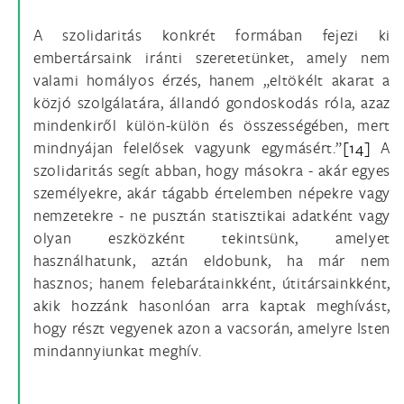
A szolidaritás konkrét formában fejezi ki
embertársaink iránti szeretetünket, amely nem
valami homályos érzés, hanem „eltökélt akarat a
közjó szolgálatára, állandó gondoskodás róla, azaz
mindenkiről külön-külön és összességében, mert
mindnyájan felelősek vagyunk egymásért.”
[14]
A
szolidaritás segít abban, hogy másokra - akár egyes
személyekre, akár tágabb értelemben népekre vagy
nemzetekre - ne pusztán statisztikai adatként vagy
olyan eszközként tekintsünk, amelyet
használhatunk, aztán eldobunk, ha már nem
hasznos; hanem felebarátainkként, útitársainkként,
akik hozzánk hasonlóan arra kaptak meghívást,
hogy részt vegyenek azon a vacsorán, amelyre Isten
mindannyiunkat meghív.