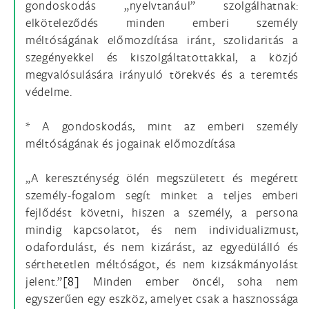
gondoskodás „nyelvtanául” szolgálhatnak:
elköteleződés minden emberi személy
méltóságának előmozdítása iránt, szolidaritás a
szegényekkel és kiszolgáltatottakkal, a közjó
megvalósulására irányuló törekvés és a teremtés
védelme.
* A gondoskodás, mint az emberi személy
méltóságának és jogainak előmozdítása
„A kereszténység ölén megszületett és megérett
személy-fogalom segít minket a teljes emberi
fejlődést követni, hiszen a személy, a persona
mindig kapcsolatot, és nem individualizmust,
odafordulást, és nem kizárást, az egyedülálló és
sérthetetlen méltóságot, és nem kizsákmányolást
jelent.”
[8]
Minden ember öncél, soha nem
egyszerűen egy eszköz, amelyet csak a hasznossága