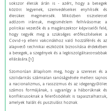
sokszor életük árán is - azért, hogy a betegek
között legyenek, szenvedéseiket enyhítsék és
életüket megmentsék. Miközben tisztelettel
adózom irántuk, megismétlem felhívásomat a
politikai vezetők és a magánszektor képviselői felé,
hogy tegyék meg a szükséges erőfeszítéseket a
Covid-19 elleni vakcinákhoz való hozzáférés és az
alapvető technikai eszközök biztosítása érdekében
a betegek, a szegények és a legkiszolgáltatottabbak
ellátására.
[1]
Szomorúan állapítom meg, hogy a szeretet és a
szolidaritás számtalan tanúságtétele mellett sajnos
a nacionalizmus, a rasszizmus és az idegengyűlölet
számos formájának, s ugyanígy a háborúknak és
konfliktusoknak a felerősödését is tapasztalhattuk,
amelyek halált és pusztulást hoznak.