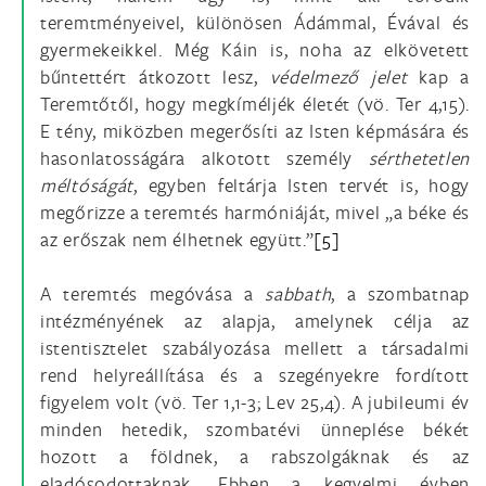
teremtményeivel, különösen Ádámmal, Évával és
gyermekeikkel. Még Káin is, noha az elkövetett
bűntettért átkozott lesz,
védelmező jelet
kap a
Teremtőtől, hogy megkíméljék életét (vö. Ter 4,15).
E tény, miközben megerősíti az Isten képmására és
hasonlatosságára alkotott személy
sérthetetlen
méltóságát
, egyben feltárja Isten tervét is, hogy
megőrizze a teremtés harmóniáját, mivel „a béke és
az erőszak nem élhetnek együtt.”
[5]
A teremtés megóvása a
sabbath
, a szombatnap
intézményének az alapja, amelynek célja az
istentisztelet szabályozása mellett a társadalmi
rend helyreállítása és a szegényekre fordított
figyelem volt (vö. Ter 1,1-3; Lev 25,4). A jubileumi év
minden hetedik, szombatévi ünneplése békét
hozott a földnek, a rabszolgáknak és az
eladósodottaknak. Ebben a kegyelmi évben