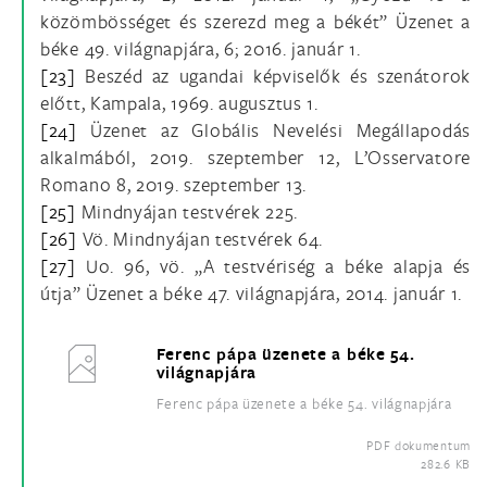
közömbösséget és szerezd meg a békét” Üzenet a
béke 49. világnapjára, 6; 2016. január 1.
[23]
Beszéd az ugandai képviselők és szenátorok
előtt, Kampala, 1969. augusztus 1.
[24]
Üzenet az Globális Nevelési Megállapodás
alkalmából, 2019. szeptember 12, L’Osservatore
Romano 8, 2019. szeptember 13.
[25]
Mindnyájan testvérek 225.
[26]
Vö. Mindnyájan testvérek 64.
[27]
Uo. 96, vö. „A testvériség a béke alapja és
útja” Üzenet a béke 47. világnapjára, 2014. január 1.
Ferenc pápa üzenete a béke 54.
világnapjára
Ferenc pápa üzenete a béke 54. világnapjára
PDF dokumentum
282.6 KB