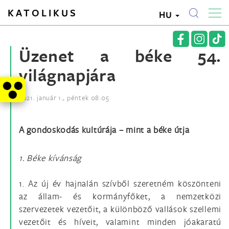
KATOLIKUS
HU
Üzenet a béke 54.
világnapjára
2021. január 1., péntek 08:05
A gondoskodás kultúrája – mint a béke útja
1. Béke kívánság
1. Az új év hajnalán szívből szeretném köszönteni
az állam- és kormányfőket, a nemzetközi
szervezetek vezetőit, a különböző vallások szellemi
vezetőit és híveit, valamint minden jóakaratú