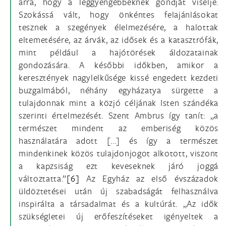
arra, hogy a leggyengébbeknek gondját viselje.
Szokássá vált, hogy önkéntes felajánlásokat
tesznek a szegények élelmezésére, a halottak
eltemetésére, az árvák, az idősek és a katasztrófák,
mint például a hajótörések áldozatainak
gondozására. A későbbi időkben, amikor a
keresztények nagylelkűsége kissé engedett kezdeti
buzgalmából, néhány egyházatya sürgette a
tulajdonnak mint a közjó céljának Isten szándéka
szerinti értelmezését. Szent Ambrus így tanít: „a
természet mindent az emberiség közös
használatára adott [...] és így a természet
mindenkinek közös tulajdonjogot alkotott, viszont
a kapzsiság ezt keveseknek járó joggá
változtatta.”
[6]
Az Egyház az első évszázadok
üldöztetései után új szabadságát felhasználva
inspirálta a társadalmat és a kultúrát. „Az idők
szükségletei új erőfeszítéseket igényeltek a