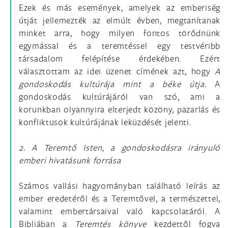
Ezek és más események, amelyek az emberiség
útját jellemezték az elmúlt évben, megtanítanak
minket arra, hogy milyen fontos törődnünk
egymással és a teremtéssel egy testvéribb
társadalom felépítése érdekében. Ezért
választottam az idei üzenet címének azt, hogy
A
gondoskodás kultúrája mint a béke útja.
A
gondoskodás kultúrájáról van szó, ami a
korunkban olyannyira elterjedt közöny, pazarlás és
konfliktusok kultúrájának leküzdését jelenti.
2. A Teremtő Isten, a gondoskodásra irányuló
emberi hivatásunk forrása
Számos vallási hagyományban található leírás az
ember eredetéről és a Teremtővel, a természettel,
valamint embertársaival való kapcsolatáról. A
Bibliában a
Teremtés
könyve
kezdettől fogva