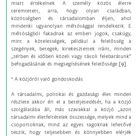
miatt értékelnek. A személy közös életre
teremtetett, arra, hogy olyan családban,
közösségben és társadalomban éljen, ahol
mindenki ugyanolyan méltósággal rendelkezik. E
méltóságból fakadnak az emberi jogok, csakúgy,
mint a kötelességek, például a felelősség a
szegények, betegek, kirekesztettek iránt, minden
„térben és időben közeli vagy távoli felebarátunk”
befogadásának és megsegítésének felelőssége.
[9]
* A közjóról való gondoskodás
A társadalmi, politikai és gazdasági élet minden
részlete akkor éri el a beteljesedését, ha a közjó
szolgálatába áll, más szavakkal a közjó „azon
társadalmi életfeltételek összessége, melyek mind a
csoportoknak, mind az egyes tagoknak lehetővé
teszik, hogy teljesebben és könnyebben elérjék