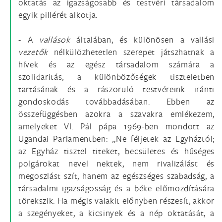
oktatás az igazságosabb és testvéri társadalom
egyik pillérét alkotja.
- A
vallások
általában, és különösen a vallási
vezetők
nélkülözhetetlen szerepet játszhatnak a
hívek és az egész társadalom számára a
szolidaritás, a különbözőségek tiszteletben
tartásának és a rászoruló testvéreink iránti
gondoskodás továbbadásában. Ebben az
összefüggésben azokra a szavakra emlékezem,
amelyeket VI. Pál pápa 1969-ben mondott az
Ugandai Parlamentben: „Ne féljetek az Egyháztól;
az Egyház tisztel titeket, becsületes és hűséges
polgárokat nevel nektek, nem rivalizálást és
megoszlást szít, hanem az egészséges szabadság, a
társadalmi igazságosság és a béke előmozdítására
törekszik. Ha mégis valakit előnyben részesít, akkor
a szegényeket, a kicsinyek és a nép oktatását, a