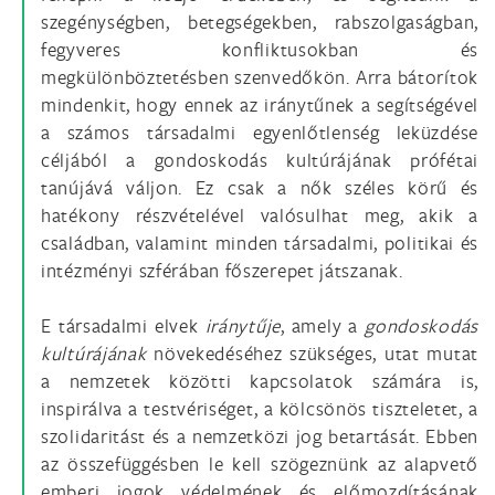
szegénységben, betegségekben, rabszolgaságban,
fegyveres konfliktusokban és
megkülönböztetésben szenvedőkön. Arra bátorítok
mindenkit, hogy ennek az iránytűnek a segítségével
a számos társadalmi egyenlőtlenség leküzdése
céljából a gondoskodás kultúrájának prófétai
tanújává váljon. Ez csak a nők széles körű és
hatékony részvételével valósulhat meg, akik a
családban, valamint minden társadalmi, politikai és
intézményi szférában főszerepet játszanak.
E társadalmi elvek
iránytűje
, amely a
gondoskodás
kultúrájának
növekedéséhez szükséges, utat mutat
a nemzetek közötti kapcsolatok számára is,
inspirálva a testvériséget, a kölcsönös tiszteletet, a
szolidaritást és a nemzetközi jog betartását. Ebben
az összefüggésben le kell szögeznünk az alapvető
emberi jogok védelmének és előmozdításának