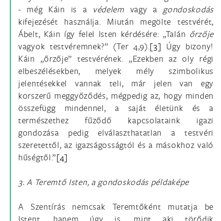
- még Káin is a
védelem
vagy a
gondoskodás
kifejezését használja. Miután megölte testvérét,
Ábelt, Káin így felel Isten kérdésére: „Talán
őrzője
vagyok testvéremnek?” (Ter 4,9).
[3]
Úgy bizony!
Káin „őrzője” testvérének. „Ezekben az oly régi
elbeszélésekben, melyek mély szimbolikus
jelentésekkel vannak teli, már jelen van egy
korszerű meggyőződés, mégpedig az, hogy minden
összefügg mindennel, a saját életünk és a
természethez fűződő kapcsolataink igazi
gondozása pedig elválaszthatatlan a testvéri
szeretettől, az igazságosságtól és a másokhoz való
hűségtől.”
[4]
3. A Teremtő Isten, a gondoskodás példaképe
A Szentírás nemcsak Teremtőként mutatja be
Istent, hanem úgy is, mint aki törődik