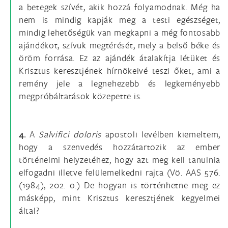
a betegek szívét, akik hozzá folyamodnak. Még ha
nem is mindig kapják meg a testi egészséget,
mindig lehetőségük van megkapni a még fontosabb
ajándékot, szívük megtérését, mely a belső béke és
öröm forrása. Ez az ajándék átalakítja létüket és
Krisztus keresztjének hírnökeivé teszi őket, ami a
remény jele a legnehezebb és legkeményebb
megpróbáltatások közepette is.
4.
A
Salvifici doloris
apostoli levélben kiemeltem,
hogy a szenvedés hozzátartozik az ember
történelmi helyzetéhez, hogy azt meg kell tanulnia
elfogadni illetve felülemelkedni rajta (Vö. AAS 576.
(1984), 202. o.) De hogyan is történhetne meg ez
másképp, mint Krisztus keresztjének kegyelmei
által?