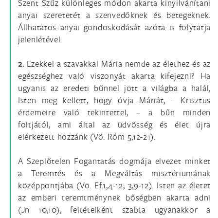
Szent Szűz különleges módon akarta kinyilvánítani
anyai szeretetét a szenvedőknek és betegeknek.
Állhatatos anyai gondoskodását azóta is folytatja
jelenlétével.
2.
Ezekkel a szavakkal Mária nemde az élethez és az
egészséghez való viszonyát akarta kifejezni? Ha
ugyanis az eredeti bűnnel jött a világba a halál,
Isten meg kellett, hogy óvja Máriát, – Krisztus
érdemeire való tekintettel, – a bűn minden
foltjától, ami által az üdvösség és élet újra
elérkezett hozzánk (Vö. Róm 5,12-21).
A Szeplőtelen Fogantatás dogmája elvezet minket
a Teremtés és a Megváltás misztériumának
középpontjába (Vö. Ef.1,4-12; 3,9-12). Isten az életet
az emberi teremtménynek bőségben akarta adni
(Jn 10,10), feltételként szabta ugyanakkor a