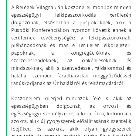
A Betegek Világnapján köszönetet mondok minden
egészségügyi lelkipásztorkodás területén
dolgozónak, elsősorban a püspököknek, akik a
Püspöki Konferenciákon nyomon követik ennek a
területnek tevékenységét; a lelkipásztoroknak,
plébánosoknak és más e területen elkötelezett
papoknak, a kongregációknak és
szerzetesrendeknek, az önkénteseknek és
mindazoknak, akik a szenvedéssel, fájdalommal és
halállal szemben fáradhatatlan meggyőződéssel
tanúskodjanak az Úr haláláról és feltámadásáról.
Köszönetem kiterjed mindazok felé is, akik az
egészségügyben dolgoznak, az orvosi és
egészségügyi személyzetre, a kutatókra, különösen
azokra, akik új gyógyszerek előállításának szentelik
idejüket, és azokra, akik olyan gyógyszerek