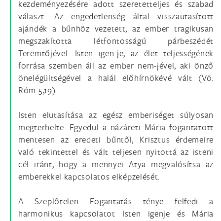
kezdeményezésére adott szeretetteljes és szabad
választ. Az engedetlenség által visszautasított
ajándék a bűnhöz vezetett, az ember tragikusan
megszakította létfontosságú párbeszédét
Teremtőjével. Isten igen-je, az élet teljességének
forrása szemben áll az ember nem-jével, aki önző
önelégültségével a halál előhírnökévé vált (Vö.
Róm 5,19).
Isten elutasítása az egész emberiséget súlyosan
megterhelte. Egyedül a názáreti Mária fogantatott
mentesen az eredeti bűntől, Krisztus érdemeire
való tekintettel és vált teljesen nyitottá az isteni
cél iránt, hogy a mennyei Atya megvalósítsa az
emberekkel kapcsolatos elképzelését.
A Szeplőtelen Fogantatás ténye felfedi a
harmonikus kapcsolatot Isten igenje és Mária