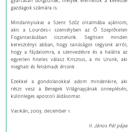
gyártásán dolgoznak, melyek elérhetők a kevésbé
gazdagok számára is.
Mindannyiukat a Szent Szűz oltalmába ajánlom,
akit a Lourdes-i szentélyben az Ő Szeplőtelen
Fogantatásában tisztelünk. Segítsen minden
keresztényt abban, hogy tanúságot tegyünk arról,
hogy a fájdalomra, a szenvedésre és a halálra az
egyetlen hiteles válasz Krisztus, a mi Urunk, aki
meghalt és feltámadt értünk.
Ezekkel a gondolatokkal adom mindenkire, aki
részt vesz a Betegek Világnapjának ünneplésén,
különleges apostoli áldásomat.
Vatikán, 2003. december 1.
II. János Pál pápa