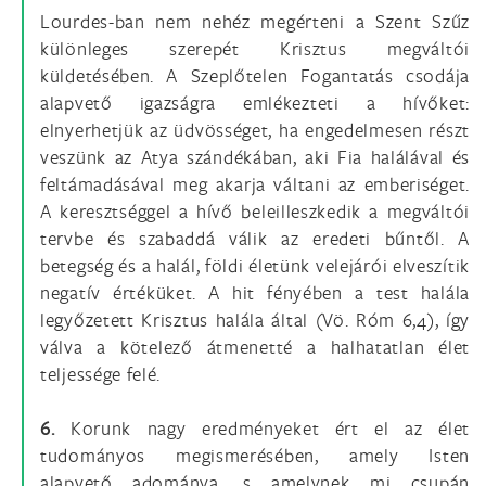
Lourdes-ban nem nehéz megérteni a Szent Szűz
különleges szerepét Krisztus megváltói
küldetésében. A Szeplőtelen Fogantatás csodája
alapvető igazságra emlékezteti a hívőket:
elnyerhetjük az üdvösséget, ha engedelmesen részt
veszünk az Atya szándékában, aki Fia halálával és
feltámadásával meg akarja váltani az emberiséget.
A keresztséggel a hívő beleilleszkedik a megváltói
tervbe és szabaddá válik az eredeti bűntől. A
betegség és a halál, földi életünk velejárói elveszítik
negatív értéküket. A hit fényében a test halála
legyőzetett Krisztus halála által (Vö. Róm 6,4), így
válva a kötelező átmenetté a halhatatlan élet
teljessége felé.
6.
Korunk nagy eredményeket ért el az élet
tudományos megismerésében, amely Isten
alapvető adománya, s amelynek mi csupán