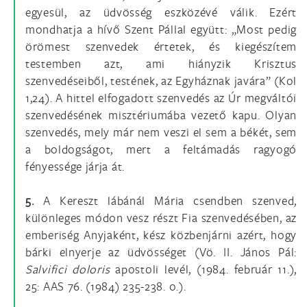
egyesül, az üdvösség eszközévé válik. Ezért
mondhatja a hívő Szent Pállal együtt: „Most pedig
örömest szenvedek értetek, és kiegészítem
testemben azt, ami hiányzik Krisztus
szenvedéseiből, testének, az Egyháznak javára” (Kol
1,24). A hittel elfogadott szenvedés az Úr megváltói
szenvedésének misztériumába vezető kapu. Olyan
szenvedés, mely már nem veszi el sem a békét, sem
a boldogságot, mert a feltámadás ragyogó
fényessége járja át.
5.
A Kereszt lábánál Mária csendben szenved,
különleges módon vesz részt Fia szenvedésében, az
emberiség Anyjaként, kész közbenjárni azért, hogy
bárki elnyerje az üdvösséget (Vö. II. János Pál:
Salvifici doloris
apostoli levél, (1984. február 11.),
25: AAS 76. (1984) 235-238. o.).