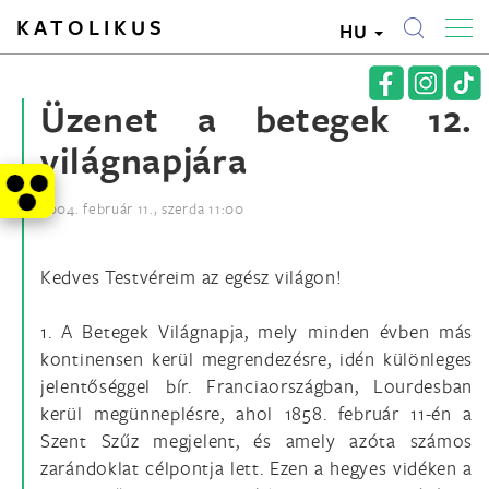
KATOLIKUS
HU
Üzenet a betegek 12.
világnapjára
2004. február 11., szerda 11:00
Kedves Testvéreim az egész világon!
1. A Betegek Világnapja, mely minden évben más
kontinensen kerül megrendezésre, idén különleges
jelentőséggel bír. Franciaországban, Lourdesban
kerül megünneplésre, ahol 1858. február 11-én a
Szent Szűz megjelent, és amely azóta számos
zarándoklat célpontja lett. Ezen a hegyes vidéken a