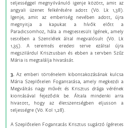
teljességgel megnyilvánuló igenje között, amit az
angyali üzenet felkérésére adott (Vö. Lk 1,38).
Igenje, amit az emberiség nevében adott, újra
megnyitja a kapukat a hívők előtt a
Paradicsomhoz, hála a megtestesült Igének, amely
testében a Szentlélek által megvalósult (Vö. Lk
1,35). A teremtés eredeti terve ezáltal újra
megszilárdul Krisztusban és ebben a tervben Szűz
Mária is megtalálja hivatását.
3.
Az emberi történelem kibontakozásának kulcsa
Mária Szeplőtelen Fogantatása, amely megkezdi a
Megváltás nagy művét és Krisztus drága vérének
kiontásával fejeződik be. Általa mindenki arra
hivatott, hogy az életszentségben eljusson a
teljességre (Vö. Kol 1,28).
A Szeplőtelen Fogantatás Krisztus sugárzó ígéretes