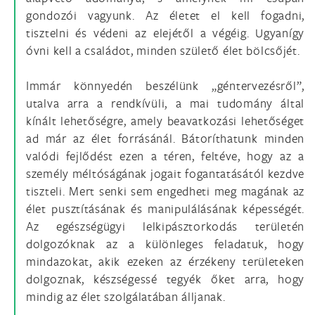
gondozói vagyunk. Az életet el kell fogadni,
tisztelni és védeni az elejétől a végéig. Ugyanígy
óvni kell a családot, minden születő élet bölcsőjét.
Immár könnyedén beszélünk „géntervezésről”,
utalva arra a rendkívüli, a mai tudomány által
kínált lehetőségre, amely beavatkozási lehetőséget
ad már az élet forrásánál. Bátoríthatunk minden
valódi fejlődést ezen a téren, feltéve, hogy az a
személy méltóságának jogait fogantatásától kezdve
tiszteli. Mert senki sem engedheti meg magának az
élet pusztításának és manipulálásának képességét.
Az egészségügyi lelkipásztorkodás területén
dolgozóknak az a különleges feladatuk, hogy
mindazokat, akik ezeken az érzékeny területeken
dolgoznak, készségessé tegyék őket arra, hogy
mindig az élet szolgálatában álljanak.