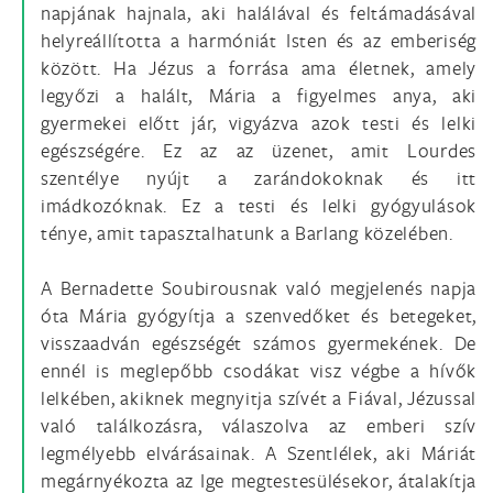
napjának hajnala, aki halálával és feltámadásával
helyreállította a harmóniát Isten és az emberiség
között. Ha Jézus a forrása ama életnek, amely
legyőzi a halált, Mária a figyelmes anya, aki
gyermekei előtt jár, vigyázva azok testi és lelki
egészségére. Ez az az üzenet, amit Lourdes
szentélye nyújt a zarándokoknak és itt
imádkozóknak. Ez a testi és lelki gyógyulások
ténye, amit tapasztalhatunk a Barlang közelében.
A Bernadette Soubirousnak való megjelenés napja
óta Mária gyógyítja a szenvedőket és betegeket,
visszaadván egészségét számos gyermekének. De
ennél is meglepőbb csodákat visz végbe a hívők
lelkében, akiknek megnyitja szívét a Fiával, Jézussal
való találkozásra, válaszolva az emberi szív
legmélyebb elvárásainak. A Szentlélek, aki Máriát
megárnyékozta az Ige megtestesülésekor, átalakítja