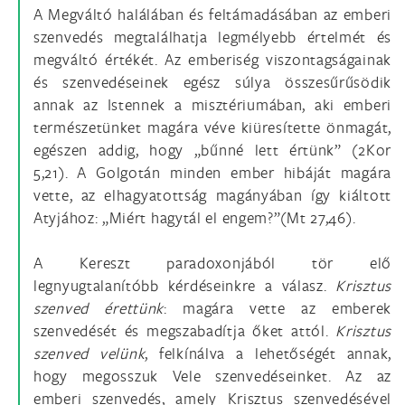
A Megváltó halálában és feltámadásában az emberi
szenvedés megtalálhatja legmélyebb értelmét és
megváltó értékét. Az emberiség viszontagságainak
és szenvedéseinek egész súlya összesűrűsödik
annak az Istennek a misztériumában, aki emberi
természetünket magára véve kiüresítette önmagát,
egészen addig, hogy „bűnné lett értünk” (2Kor
5,21). A Golgotán minden ember hibáját magára
vette, az elhagyatottság magányában így kiáltott
Atyjához: „Miért hagytál el engem?”(Mt 27,46).
A Kereszt paradoxonjából tör elő
legnyugtalanítóbb kérdéseinkre a válasz.
Krisztus
szenved érettünk
: magára vette az emberek
szenvedését és megszabadítja őket attól.
Krisztus
szenved velünk
, felkínálva a lehetőségét annak,
hogy megosszuk Vele szenvedéseinket. Az az
emberi szenvedés, amely Krisztus szenvedésével