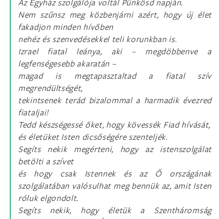
Az Egyház szolgálója voltál Pünkösd napján.
Nem szűnsz meg közbenjárni azért, hogy új élet
fakadjon minden hívőben
nehéz és szenvedésekkel teli korunkban is.
Izrael fiatal leánya, aki – megdöbbenve a
legfenségesebb akaratán –
magad is megtapasztaltad a fiatal szív
megrendültségét,
tekintsenek terád bizalommal a harmadik évezred
fiataljai!
Tedd készségessé őket, hogy kövessék Fiad hívását,
és életüket Isten dicsőségére szenteljék.
Segíts nekik megérteni, hogy az istenszolgálat
betölti a szívet
és hogy csak Istennek és az Ő országának
szolgálatában valósulhat meg bennük az, amit Isten
róluk elgondolt.
Segíts nekik, hogy életük a Szentháromság