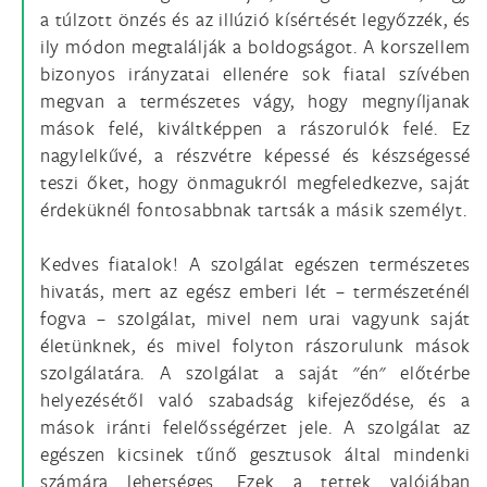
a túlzott önzés és az illúzió kísértését legyőzzék, és
ily módon megtalálják a boldogságot. A korszellem
bizonyos irányzatai ellenére sok fiatal szívében
megvan a természetes vágy, hogy megnyíljanak
mások felé, kiváltképpen a rászorulók felé. Ez
nagylelkűvé, a részvétre képessé és készségessé
teszi őket, hogy önmagukról megfeledkezve, saját
érdeküknél fontosabbnak tartsák a másik személyt.
Kedves fiatalok! A szolgálat egészen természetes
hivatás, mert az egész emberi lét – természeténél
fogva – szolgálat, mivel nem urai vagyunk saját
életünknek, és mivel folyton rászorulunk mások
szolgálatára. A szolgálat a saját "én" előtérbe
helyezésétől való szabadság kifejeződése, és a
mások iránti felelősségérzet jele. A szolgálat az
egészen kicsinek tűnő gesztusok által mindenki
számára lehetséges. Ezek a tettek valójában