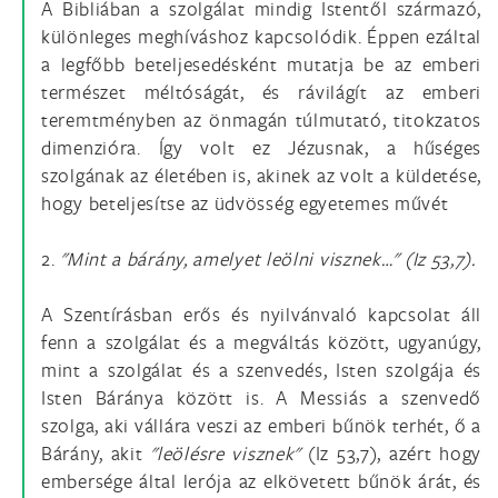
A Bibliában a szolgálat mindig Istentől származó,
különleges meghíváshoz kapcsolódik. Éppen ezáltal
a legfőbb beteljesedésként mutatja be az emberi
természet méltóságát, és rávilágít az emberi
teremtményben az önmagán túlmutató, titokzatos
dimenzióra. Így volt ez Jézusnak, a hűséges
szolgának az életében is, akinek az volt a küldetése,
hogy beteljesítse az üdvösség egyetemes művét
2.
"Mint a bárány, amelyet leölni visznek…" (Iz 53,7).
A Szentírásban erős és nyilvánvaló kapcsolat áll
fenn a szolgálat és a megváltás között, ugyanúgy,
mint a szolgálat és a szenvedés, Isten szolgája és
Isten Báránya között is. A Messiás a szenvedő
szolga, aki vállára veszi az emberi bűnök terhét, ő a
Bárány, akit
"leölésre visznek"
(Iz 53,7), azért hogy
embersége által lerója az elkövetett bűnök árát, és