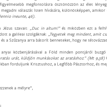
s figyelmesebb megfontolásra ösztönözzön az élet lényeg
 megadni válaszát Isten hívására, különösképpen, amikor 
ennio ineunte, 46).
m Jézus szavait:
„Duc in altum!”
és miközben ezt a felhí
tt a galileai szolgáknak:
„Tegyetek meg mindent, amit c
” és a Szűzanya arra bátorít benneteket, hogy ne tétovázz
 anyai közbenjárásával a Föld minden pontjáról buzgó 
aratás urát, küldjön munkásokat az aratáshoz.”
(Mt 9,38)
nkban forduljunk Krisztushoz, a Legfőbb Pásztorhoz, és m
ezzenek a mélyre”,
i