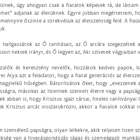
ülnek, úgy ahogyan csak a fiatalok képesek rá, de láttam
lmet” adjanak az életüknek. Egyre jobban megértettem, ho
s mennyire őszinte a törekvésük az életszentség felé. A fiat
uk.
 hallgassátok az Ő tanításait, az Ő arcára szegezzétek a
on nektek irányt, és Ő legyen az, Aki szívetek vágyaiban 
zülők és keresztény nevelők, hozzátok kedves papok, Ist
ei Atya azt a feladatot, hogy a fiatal generációt az élets
agylelkű hűségben. Bátorítsátok őket, hogy „evezzenek a 
sságra, másokat az Istennek szentelt életre vagy a papság
tek abban is, hogy Krisztus igazi társai, hiteles tanítványa
sek Krisztus arcát visszatükrözni, akkor a fiatalok sokka
an szentéletű papságra, olyan lelkekre, akik teljesen Isten
ükség van a hivatásgondozás tágas és szerteágazó munkáján