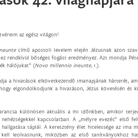
véreim az egész világon!
ineunte
című apostoli levelem elején Jézusnak azon szava
és ez rendkívül bőséges fogást eredményez. Azt mondja Pét
ték hálójukat” (
Novo millennio ineunte,
1.).
dja a hivatások elkövetkezendő imanapjának hátterét, a
 hogy elgondolkodjunk a hivatáson, Jézus követésén és k
arancsa különösen aktuális a mi időnkben, amikor terj
 nehézségekkel kapcsolatban. A „mélyre evezés” első fel
 hallgatása táplál. A keresztény élet hitelessége az ima
” kell leolvasnunk, miközben az első tanítványokhoz h