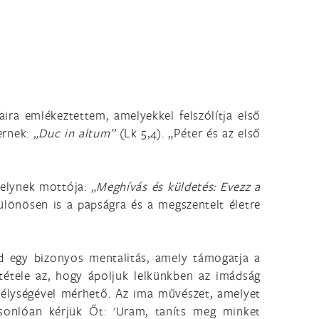
ira emlékeztettem, amelyekkel felszólítja első
ernek:
„Duc in altum”
(Lk 5,4). „Péter és az első
melynek mottója:
„Meghívás és küldetés: Evezz a
ülönösen is a papságra és a megszentelt életre
ed egy bizonyos mentalitás, amely támogatja a
tétele az, hogy ápoljuk lelkünkben az imádság
 mélységével mérhető. Az ima művészet, amelyet
asonlóan kérjük Őt: 'Uram, taníts meg minket