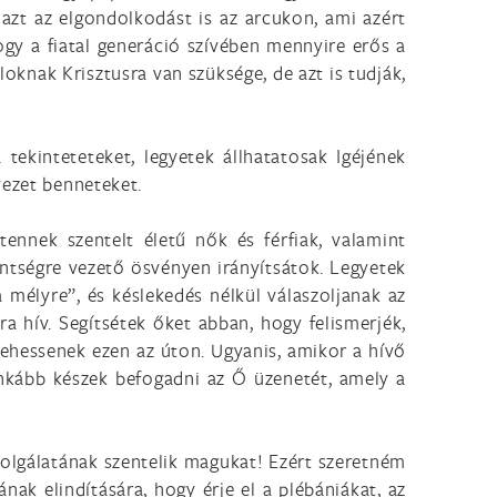
 azt az elgondolkodást is az arcukon, ami azért
gy a fiatal generáció szívében mennyire erős a
aloknak Krisztusra van szüksége, de azt is tudják,
 tekinteteteket, legyetek állhatatosak Igéjének
vezet benneteket.
ennek szentelt életű nők és férfiak, valamint
zentségre vezető ösvényen irányítsátok. Legyetek
mélyre”, és késlekedés nélkül válaszoljanak az
ra hív. Segítsétek őket abban, hogy felismerjék,
i lehessenek ezen az úton. Ugyanis, amikor a hívő
l inkább készek befogadni az Ő üzenetét, amely a
 szolgálatának szentelik magukat! Ezért szeretném
ak elindítására, hogy érje el a plébániákat, az