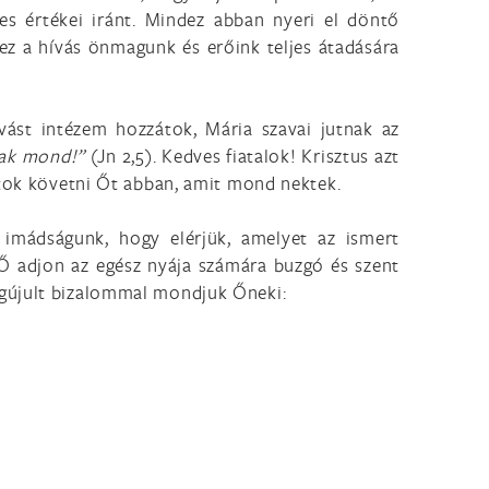
es értékei iránt. Mindez abban nyeri el döntő
ez a hívás önmagunk és erőink teljes átadására
vást intézem hozzátok, Mária szavai jutnak az
sak mond!”
(Jn 2,5). Kedves fiatalok! Krisztus azt
atok követni Őt abban, amit mond nektek.
imádságunk, hogy elérjük, amelyet az ismert
Ő adjon az egész nyája számára buzgó és szent
egújult bizalommal mondjuk Őneki: