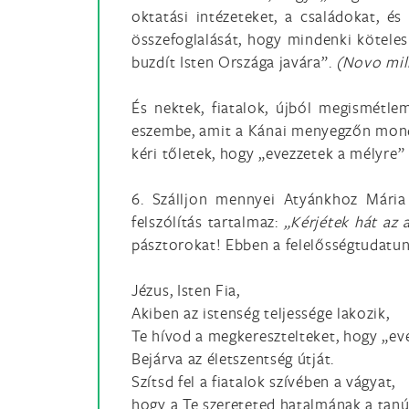
oktatási intézeteket, a családokat, é
összefoglalását, hogy mindenki köteles
buzdít Isten Országa javára”.
(Novo mill
És nektek, fiatalok, újból megismétle
eszembe, amit a Kánai menyegzőn mondo
kéri tőletek, hogy „evezzetek a mélyre
6. Szálljon mennyei Atyánkhoz Mária
felszólítás tartalmaz:
„Kérjétek hát az 
pásztorokat! Ebben a felelősségtudatu
Jézus, Isten Fia,
Akiben az istenség teljessége lakozik,
Te hívod a megkeresztelteket, hogy „ev
Bejárva az életszentség útját.
Szítsd fel a fiatalok szívében a vágyat,
hogy a Te szereteted hatalmának a tanú