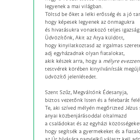
legyenek a mai világban.
Töltsd be őket a lelki erősség és a jó t
hogy képesek legyenek az önmagukra
és hivatásukra vonatkozó teljes igazság
Üdvözítőnk, Akit az Atya küldött,
hogy kinyilatkoztasd az irgalmas szeret
adj egyházadnak olyan fiatalokat,
akik készek arra, hogy a
mélyre evezze
testvérek körében kinyilvánítsák megújí
üdvözítő jelenlétedet.
Szent Szűz, Megváltónk Édesanyja,
biztos vezetőnk Isten és a felebarát felé
Te, aki szíved mélyén megőrizted Jézus 
anyai közbenjárásoddal oltalmazd
a családokat és az egyházi közösségeke
hogy segítsék a gyermekeket és a fiatal
az Úr hívására nagylelkű választ kell adn