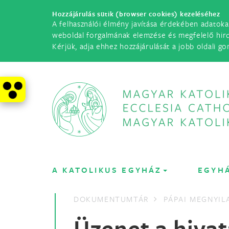
Hozzájárulás sütik (browser cookies) kezeléséhez
A felhasználói élmény javítása érdekében adatoka
weboldal forgalmának elemzése és megfelelő hir
Kérjük, adja ehhez hozzájárulását a jobb oldali go
A KATOLIKUS EGYHÁZ
EGYH
DOKUMENTUMTÁR
PÁPAI MEGNYI
Üzenet a hivat