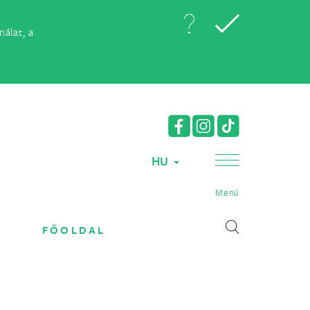
álat, a
HU
Menü
FŐOLDAL