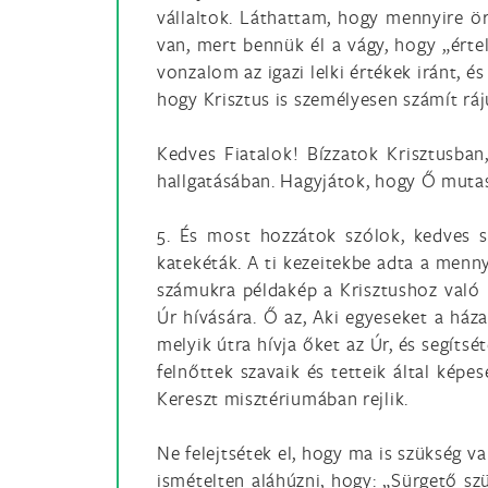
vállaltok. Láthattam, hogy mennyire ör
van, mert bennük él a vágy, hogy „érte
vonzalom az igazi lelki értékek iránt, é
hogy Krisztus is személyesen számít ráj
Kedves Fiatalok! Bízzatok Krisztusban,
hallgatásában. Hagyjátok, hogy Ő mutass
5. És most hozzátok szólok, kedves s
katekéták. A ti kezeitekbe adta a menny
számukra példakép a Krisztushoz való n
Úr hívására. Ő az, Aki egyeseket a háza
melyik útra hívja őket az Úr, és segítsé
felnőttek szavaik és tetteik által képe
Kereszt misztériumában rejlik.
Ne felejtsétek el, hogy ma is szükség v
ismételten aláhúzni, hogy: „Sürgető sz