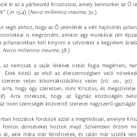
zik ki az a párbeszéd Krisztussal, amely bennünket az Ő 
k” (
Jn 15,4
) (
Novo millennio ineunte,
32.).
n segít ahhoz, hogy az Ő jelenlétét a vélt hajótörés pilla
stolokkal is megtörtént, amikor egy munkával telt éjszak
 pillanatokban kell kinyitni a szívünket a kegyelem árad
ö.
Novo millennio ineunte,
38.).
a, az nemcsak a saját létének titkát fogja megérteni, ha
i. Ezek közül az első az életszentségben való növeked
 szeretet teljes kibontakozásához vezet (vö. uo., 30).
arra, hogy úgy szeressen, mint Krisztus, és megszívlelje
48
). Arra törekszik, hogy az Egyház közösségén bel
 az Isten szentségét közvetítő szeretet nagyszerű igazságát 
orban hozzátok fordulok azzal a meghívással, amelyre Kris
a fontos döntéseket hoztok majd. Szívemben őrzöm min
m át, akik mára már felnőttetek, és talán már szülők let