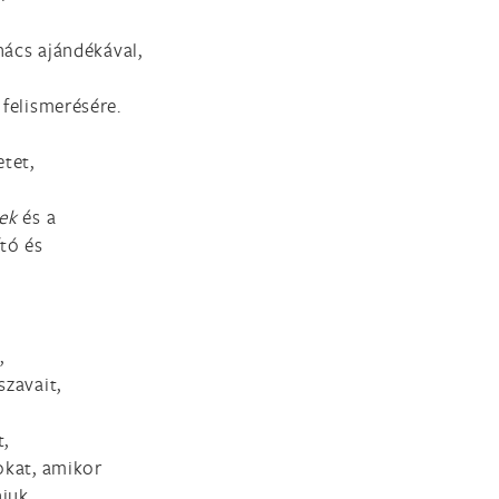
anács ajándékával,
 felismerésére.
etet,
nek
és a
tó és
,
szavait,
t,
okat, amikor
iuk.