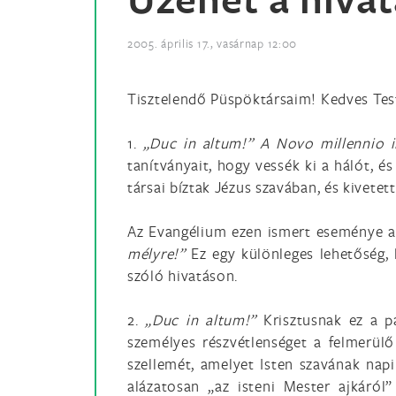
2005. április 17., vasárnap 12:00
Tisztelendő Püspöktársaim! Kedves Test
1.
„Duc in altum!” A Novo millennio 
tanítványait, hogy vessék ki a hálót, 
társai bíztak Jézus szavában, és kivetet
Az Evangélium ezen ismert eseménye a
mélyre!”
Ez egy különleges lehetőség,
szóló hivatáson.
2.
„Duc in altum!”
Krisztusnak ez a p
személyes részvétlenséget a felmerülő
szellemét, amelyet Isten szavának napi
alázatosan „az isteni Mester ajkáról