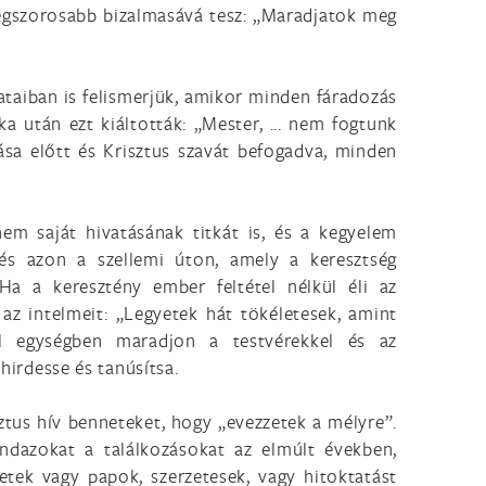
legszorosabb bizalmasává tesz: „Maradjatok meg
nataiban is felismerjük, amikor minden fáradozás
a után ezt kiáltották: „Mester, ... nem fogtunk
ása előtt és Krisztus szavát befogadva, minden
nem saját hivatásának titkát is, és a kegyelem
és azon a szellemi úton, amely a keresztség
 Ha a keresztény ember feltétel nélkül éli az
 az intelmeit: „Legyetek hát tökéletesek, amint
ül egységben maradjon a testvérekkel és az
hirdesse és tanúsítsa.
ztus hív benneteket, hogy „evezzetek a mélyre”.
dazokat a találkozásokat az elmúlt években,
tetek vagy papok, szerzetesek, vagy hitoktatást