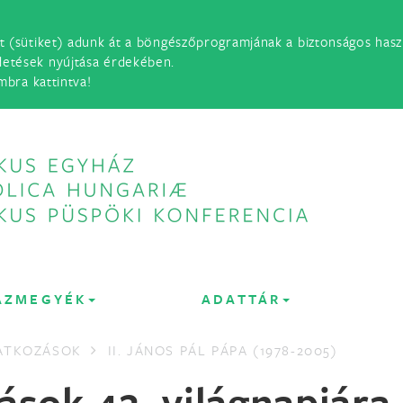
t (sütiket) adunk át a böngészőprogramjának a biztonságos haszn
detések nyújtása érdekében.
mbra kattintva!
ÁZMEGYÉK
ADATTÁR
LATKOZÁSOK
II. JÁNOS PÁL PÁPA (1978-2005)
ások 42. világnapjára