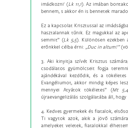
imádkozni' (
Lk 11,1
). Az imában bontako
bennem, s akkor én is bennetek marado
Ez a kapcsolat Krisztussal az imádságba
hasztalannak tűnik. Ez magukkal az apo
semmit” (
Lk 5,5
). Különösen ezekben a
erőnkkel célba érni:
„Duc in altum!”
(v
3. Aki kinyitja szívét Krisztus számár
csodálatos gyümölcseit fogja teremn
ajándékával kezdődik, és a tökéletes
Evangéliumot, akkor mindig képes lesz 
mennyei Atyátok tökéletes” (
Mt 5,
újraevangelizálás szolgálatába áll, hogy
4. Kedves gyermekek és fiatalok, elsős
Ti vagytok azok, akik a jövő számár
amelyeket veletek, fiatalokkal élhette