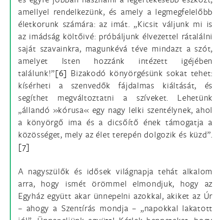
amellyel rendelkezünk, és amely a legmegfelelőbb
életkorunk számára: az imát. „Kicsit váljunk mi is
az imádság költőivé: próbáljunk élvezettel rátalálni
saját szavainkra, magunkévá téve mindazt a szót,
amelyet Isten hozzánk intézett igéjében
találunk!”
[6]
Bizakodó könyörgésünk sokat tehet:
kísérheti a szenvedők fájdalmas kiáltását, és
segíthet megváltoztatni a szíveket. Lehetünk
„állandó »kórusa« egy nagy lelki szentélynek, ahol
a könyörgő ima és a dicsőítő ének támogatja a
közösséget, mely az élet terepén dolgozik és küzd”.
[7]
A nagyszülők és idősek világnapja tehát alkalom
arra, hogy ismét örömmel elmondjuk, hogy az
Egyház együtt akar ünnepelni azokkal, akiket az Úr
– ahogy a Szentírás mondja – „napokkal lakatott