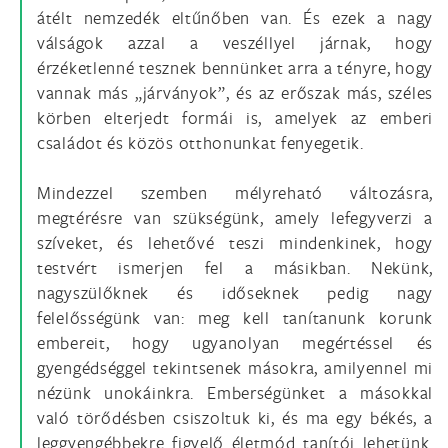
átélt nemzedék eltűnőben van. És ezek a nagy
válságok azzal a veszéllyel járnak, hogy
érzéketlenné tesznek bennünket arra a tényre, hogy
vannak más „járványok”, és az erőszak más, széles
körben elterjedt formái is, amelyek az emberi
családot és közös otthonunkat fenyegetik.
Mindezzel szemben mélyreható változásra,
megtérésre van szükségünk, amely lefegyverzi a
szíveket, és lehetővé teszi mindenkinek, hogy
testvért ismerjen fel a másikban. Nekünk,
nagyszülőknek és időseknek pedig nagy
felelősségünk van: meg kell tanítanunk korunk
embereit, hogy ugyanolyan megértéssel és
gyengédséggel tekintsenek másokra, amilyennel mi
nézünk unokáinkra. Emberségünket a másokkal
való törődésben csiszoltuk ki, és ma egy békés, a
leggyengébbekre figyelő életmód tanítói lehetünk.