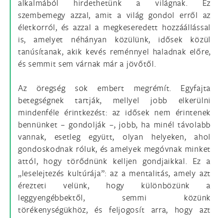
alkalmából hirdethetünk a világnak. Ez
szembemegy azzal, amit a világ gondol erről az
életkorról, és azzal a megkeseredett hozzáállással
is, amelyet néhányan közülünk, idősek közül
tanúsítanak, akik kevés reménnyel haladnak előre,
és semmit sem várnak már a jövőtől.
Az öregség sok embert megrémít. Egyfajta
betegségnek tartják, mellyel jobb elkerülni
mindenféle érintkezést: az idősek nem érintenek
bennünket – gondolják –, jobb, ha minél távolabb
vannak, esetleg együtt, olyan helyeken, ahol
gondoskodnak róluk, és amelyek megóvnak minket
attól, hogy törődnünk kelljen gondjaikkal. Ez a
„leselejtezés kultúrája”: az a mentalitás, amely azt
érezteti velünk, hogy különbözünk a
leggyengébbektől, semmi közünk
törékenységükhöz, és feljogosít arra, hogy azt