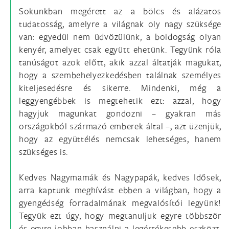
Sokunkban megérett az a bölcs és alázatos
tudatosság, amelyre a világnak oly nagy szüksége
van: egyedül nem üdvözülünk, a boldogság olyan
kenyér, amelyet csak együtt ehetünk. Tegyünk róla
tanúságot azok előtt, akik azzal áltatják magukat,
hogy a szembehelyezkedésben találnak személyes
kiteljesedésre és sikerre. Mindenki, még a
leggyengébbek is megtehetik ezt: azzal, hogy
hagyjuk magunkat gondozni – gyakran más
országokból származó emberek által –, azt üzenjük,
hogy az együttélés nemcsak lehetséges, hanem
szükséges is.
Kedves Nagymamák és Nagypapák, kedves Idősek,
arra kaptunk meghívást ebben a világban, hogy a
gyengédség forradalmának megvalósítói legyünk!
Tegyük ezt úgy, hogy megtanuljuk egyre többször
és egyre jobban használni a legértékesebb eszközt,