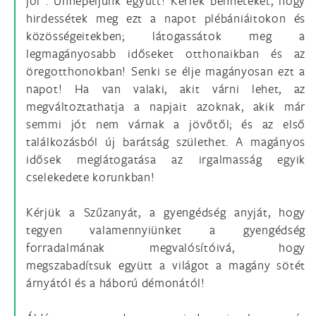
jól”. Ünnepeljünk együtt! Kérlek benneteket, hogy
hirdessétek meg ezt a napot plébániáitokon és
közösségeitekben; látogassátok meg a
legmagányosabb időseket otthonaikban és az
öregotthonokban! Senki se élje magányosan ezt a
napot! Ha van valaki, akit várni lehet, az
megváltoztathatja a napjait azoknak, akik már
semmi jót nem várnak a jövőtől; és az első
találkozásból új barátság születhet. A magányos
idősek meglátogatása az irgalmasság egyik
cselekedete korunkban!
Kérjük a Szűzanyát, a gyengédség anyját, hogy
tegyen valamennyiünket a gyengédség
forradalmának megvalósítóivá, hogy
megszabadítsuk együtt a világot a magány sötét
árnyától és a háború démonától!