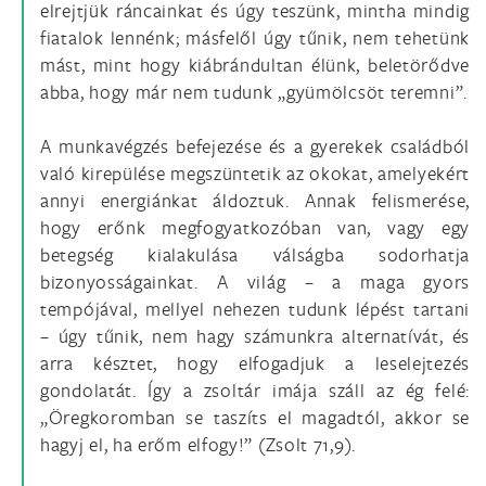
elrejtjük ráncainkat és úgy teszünk, mintha mindig
fiatalok lennénk; másfelől úgy tűnik, nem tehetünk
mást, mint hogy kiábrándultan élünk, beletörődve
abba, hogy már nem tudunk „gyümölcsöt teremni”.
A munkavégzés befejezése és a gyerekek családból
való kirepülése megszüntetik az okokat, amelyekért
annyi energiánkat áldoztuk. Annak felismerése,
hogy erőnk megfogyatkozóban van, vagy egy
betegség kialakulása válságba sodorhatja
bizonyosságainkat. A világ – a maga gyors
tempójával, mellyel nehezen tudunk lépést tartani
– úgy tűnik, nem hagy számunkra alternatívát, és
arra késztet, hogy elfogadjuk a leselejtezés
gondolatát. Így a zsoltár imája száll az ég felé:
„Öregkoromban se taszíts el magadtól, akkor se
hagyj el, ha erőm elfogy!” (Zsolt 71,9).