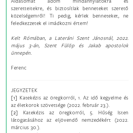
Áldásomat adom mindannyiatokra és
szeretteitekre, és biztosítlak benneteket szerető
közelségemről! Ti pedig, kérlek benneteket, ne
feledkezzetek el imádkozni értem!
Kelt Rómában, a Lateráni Szent Jánosnál, 2022.
május 3-án, Szent Fülöp és Jakab apostolok
ünnepén.
Ferenc
JEGYZETEK
[1]
Katekézis az öregkorról, 1. Az idő kegyelme és
az életkorok szövetsége (2022. február 23.).
[2]
Katekézis az öregkorról, 5. Hűség Isten
látogatásához az eljövendő nemzedékért (2022.
március 30.).