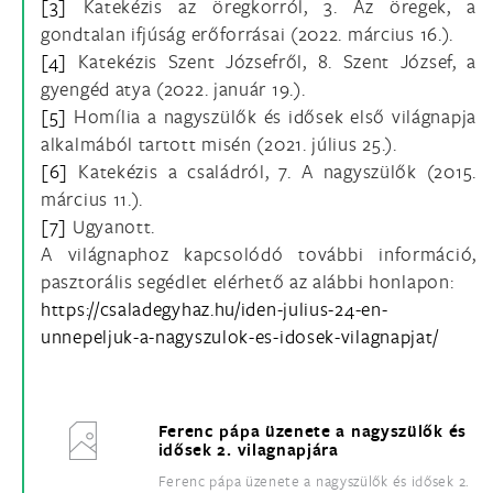
[3]
Katekézis az öregkorról, 3. Az öregek, a
gondtalan ifjúság erőforrásai (2022. március 16.).
[4]
Katekézis Szent Józsefről, 8. Szent József, a
gyengéd atya (2022. január 19.).
[5]
Homília a nagyszülők és idősek első világnapja
alkalmából tartott misén (2021. július 25.).
[6]
Katekézis a családról, 7. A nagyszülők (2015.
március 11.).
[7]
Ugyanott.
A világnaphoz kapcsolódó további információ,
pasztorális segédlet elérhető az alábbi honlapon:
https://csaladegyhaz.hu/iden-julius-24-en-
unnepeljuk-a-nagyszulok-es-idosek-vilagnapjat/
Ferenc pápa üzenete a nagyszülők és
idősek 2. vilagnapjára
Ferenc pápa üzenete a nagyszülők és idősek 2.