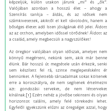
képzeljük, külön utakon járunk „mi” és „ők”.
Valójában azonban a hosszú élet – ahogy a
Szentírás tanítja – áldás, és az idősek nem
számkivetettek, akiktől el kell távolodni, hanem a
bőséges életet adó Isten jóságának élő jelei. Áldott
az az otthon, amelyben időssel törődnek! Áldott az
a család, amely megbecsüli a nagyszülőket!
Az öregkor valójában olyan időszak, amelyet nem
könnyű megérteni, nekünk sem, akik már benne
élünk. Bár hosszú út megtétele után érkezik, senki
sem készített fel rá, szinte meglepetésként ér
bennünket. A fejlettebb társadalmak sokat költenek
erre a korosztályra, de nem segítenek értelmezni
azt: gondozási terveket, de nem létterveket
kínálnak.
[1]
Ezért nehéz a jövőbe tekinteni és olyan
horizontot találni, amely felé törekedni lehet.
Egyfelől igyekszünk elűzni az öregséget azzal, hogy