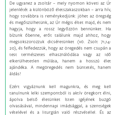
De ugyanez a zsoltár – mely nyomon követi az Úr
jelenlétét a különböző életszakaszokban – arra hív,
hogy továbbra is reménykedjünk: jöhet az öregség
és megőszülhetünk, az Úr mégis éltet majd, és nem
hagyja, hogy a rossz legyőzzön bennünket. Ha
bízunk őbenne, erőt találunk majd ahhoz, hogy
megsokszorozzuk dicséretünket (vö. Zsolt 71,14-
20), és felfedezzük, hogy az öregedés nem csupán a
test természetes elhasználódása vagy az idő
elkerülhetetlen múlása, hanem a hosszú élet
ajándéka. A megöregedés nem büntetés, hanem
áldás!
Ezért vigyáznunk kell magunkra, és meg kell
tanulnunk lelki szempontból is aktív öregkort élni,
ápolva belső életünket Isten igéjének buzgó
olvasásával, mindennapi imádsággal, a szentségek
vételével és a liturgián való részvétellel. És az