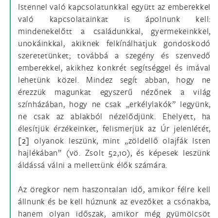
Istennel való kapcsolatunkkal együtt az emberekkel
való kapcsolatainkat is ápolnunk kell:
mindenekelőtt a családunkkal, gyermekeinkkel,
unokáinkkal, akiknek felkínálhatjuk gondoskodó
szeretetünket; továbbá a szegény és szenvedő
emberekkel, akikhez konkrét segítséggel és imával
lehetünk közel. Mindez segít abban, hogy ne
érezzük magunkat egyszerű nézőnek a világ
színházában, hogy ne csak „erkélylakók” legyünk,
ne csak az ablakból nézelődjünk. Ehelyett, ha
élesítjük érzékeinket, felismerjük az Úr jelenlétét,
[2]
olyanok leszünk, mint „zöldellő olajfák Isten
hajlékában” (vö. Zsolt 52,10), és képesek leszünk
áldássá válni a mellettünk élők számára.
Az öregkor nem haszontalan idő, amikor félre kell
állnunk és be kell húznunk az evezőket a csónakba,
hanem olyan időszak, amikor még gyümölcsöt