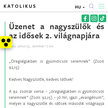
KATOLIKUS
HU
Üzenet a nagyszülők és
az idősek 2. világnapjára
2022. július 23., szombat 17:00
„Öregségükben is gyümölcsöt teremnek” (Zsolt
92,15)
Kedves Nagyszülők, kedves Idősek!
A 92. zsoltár verse – „öregségükben is gyümölcsöt
teremnek” (Zsolt 92,15) – jó hír, igazi „evangélium”,
melyet a nagyszülők és idősek második világnapja