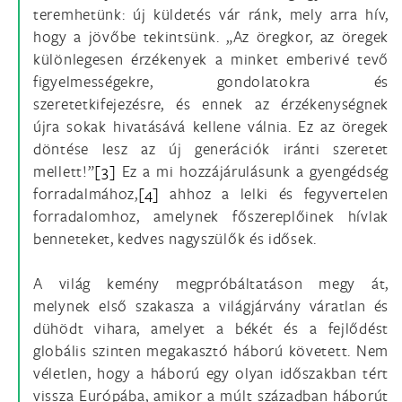
teremhetünk: új küldetés vár ránk, mely arra hív,
hogy a jövőbe tekintsünk. „Az öregkor, az öregek
különlegesen érzékenyek a minket emberivé tevő
figyelmességekre, gondolatokra és
szeretetkifejezésre, és ennek az érzékenységnek
újra sokak hivatásává kellene válnia. Ez az öregek
döntése lesz az új generációk iránti szeretet
mellett!”
[3]
Ez a mi hozzájárulásunk a gyengédség
forradalmához,
[4]
ahhoz a lelki és fegyvertelen
forradalomhoz, amelynek főszereplőinek hívlak
benneteket, kedves nagyszülők és idősek.
A világ kemény megpróbáltatáson megy át,
melynek első szakasza a világjárvány váratlan és
dühödt vihara, amelyet a békét és a fejlődést
globális szinten megakasztó háború követett. Nem
véletlen, hogy a háború egy olyan időszakban tért
vissza Európába, amikor a múlt században háborút