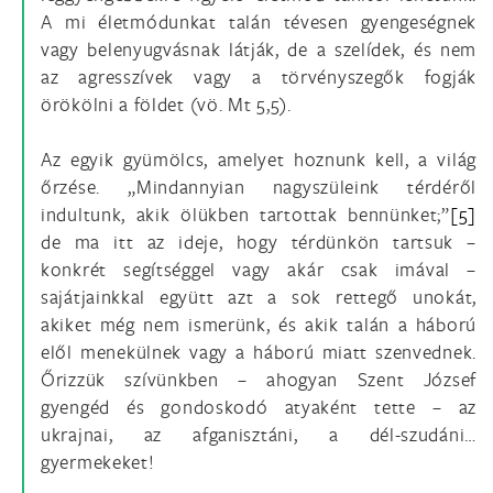
A mi életmódunkat talán tévesen gyengeségnek
vagy belenyugvásnak látják, de a szelídek, és nem
az agresszívek vagy a törvényszegők fogják
örökölni a földet (vö. Mt 5,5).
Az egyik gyümölcs, amelyet hoznunk kell, a világ
őrzése. „Mindannyian nagyszüleink térdéről
indultunk, akik ölükben tartottak bennünket;”
[5]
de ma itt az ideje, hogy térdünkön tartsuk –
konkrét segítséggel vagy akár csak imával –
sajátjainkkal együtt azt a sok rettegő unokát,
akiket még nem ismerünk, és akik talán a háború
elől menekülnek vagy a háború miatt szenvednek.
Őrizzük szívünkben – ahogyan Szent József
gyengéd és gondoskodó atyaként tette – az
ukrajnai, az afganisztáni, a dél-szudáni…
gyermekeket!