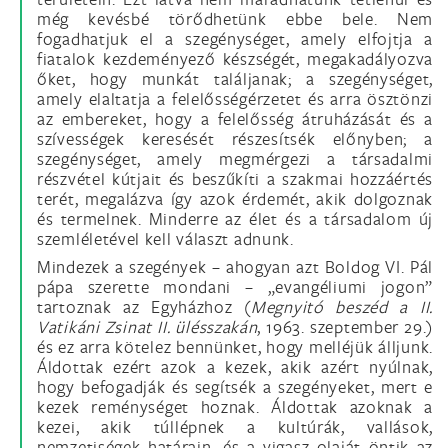
még kevésbé törődhetünk ebbe bele. Nem
fogadhatjuk el a szegénységet, amely elfojtja a
fiatalok kezdeményező készségét, megakadályozva
őket, hogy munkát találjanak; a szegénységet,
amely elaltatja a felelősségérzetet és arra ösztönzi
az embereket, hogy a felelősség átruházását és a
szívességek keresését részesítsék előnyben; a
szegénységet, amely megmérgezi a társadalmi
részvétel kútjait és beszűkíti a szakmai hozzáértés
terét, megalázva így azok érdemét, akik dolgoznak
és termelnek. Minderre az élet és a társadalom új
szemléletével kell választ adnunk.
Mindezek a szegények – ahogyan azt Boldog VI. Pál
pápa szerette mondani – „evangéliumi jogon”
tartoznak az Egyházhoz (
Megnyitó beszéd a II.
Vatikáni Zsinat II. ülésszakán
, 1963. szeptember 29.)
és ez arra kötelez bennünket, hogy melléjük álljunk.
Áldottak ezért azok a kezek, akik azért nyúlnak,
hogy befogadják és segítsék a szegényeket, mert e
kezek reménységet hoznak. Áldottak azoknak a
kezei, akik túllépnek a kultúrák, vallások,
nemzetiségek határain, és a vigasz olaját öntik az