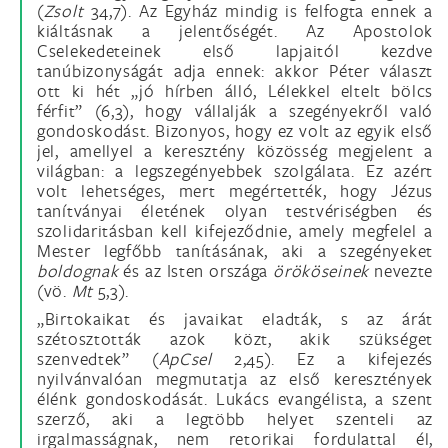
(
Zsolt
34,7). Az Egyház mindig is felfogta ennek a
kiáltásnak a jelentőségét. Az Apostolok
Cselekedeteinek első lapjaitól kezdve
tanúbizonyságát adja ennek: akkor Péter választ
ott ki hét „jó hírben álló, Lélekkel eltelt bölcs
férfit” (6,3), hogy vállalják a szegényekről való
gondoskodást. Bizonyos, hogy ez volt az egyik első
jel, amellyel a keresztény közösség megjelent a
világban: a legszegényebbek szolgálata. Ez azért
volt lehetséges, mert megértették, hogy Jézus
tanítványai életének olyan testvériségben és
szolidaritásban kell kifejeződnie, amely megfelel a
Mester legfőbb tanításának, aki a szegényeket
boldognak
és az Isten országa
örököseinek
nevezte
(vö.
Mt
5,3).
„Birtokaikat és javaikat eladták, s az árát
szétosztották azok közt, akik szükséget
szenvedtek” (
ApCsel
2,45). Ez a kifejezés
nyilvánvalóan megmutatja az első keresztények
élénk gondoskodását. Lukács evangélista, a szent
szerző, aki a legtöbb helyet szenteli az
irgalmasságnak, nem retorikai fordulattal él,