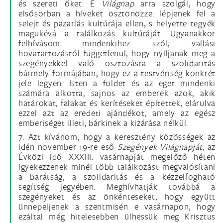
és szereti őket. E
Világnap
arra szolgál, hogy
elsősorban a híveket ösztönözze: lépjenek fel a
selejt és pazarlás kultúrája ellen, s helyette tegyék
magukévá a találkozás kultúráját. Ugyanakkor
felhívásom mindenkihez szól, vallási
hovatartozástól függetlenül, hogy nyíljanak meg a
szegényekkel való osztozásra a szolidaritás
bármely formájában, hogy ez a testvériség konkrét
jele legyen. Isten a földet és az eget mindenki
számára alkotta; sajnos az emberek azok, akik
határokat, falakat és kerítéseket építettek, elárulva
ezzel azt az eredeti ajándékot, amely az egész
emberiséget illeti, bárkinek a kizárása nélkül.
7. Azt kívánom, hogy a keresztény közösségek az
idén november 19-re eső
Szegények Világnapját,
az
Évközi idő XXXIII. vasárnapját megelőző héten
igyekezzenek minél több találkozást megvalósítani
a barátság, a szolidaritás és a kézzelfogható
segítség jegyében. Meghívhatják továbbá a
szegényeket és az önkénteseket, hogy együtt
ünnepeljenek a szentmisén e vasárnapon, hogy
ezáltal még hitelesebben ülhessük meg Krisztus