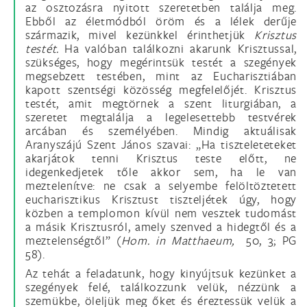
az osztozásra nyitott szeretetben találja meg.
Ebből az életmódból öröm és a lélek derűje
származik, mivel kezünkkel érinthetjük
Krisztus
testét.
Ha valóban találkozni akarunk Krisztussal,
szükséges, hogy megérintsük testét a szegények
megsebzett testében, mint az Eucharisztiában
kapott szentségi közösség megfelelőjét. Krisztus
testét, amit megtörnek a szent liturgiában, a
szeretet megtalálja a legelesettebb testvérek
arcában és személyében. Mindig aktuálisak
Aranyszájú Szent János szavai: „Ha tiszteleteteket
akarjátok tenni Krisztus teste előtt, ne
idegenkedjetek tőle akkor sem, ha le van
meztelenítve: ne csak a selyembe felöltöztetett
eucharisztikus Krisztust tiszteljétek úgy, hogy
közben a templomon kívül nem vesztek tudomást
a másik Krisztusról, amely szenved a hidegtől és a
meztelenségtől” (
Hom. in Matthaeum,
50, 3; PG
58).
Az tehát a feladatunk, hogy kinyújtsuk kezünket a
szegények felé, találkozzunk velük, nézzünk a
szemükbe, öleljük meg őket és éreztessük velük a