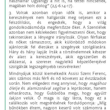
használna? Ugyanígy a hit is, ha tettei nincsenek,
magában holt dolog” (2,5-6.14-17).
3. Voltak azonban olyan idők is, amikor a
keresztények nem hallgatták meg teljesen ezt a
felszólítást, és engedték, hogy a világ
gondolkodásmódja megfertőzze őket. A Szentlélek
azonban nem késlekedett figyelmeztetni őket, hogy
tekintetüket a lényegre irányítsák. Olyan férfiakat
és nőket támasztott, akik különböző módokon
ajánlották fel életüket a szegények szolgálatára.
Hány és hány lapját írták a történelemnek kétezer
év alatt a keresztények, akik egyszerűen és
alázattal, a szeretet nagylelkű képzelőerejével
szolgálták legszegényebb testvéreiket!
Mindnyájuk közül kiemelkedik Assisi Szent Ferenc,
akit számos más férfi és nő követett az évszázadok
során. Nem elégedett meg annyival, hogy
magához
ölelje
és
alamizsnával segítse
a leprásokat, hanem
elhatározta, hogy Gubbióba megy, hogy
együtt
lakjon
velük. Ő maga is úgy látta, hogy ez a
találkozás volt megtérésének fordulópontja: „Míg
bűnökben éltem, nagyon keserű volt számomra a