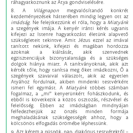
ráhagyatkoznunk az Atya gondviselésére.
8. A
Világnapon
megvalósítandó konkrét
kezdeményezések hátterében mindig legyen ott az
imádság
. Ne felejtkezzünk el róla, hogy a
Miatyánk
a szegények imája. A kenyér iránti kérés ugyanis
kifejezi az Istenre hagyatkozást életünk alapvető
szükségleteit tekintve. Amit Jézus ezzel az imával
tanított nekünk, kifejezi és magában hordozza
azoknak a kiáltását, akik szenvednek
egzisztenciájuk bizonytalansága és a szükséges
dolgok hiánya miatt. A tanítványoknak, akik azt
kérték tőle, hogy tanítsa meg őket imádkozni, Ő a
szegények szavaival válaszolt, akik az egyetlen
Atyához fordulnak, akiben mindenki testvérként
ismeri fel egymást. A
Miatyánk
többes számban
fogalmaz, a „mi” kenyerünkért fohászkodunk, és
ebből is következik a közös osztozás, részvétel és
felelősség. Ebben az imádságban mindnyájan
felfedezhetjük az önzés minden formája
meghaladásának szükségességét ahhoz, hogy a
kölcsönös elfogadás örömébe léphessünk.
9. Azt kérem a püspök, pap, diakónus testvérektől –