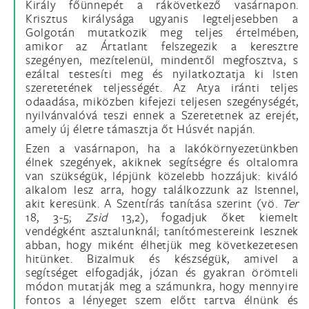
Király főünnepét a rákövetkező vasárnapon.
Krisztus királysága ugyanis legteljesebben a
Golgotán mutatkozik meg teljes értelmében,
amikor az Ártatlant felszegezik a keresztre
szegényen, mezítelenül, mindentől megfosztva, s
ezáltal testesíti meg és nyilatkoztatja ki Isten
szeretetének teljességét. Az Atya iránti teljes
odaadása, miközben kifejezi teljesen szegénységét,
nyilvánvalóvá teszi ennek a Szeretetnek az erejét,
amely új életre támasztja őt Húsvét napján.
Ezen a vasárnapon, ha a lakókörnyezetünkben
élnek szegények, akiknek segítségre és oltalomra
van szükségük, lépjünk közelebb hozzájuk: kiváló
alkalom lesz arra, hogy találkozzunk az Istennel,
akit keresünk. A Szentírás tanítása szerint (vö.
Ter
18, 3-5;
Zsid
13,2), fogadjuk őket kiemelt
vendégként asztalunknál; tanítómestereink lesznek
abban, hogy miként élhetjük meg következetesen
hitünket. Bizalmuk és készségük, amivel a
segítséget elfogadják, józan és gyakran örömteli
módon mutatják meg a számunkra, hogy mennyire
fontos a lényeget szem előtt tartva élnünk és