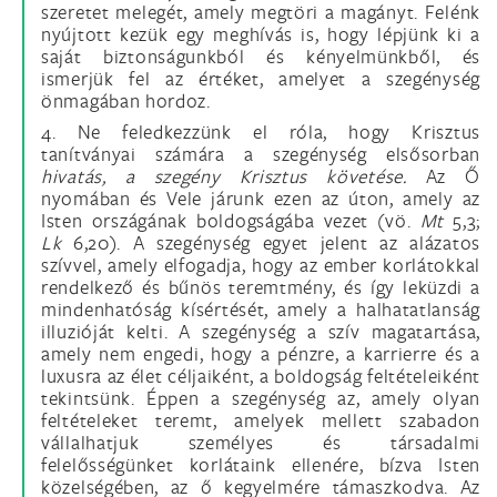
szeretet melegét, amely megtöri a magányt. Felénk
nyújtott kezük egy meghívás is, hogy lépjünk ki a
saját biztonságunkból és kényelmünkből, és
ismerjük fel az értéket, amelyet a szegénység
önmagában hordoz.
4. Ne feledkezzünk el róla, hogy Krisztus
tanítványai számára a szegénység elsősorban
hivatás, a szegény Krisztus követése.
Az Ő
nyomában és Vele járunk ezen az úton, amely az
Isten országának boldogságába vezet (vö.
Mt
5,3;
Lk
6,20). A szegénység egyet jelent az alázatos
szívvel, amely elfogadja, hogy az ember korlátokkal
rendelkező és bűnös teremtmény, és így leküzdi a
mindenhatóság kísértését, amely a halhatatlanság
illuzióját kelti. A szegénység a szív magatartása,
amely nem engedi, hogy a pénzre, a karrierre és a
luxusra az élet céljaiként, a boldogság feltételeiként
tekintsünk. Éppen a szegénység az, amely olyan
feltételeket teremt, amelyek mellett szabadon
vállalhatjuk személyes és társadalmi
felelősségünket korlátaink ellenére, bízva Isten
közelségében, az ő kegyelmére támaszkodva. Az