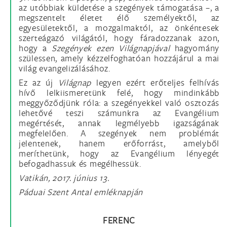
az utóbbiak küldetése a szegények támogatása –, a
megszentelt életet élő személyektől, az
egyesületektől, a mozgalmaktól, az önkéntesek
szerteágazó világától, hogy fáradozzanak azon,
hogy a
Szegények ezen Világnapjával
hagyomány
szülessen, amely kézzelfoghatóan hozzájárul a mai
világ evangelizálásához.
Ez az új
Világnap
legyen ezért erőteljes felhívás
hívő lelkiismeretünk felé, hogy mindinkább
meggyőződjünk róla: a szegényekkel való osztozás
lehetővé teszi számunkra az Evangélium
megértését, annak legmélyebb igazságának
megfelelően. A szegények nem problémát
jelentenek, hanem erőforrást, amelyből
meríthetünk, hogy az Evangélium lényegét
befogadhassuk és megélhessük.
Vatikán, 2017. június 13.
Páduai Szent Antal emléknapján
FERENC