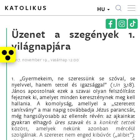
KATOLIKUS
HU
Üzenet a szegények 1.
világnapjára
2017. november 19., vasárnap 12:00
1. „Gyermekeim, ne szeressünk se szóval, se
nyelvvel, hanem tettel és igazsággal” (
1Jn
3,18).
János apostolnak ezek a szavai olyan felszólítást
fejeznek ki, amelyet minden kereszténynek meg kell
hallania. A komolyság, amellyel a „szeretett
tanítvány” a mai napig továbbadja Jézus parancsát,
még hangsúlyosabb az ellentét révén: az ajkainkat
gyakran elhagyó
üres szavak
és a
konkrét tettek
között, amelyek nekünk azonban mércéül
szolgálnak. A szeretet nem enged kibúvót („alibit”):