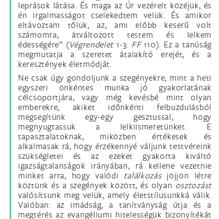
leprások látása.
És maga az Úr vezérelt közéjük, és
én irgalmasságot cselekedtem velük.
És amikor
eltávoztam tőlük, az, ami előbb keserű volt
számomra, átváltozott testem és lelkem
édességére” (
Végrendelet
1-3:
FF
110). Ez a tanúság
megmutatja a szeretet átalakító erejét, és a
keresztények életmódját.
Ne csak úgy gondoljunk a szegényekre, mint a heti
egyszeri önkéntes munka jó gyakorlatának
célcsoportjára, vagy még kevésbé mint olyan
emberekre, akiket időnkénti felbuzdulásból
megsegítünk egy-egy gesztussal, hogy
megnyugtassuk a lelkiismeretünket. E
tapasztalatoknak, miközben értékesek és
alkalmasak rá, hogy érzékennyé váljunk testvéreink
szükségletei és az ezeket gyakorta kiváltó
igazságtalanságok irányában, rá kellene vezetnie
minket arra, hogy valódi
találkozás
jöjjön létre
köztünk és a szegények között, és olyan
osztozást
valósítsunk meg velük, amely életstílusunkká válik.
Valóban: az imádság, a tanítványság útja és a
megtérés az evangéliumi hitelességük bizonyítékát