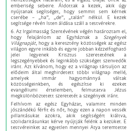
emberiség sebeire. Áldottak a kezek, akik úgy
nyújtanak segítséget, hogy semmit sem kérnek
cserébe – „ha”, „de”, „talán” nélkül. E kezek
segítsége révén Isten áldása száll a testvérekre.
6. Az Irgalmasság Szentévének végén határoztam el,
hogy felajánlom az Egyháznak a
Szegények
Világnapját
, hogy a keresztény közösségek az egész
világon egyre inkább és egyre jobban kézzelfogható
jelei legyenek Krisztus szeretetének a
legszegényebbek és leginkább szükséget szenvedők
iránt. Azt kívánom, hogy ez a világnap társuljon az
elődeim által meghirdetett többi világnap mellé,
amelyek immár hagyománnyá váltak
közösségeinkben, és egészítse ki ezeket
evangéliumi értelemben, felmutatva Jézus
megkülönböztetett szeretetét a szegények iránt.
Felhívom az egész Egyházat, valamint minden
jószándékú férfit és nőt, hogy ezen a napon vessék
pillantásukat azokra, akik segítségért kiáltva,
szolidaritásunkat kérve nyújtják felénk a kezüket. E
testvéreinket az egyetlen mennyei Atya teremtette