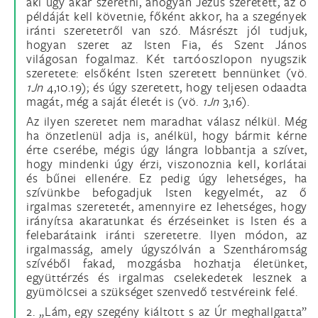
aki úgy akar szeretni, ahogyan Jézus szeretett, az ő
példáját kell követnie, főként akkor, ha a szegények
iránti szeretetről van szó. Másrészt jól tudjuk,
hogyan szeret az Isten Fia, és Szent János
világosan fogalmaz. Két tartóoszlopon nyugszik
szeretete: elsőként Isten szeretett bennünket (vö.
1Jn
4,10.19); és úgy szeretett, hogy teljesen odaadta
magát, még a saját életét is (vö.
1Jn
3,16).
Az ilyen szeretet nem maradhat válasz nélkül. Még
ha önzetlenül adja is, anélkül, hogy bármit kérne
érte cserébe, mégis úgy lángra lobbantja a szívet,
hogy mindenki úgy érzi, viszonoznia kell, korlátai
és bűnei ellenére. Ez pedig úgy lehetséges, ha
szívünkbe befogadjuk Isten kegyelmét, az ő
irgalmas szeretetét, amennyire ez lehetséges, hogy
irányítsa akaratunkat és érzéseinket is Isten és a
felebarátaink iránti szeretetre. Ilyen módon, az
irgalmasság, amely úgyszólván a Szentháromság
szívéből fakad, mozgásba hozhatja életünket,
együttérzés és irgalmas cselekedetek lesznek a
gyümölcsei a szükséget szenvedő testvéreink felé.
2. „Lám, egy szegény kiáltott s az Úr meghallgatta”