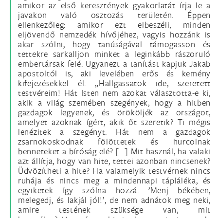
amikor az első keresztények gyakorlatát írja le a
javakon való osztozás területén. Éppen
ellenkezőleg: amikor ezt elbeszéli, minden
eljövendő nemzedék hívőjéhez, vagyis hozzánk is
akar szólni, hogy tanúságával támogasson és
tettekre sarkalljon minket a leginkább rászoruló
embertársak felé. Ugyanezt a tanítást kapjuk Jakab
apostoltól is, aki levelében erős és kemény
kifejezésekkel él: „Hallgassatok ide, szeretett
testvéreim! Hát Isten nem azokat választotta-e ki,
akik a világ szemében szegények, hogy a hitben
gazdagok legyenek, és örököljék az országot,
amelyet azoknak ígért, akik őt szeretik? Ti mégis
lenézitek a szegényt. Hát nem a gazdagok
zsarnokoskodnak fölöttetek és hurcolnak
benneteket a bíróság elé? […] Mit használ, ha valaki
azt állítja, hogy van hite, tettei azonban nincsenek?
Üdvözítheti a hite? Ha valamelyik testvérnek nincs
ruhája és nincs meg a mindennapi tápláléka, és
egyiketek így szólna hozzá: ’Menj békében,
melegedj, és lakjál jól!’, de nem adnátok meg neki,
amire testének szüksége van, mit