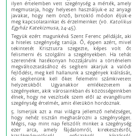
ilyen értelemben vett szegénység a mérték, amely
megmutatja, hogy helyesen használjuk-e az anyagi
javakat, hogy nem önző, birtokló módon éljük-e
meg kapcsolatainkat és érzelmeinket (vö.
Katolikus
Egyház Katekizmusa
, 24-45).
Tegyük ezért magunkévá Szent Ferenc példáját, aki
a hiteles szegénység tanúja. Ő, éppen azért, mivel
tekintetét Krisztusra szegezte, képes volt őt
felismerni és szolgálni a szegényekben. Ha tehát
szeretnénk hatékonyan hozzájárulni a történelem
megváltoztatásához és segíteni akarjuk a valódi
fejlődést, meg kell hallanunk a szegények kiáltását,
és segítenünk kell őket felemelni számkivetett
helyzetükből. Ugyanakkor emlékeztetem a
szegényeket, akik városainkban és közösségeinkben
élnek, hogy ne veszítsék szem elől az evangéliumi
szegénység értelmét, amit életükön hordoznak.
5. Ismerjük azt a mai világra jellemző nehézséget,
hogy nehéz tisztán meghatározni a szegénységet.
Mégis, nap mint nap felszólít minket a szegénység
ezer arca, amely fájdalomról, kirekesztésről,
kizsákmányolásról, erőszakról, kínzásról,