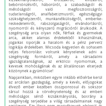
bebörtönzésről, háborúról, a szabadságtól és
méltóságtól való megfosztottságról,
tudatlanságról, analfabetizmusról, egészségügyi
szükséghelyzetről, munkanélküliségről, ember­ke­
res­ke­de­lem­ről, rabszolgaságról, elvándorlásról,
nyomorról és kényszerű migrációról árulkodik. A
szegénység arca olyan nők, férfiak és gyermekek
arca, akiket alantas érdekekből kihasználnak,
jogaikat tiporják a hatalom és a pénz perverz
logikája érdekében. Micsoda kegyetlen és sohasem
teljes felsorolást voltunk kénytelenek adni a
szegénység formáiról, amely a társadalmi
igazságtalanságnak, az erkölcsi nyomornak, a
kevesek mohóságának és az általánosan elterjedt
közönynek a gyümölcse!
Napjainkban, miközben egyre inkább előtérbe kerül
az arcátlan gazdagság, amely a kevés, előjogokat
élvező ember kezében összpontosul és sokszor
társul hozzá a törvénytelenség és az emberi
méltóságot sértő kizsákmányolás, botrány a
szegénység terjedése a világ társadalmainak nagy
területein. Ezt látva nem maradhatunk tétlenül és