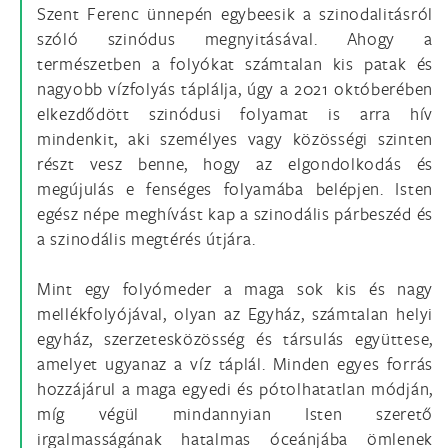
Szent Ferenc ünnepén egybeesik a szinodalitásról
szóló szinódus megnyitásával. Ahogy a
természetben a folyókat számtalan kis patak és
nagyobb vízfolyás táplálja, úgy a 2021 októberében
elkezdődött szinódusi folyamat is arra hív
mindenkit, aki személyes vagy közösségi szinten
részt vesz benne, hogy az elgondolkodás és
megújulás e fenséges folyamába belépjen. Isten
egész népe meghívást kap a szinodális párbeszéd és
a szinodális megtérés útjára.
Mint egy folyómeder a maga sok kis és nagy
mellékfolyójával, olyan az Egyház, számtalan helyi
egyház, szerzetesközösség és társulás együttese,
amelyet ugyanaz a víz táplál. Minden egyes forrás
hozzájárul a maga egyedi és pótolhatatlan módján,
míg végül mindannyian Isten szerető
irgalmasságának hatalmas óceánjába ömlenek