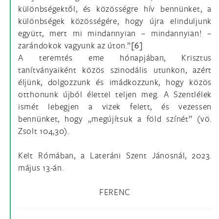
különbségektől, és közösségre hív bennünket, a
különbségek közösségére, hogy újra elinduljunk
együtt, mert mi mindannyian – mindannyian! –
zarándokok vagyunk az úton.”
[6]
A teremtés eme hónapjában, Krisztus
tanítványaiként közös szinodális utunkon, azért
éljünk, dolgozzunk és imádkozzunk, hogy közös
otthonunk újból élettel teljen meg. A Szentlélek
ismét lebegjen a vizek felett, és vezessen
bennünket, hogy „megújítsuk a föld színét” (vö.
Zsolt 104,30).
Kelt Rómában, a Lateráni Szent Jánosnál, 2023.
május 13-án.
FERENC