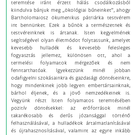
teremtése iránt érzett hálás csodálkozásból
kiindulva bánjuk meg „ökológiai bűneinket”, ahogy
Bartholomaiosz ökumenikus pátriárka testvérem
int bennünket. Ezek a bűnök a természetnek és
testvéreinknek is ártanak. Isten kegyelmének
segítségével olyan életmódot folytassunk, amelyet
kevesebb hulladék és kevesebb felesleges
fogyasztás jellemez, különösen ott, ahol a
termelési folyamatok mérgezőek és nem
fenntarthatóak. Igyekezzünk minél jobban
odafigyelni szokásainkra és gazdasági döntéseinkre,
hogy mindenkinek jobb legyen: embertársainknak,
bárhol éljenek, és a jövő nemzedékeinek is.
Vegyünk részt Isten folyamatos teremtésében
pozitív döntésekkel: az erőforrások minél
takarékosabb és derűs józansággal történő
felhasználásával, a hulladékok ártalmatlanításával
és újrahasznosításával, valamint az egyre inkább