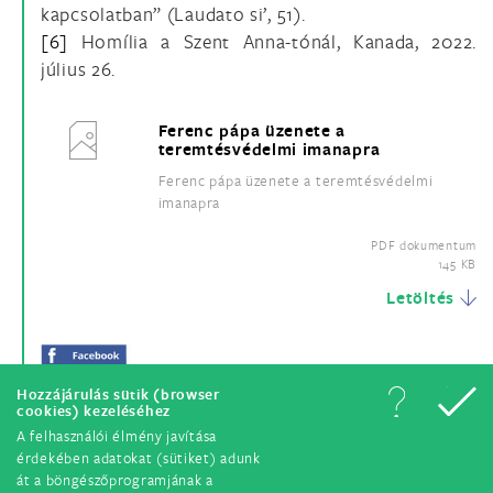
kapcsolatban” (Laudato si’, 51).
[6]
Homília a Szent Anna-tónál, Kanada, 2022.
július 26.
Ferenc pápa üzenete a
teremtésvédelmi imanapra
Ferenc pápa üzenete a teremtésvédelmi
imanapra
PDF dokumentum
145 KB
Letöltés
Hozzájárulás sütik (browser
cookies) kezeléséhez
A felhasználói élmény javítása
érdekében adatokat (sütiket) adunk
át a böngészőprogramjának a