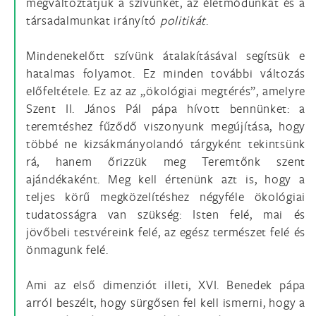
megváltoztatjuk a szívünket, az életmódunkat és a
társadalmunkat irányító
politikát
.
Mindenekelőtt szívünk átalakításával segítsük e
hatalmas folyamot. Ez minden további változás
előfeltétele. Ez az az „ökológiai megtérés”, amelyre
Szent II. János Pál pápa hívott bennünket: a
teremtéshez fűződő viszonyunk megújítása, hogy
többé ne kizsákmányolandó tárgyként tekintsünk
rá, hanem őrizzük meg Teremtőnk szent
ajándékaként. Meg kell értenünk azt is, hogy a
teljes körű megközelítéshez négyféle ökológiai
tudatosságra van szükség: Isten felé, mai és
jövőbeli testvéreink felé, az egész természet felé és
önmagunk felé.
Ami az első dimenziót illeti, XVI. Benedek pápa
arról beszélt, hogy sürgősen fel kell ismerni, hogy a