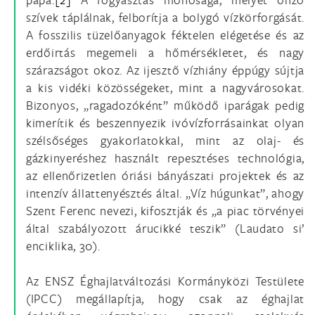
szívek táplálnak, felborítja a bolygó vízkörforgását.
A fosszilis tüzelőanyagok féktelen elégetése és az
erdőirtás megemeli a hőmérsékletet, és nagy
szárazságot okoz. Az ijesztő vízhiány éppúgy sújtja
a kis vidéki közösségeket, mint a nagyvárosokat.
Bizonyos, „ragadozóként” működő iparágak pedig
kimerítik és beszennyezik ivóvízforrásainkat olyan
szélsőséges gyakorlatokkal, mint az olaj- és
gázkinyeréshez használt repesztéses technológia,
az ellenőrizetlen óriási bányászati projektek és az
intenzív állattenyésztés által. „Víz húgunkat”, ahogy
Szent Ferenc nevezi, kifosztják és „a piac törvényei
által szabályozott árucikké teszik” (Laudato si’
enciklika, 30).
Az ENSZ Éghajlatváltozási Kormányközi Testülete
(IPCC) megállapítja, hogy csak az éghajlat