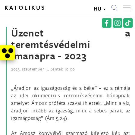
KATOLIKUS
HU
Üzenet a
teremtésvédelmi
imanapra - 2023
2023. szeptember 1., péntek 10:00
„Áradjon az igazságosság és a béke” – ez a témája
az idei ökumenikus teremtésvédelmi hónapnak,
amelyet Ámosz próféta szavai ihlettek: „Mint a víz,
áradjon inkább az igazság, mint a sebes patak, az
igazságosság” (Ám 5,24).
Az Ámosz könyvéből származó kifejező kép azt