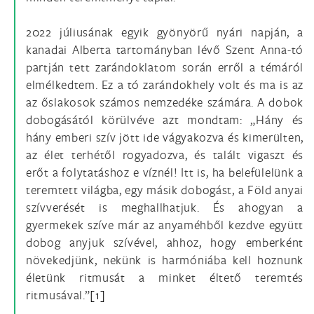
2022 júliusának egyik gyönyörű nyári napján, a
kanadai Alberta tartományban lévő Szent Anna-tó
partján tett zarándoklatom során erről a témáról
elmélkedtem. Ez a tó zarándokhely volt és ma is az
az őslakosok számos nemzedéke számára. A dobok
dobogásától körülvéve azt mondtam: „Hány és
hány emberi szív jött ide vágyakozva és kimerülten,
az élet terhétől rogyadozva, és talált vigaszt és
erőt a folytatáshoz e víznél! Itt is, ha belefülelünk a
teremtett világba, egy másik dobogást, a Föld anyai
szívverését is meghallhatjuk. És ahogyan a
gyermekek szíve már az anyaméhből kezdve együtt
dobog anyjuk szívével, ahhoz, hogy emberként
növekedjünk, nekünk is harmóniába kell hoznunk
életünk ritmusát a minket éltető teremtés
ritmusával.”
[1]