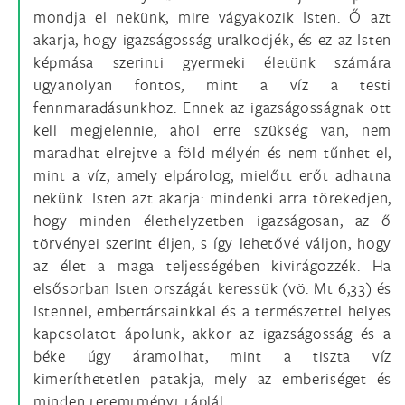
mondja el nekünk, mire vágyakozik Isten. Ő azt
akarja, hogy igazságosság uralkodjék, és ez az Isten
képmása szerinti gyermeki életünk számára
ugyanolyan fontos, mint a víz a testi
fennmaradásunkhoz. Ennek az igazságosságnak ott
kell megjelennie, ahol erre szükség van, nem
maradhat elrejtve a föld mélyén és nem tűnhet el,
mint a víz, amely elpárolog, mielőtt erőt adhatna
nekünk. Isten azt akarja: mindenki arra törekedjen,
hogy minden élethelyzetben igazságosan, az ő
törvényei szerint éljen, s így lehetővé váljon, hogy
az élet a maga teljességében kivirágozzék. Ha
elsősorban Isten országát keressük (vö. Mt 6,33) és
Istennel, embertársainkkal és a természettel helyes
kapcsolatot ápolunk, akkor az igazságosság és a
béke úgy áramolhat, mint a tiszta víz
kimeríthetetlen patakja, mely az emberiséget és
minden teremtményt táplál.