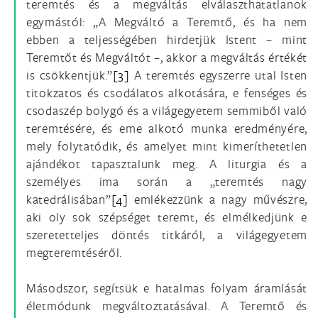
teremtés és a megváltás elválaszthatatlanok
egymástól: „A Megváltó a Teremtő, és ha nem
ebben a teljességében hirdetjük Istent – mint
Teremtőt és Megváltót –, akkor a megváltás értékét
is csökkentjük.”
[3]
A teremtés egyszerre utal Isten
titokzatos és csodálatos alkotására, e fenséges és
csodaszép bolygó és a világegyetem semmiből való
teremtésére, és eme alkotó munka eredményére,
mely folytatódik, és amelyet mint kimeríthetetlen
ajándékot tapasztalunk meg. A liturgia és a
személyes ima során a „teremtés nagy
katedrálisában”
[4]
emlékezzünk a nagy művészre,
aki oly sok szépséget teremt, és elmélkedjünk e
szeretetteljes döntés titkáról, a világegyetem
megteremtéséről.
Másodszor, segítsük e hatalmas folyam áramlását
életmódunk megváltoztatásával. A Teremtő és