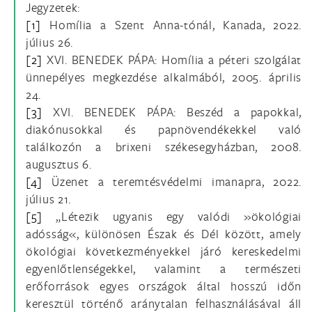
Jegyzetek:
[1]
Homília a Szent Anna-tónál, Kanada, 2022.
július 26.
[2]
XVI. BENEDEK PÁPA: Homília a péteri szolgálat
ünnepélyes megkezdése alkalmából, 2005. április
24.
[3]
XVI. BENEDEK PÁPA: Beszéd a papokkal,
diakónusokkal és papnövendékekkel való
találkozón a brixeni székesegyházban, 2008.
augusztus 6.
[4]
Üzenet a teremtésvédelmi imanapra, 2022.
július 21.
[5]
„Létezik ugyanis egy valódi »ökológiai
adósság«, különösen Észak és Dél között, amely
ökológiai következményekkel járó kereskedelmi
egyenlőtlenségekkel, valamint a természeti
erőforrások egyes országok által hosszú időn
keresztül történő aránytalan felhasználásával áll