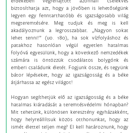
érdekében végrehajtott azonnali cselekvés
biztosíthatja azt, hogy a jövőben is lehetőségünk
legyen egy fenntarthatóbb és igazságosabb világ
megteremtésére. Meg tudjuk és meg is kell
akadályoznunk a legrosszabbat. „Nagyon sokat
lehet tenni!” (uo. 180), ha sok vízfolyáshoz és
patakhoz hasonlóan végül egyetlen hatalmas
folyóvá egyesülünk, hogy a következő nemzedékek
számára is öntözzük csodálatos bolygónk és
emberi családunk életét. Fogjunk össze, és tegyünk
bátor lépéseket, hogy az igazságosság és a béke
átjárhassa az egész világot!
Hogyan segíthetjük elő az igazságosság és a béke
hatalmas kiáradását a teremtésvédelmi hónapban?
Mit tehetünk, különösen keresztény egyházakként,
hogy helyreállítsuk közös otthonunkat, hogy az
ismét élettel teljen meg? El kell határoznunk, hogy