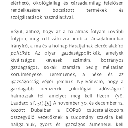
elérhető, ökológiailag és társadalmilag felelősen
rendelkezésre bocsátott termékek és
szolgáltatások használatával.
Végül, ahhoz, hogy az a hatalmas folyam tovább
folyjon, meg kell változtatnunk a társadalmunkat
irányító, a ma és a holnap fiataljainak életét alakító
politikát
. Az olyan gazdaságpolitikák, amelyek
kiváltságos kevesek számára botrányos
gazdagságot, sokak számára pedig méltatlan
körülményeket teremtenek, a béke és az
igazságosság végét jelentik. Nyilvánvaló, hogy a
gazdagabb nemzetek „ökológiai adósságot”
halmoztak fel, amelyet meg kell fizetni (vö.
Laudato si’, 51).
[5]
A november 30. és december 12.
között Dubaiban a COP28 csúcstalálkozóra
összegyűlő vezetőknek a tudomány szavára kell
hallgatniuk, gyors és igazságos átmenetet kell