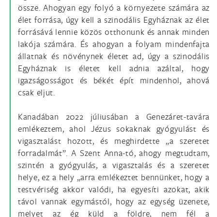
össze. Ahogyan egy folyó a környezete számára az
élet forrása, úgy kell a szinodális Egyháznak az élet
forrásává lennie közös otthonunk és annak minden
lakója számára. És ahogyan a folyam mindenfajta
állatnak és növénynek életet ad, úgy a szinodális
Egyháznak is életet kell adnia azáltal, hogy
igazságosságot és békét épít mindenhol, ahová
csak eljut.
Kanadában 2022 júliusában a Genezáret-tavára
emlékeztem, ahol Jézus sokaknak gyógyulást és
vigasztalást hozott, és meghirdette „a szeretet
forradalmát”. A Szent Anna-tó, ahogy megtudtam,
szintén a gyógyulás, a vigasztalás és a szeretet
helye, ez a hely „arra emlékeztet bennünket, hogy a
testvériség akkor valódi, ha egyesíti azokat, akik
távol vannak egymástól, hogy az egység üzenete,
melyet az ég küld a földre, nem fél a