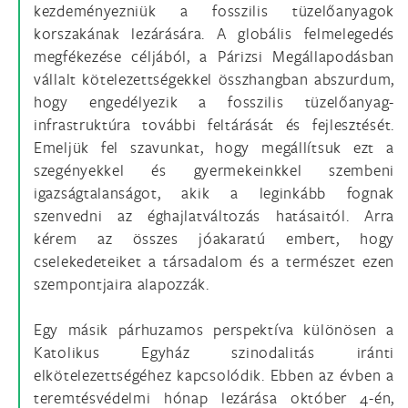
kezdeményezniük a fosszilis tüzelőanyagok
korszakának lezárására. A globális felmelegedés
megfékezése céljából, a Párizsi Megállapodásban
vállalt kötelezettségekkel összhangban abszurdum,
hogy engedélyezik a fosszilis tüzelőanyag-
infrastruktúra további feltárását és fejlesztését.
Emeljük fel szavunkat, hogy megállítsuk ezt a
szegényekkel és gyermekeinkkel szembeni
igazságtalanságot, akik a leginkább fognak
szenvedni az éghajlatváltozás hatásaitól. Arra
kérem az összes jóakaratú embert, hogy
cselekedeteiket a társadalom és a természet ezen
szempontjaira alapozzák.
Egy másik párhuzamos perspektíva különösen a
Katolikus Egyház szinodalitás iránti
elkötelezettségéhez kapcsolódik. Ebben az évben a
teremtésvédelmi hónap lezárása október 4-én,