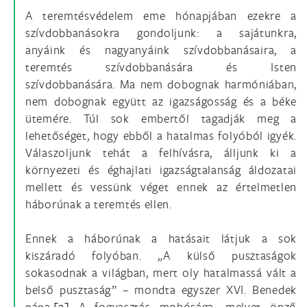
A teremtésvédelem eme hónapjában ezekre a
szívdobbanásokra gondoljunk: a sajátunkra,
anyáink és nagyanyáink szívdobbanásaira, a
teremtés szívdobbanására és Isten
szívdobbanására. Ma nem dobognak harmóniában,
nem dobognak együtt az igazságosság és a béke
ütemére. Túl sok embertől tagadják meg a
lehetőséget, hogy ebből a hatalmas folyóból igyék.
Válaszoljunk tehát a felhívásra, álljunk ki a
környezeti és éghajlati igazságtalanság áldozatai
mellett és vessünk véget ennek az értelmetlen
háborúnak a teremtés ellen.
Ennek a háborúnak a hatásait látjuk a sok
kiszáradó folyóban. „A külső pusztaságok
sokasodnak a világban, mert oly hatalmassá vált a
belső pusztaság” – mondta egyszer XVI. Benedek
pápa.
[2]
A fogyasztás mohósága, melyet önző