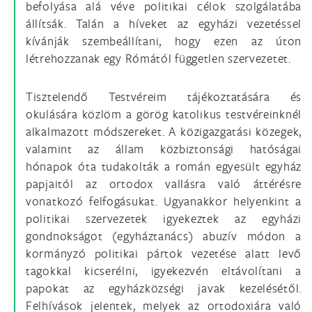
befolyása alá véve politikai célok szolgálatába
állítsák. Talán a híveket az egyházi vezetéssel
kívánják szembeállítani, hogy ezen az úton
létrehozzanak egy Rómától független szervezetet.
Tisztelendő Testvéreim tájékoztatására és
okulására közlöm a görög katolikus testvéreinknél
alkalmazott módszereket. A közigazgatási közegek,
valamint az állam közbiztonsági hatóságai
hónapok óta tudakolták a román egyesült egyház
papjaitól az ortodox vallásra való áttérésre
vonatkozó felfogásukat. Ugyanakkor helyenkint a
politikai szervezetek igyekeztek az egyházi
gondnokságot (egyháztanács) abuzív módon a
kormányzó politikai pártok vezetése alatt levő
tagokkal kicserélni, igyekezvén eltávolítani a
papokat az egyházközségi javak kezelésétől.
Felhívások jelentek, melyek az ortodoxiára való