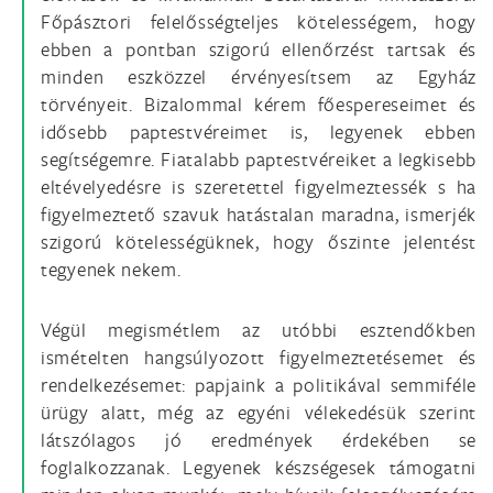
Főpásztori felelősségteljes kötelességem, hogy
ebben a pontban szigorú ellenőrzést tartsak és
minden eszközzel érvényesítsem az Egyház
törvényeit. Bizalommal kérem főespereseimet és
idősebb paptestvéreimet is, legyenek ebben
segítségemre. Fiatalabb paptestvéreiket a legkisebb
eltévelyedésre is szeretettel figyelmeztessék s ha
figyelmeztető szavuk hatástalan maradna, ismerjék
szigorú kötelességüknek, hogy őszinte jelentést
tegyenek nekem.
Végül megismétlem az utóbbi esztendőkben
ismételten hangsúlyozott figyelmeztetésemet és
rendelkezésemet: papjaink a politikával semmiféle
ürügy alatt, még az egyéni vélekedésük szerint
látszólagos jó eredmények érdekében se
foglalkozzanak. Legyenek készségesek támogatni