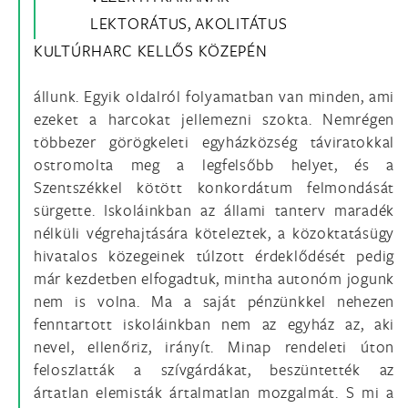
LEKTORÁTUS, AKOLITÁTUS
KULTÚRHARC KELLŐS KÖZEPÉN
állunk. Egyik oldalról folyamatban van minden, ami
ezeket a harcokat jellemezni szokta. Nemrégen
többezer görögkeleti egyházközség táviratokkal
ostromolta meg a legfelsőbb helyet, és a
Szentszékkel kötött konkordátum felmondását
sürgette. Iskoláinkban az állami tanterv maradék
nélküli végrehajtására köteleztek, a közoktatásügy
hivatalos közegeinek túlzott érdeklődését pedig
már kezdetben elfogadtuk, mintha autonóm jogunk
nem is volna. Ma a saját pénzünkkel nehezen
fenntartott iskoláinkban nem az egyház az, aki
nevel, ellenőriz, irányít. Minap rendeleti úton
feloszlatták a szívgárdákat, beszüntették az
ártatlan elemisták ártalmatlan mozgalmát. S mi a