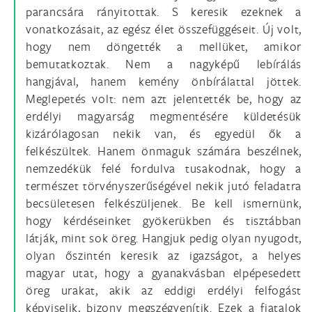
parancsára rányitottak. S keresik ezeknek a
vonatkozásait, az egész élet összefüggéseit. Új volt,
hogy nem döngették a mellüket, amikor
bemutatkoztak. Nem a nagyképű lebírálás
hangjával, hanem kemény önbírálattal jöttek.
Meglepetés volt: nem azt jelentették be, hogy az
erdélyi magyarság megmentésére küldetésük
kizárólagosan nekik van, és egyedül ők a
felkészültek. Hanem önmaguk számára beszélnek,
nemzedékük felé fordulva tusakodnak, hogy a
természet törvényszerűségével nekik jutó feladatra
becsületesen felkészüljenek. Be kell ismernünk,
hogy kérdéseinket gyökerükben és tisztábban
látják, mint sok öreg. Hangjuk pedig olyan nyugodt,
olyan őszintén keresik az igazságot, a helyes
magyar utat, hogy a gyanakvásban elpépesedett
öreg urakat, akik az eddigi erdélyi felfogást
képviselik, bizony megszégyenítik. Ezek a fiatalok