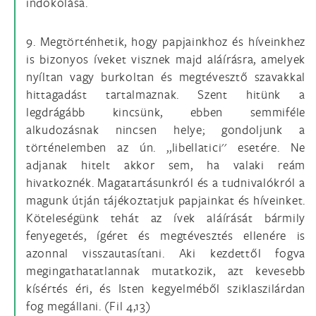
indokolása.
9. Megtörténhetik, hogy papjainkhoz és híveinkhez
is bizonyos íveket visznek majd aláírásra, amelyek
nyíltan vagy burkoltan és megtévesztő szavakkal
hittagadást tartalmaznak. Szent hitünk a
legdrágább kincsünk, ebben semmiféle
alkudozásnak nincsen helye; gondoljunk a
történelemben az ún. ,,libellatici'' esetére. Ne
adjanak hitelt akkor sem, ha valaki reám
hivatkoznék. Magatartásunkról és a tudnivalókról a
magunk útján tájékoztatjuk papjainkat és híveinket.
Köteleségünk tehát az ívek aláírását bármily
fenyegetés, ígéret és megtévesztés ellenére is
azonnal visszautasítani. Aki kezdettől fogva
megingathatatlannak mutatkozik, azt kevesebb
kísértés éri, és Isten kegyelméből sziklaszilárdan
fog megállani. (Fil 4,13)