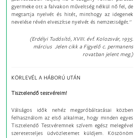
gyermeke ott a falvakon műveltség nélkül nő fel, de
megtartja nyelvét és hitét, minthogy az idegenek
nevelése révén elveszítse nyelvét és nemzetiségét.''
(Erdélyi Tudósító, XVIII. évf. Kolozsvár, 1935.
március Jelen cikk a Figyelő c. permanens
rovatban jelent meg.)
KÖRLEVÉL A HÁBORÚ UTÁN
Tisztelendő testvéreim!
Válságos idők nehéz megpróbáltatásai közben
felhasználom az első alkalmat, hogy minden egyes
Tisztelendő Testvéremnek szívem egész melegével
szeretetteljes üdvözletemet küldjem. Köszönöm