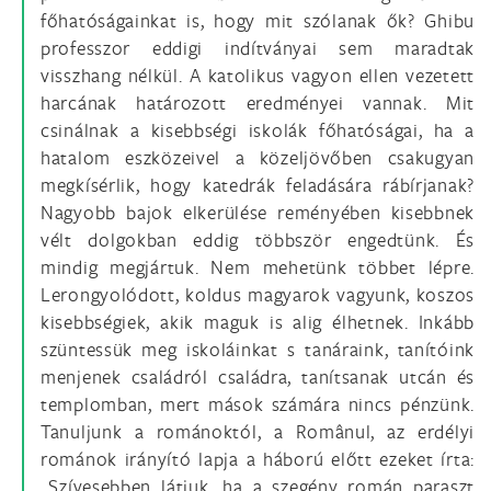
főhatóságainkat is, hogy mit szólanak ők? Ghibu
professzor eddigi indítványai sem maradtak
visszhang nélkül. A katolikus vagyon ellen vezetett
harcának határozott eredményei vannak. Mit
csinálnak a kisebbségi iskolák főhatóságai, ha a
hatalom eszközeivel a közeljövőben csakugyan
megkísérlik, hogy katedrák feladására rábírjanak?
Nagyobb bajok elkerülése reményében kisebbnek
vélt dolgokban eddig többször engedtünk. És
mindig megjártuk. Nem mehetünk többet lépre.
Lerongyolódott, koldus magyarok vagyunk, koszos
kisebbségiek, akik maguk is alig élhetnek. Inkább
szüntessük meg iskoláinkat s tanáraink, tanítóink
menjenek családról családra, tanítsanak utcán és
templomban, mert mások számára nincs pénzünk.
Tanuljunk a románoktól, a Românul, az erdélyi
románok irányító lapja a háború előtt ezeket írta:
,,Szívesebben látjuk, ha a szegény román paraszt