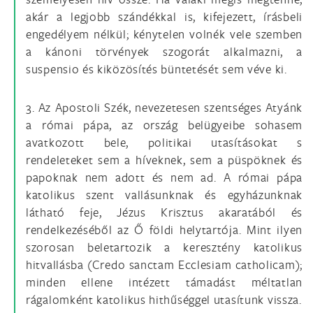
akár a legjobb szándékkal is, kifejezett, írásbeli
engedélyem nélkül; kénytelen volnék vele szemben
a kánoni törvények szogorát alkalmazni, a
suspensio és kiközösítés büntetését sem véve ki.
3. Az Apostoli Szék, nevezetesen szentséges Atyánk
a római pápa, az ország belügyeibe sohasem
avatkozott bele, politikai utasításokat s
rendeleteket sem a híveknek, sem a püspöknek és
papoknak nem adott és nem ad. A római pápa
katolikus szent vallásunknak és egyházunknak
látható feje, Jézus Krisztus akaratából és
rendelkezéséből az Ő földi helytartója. Mint ilyen
szorosan beletartozik a keresztény katolikus
hitvallásba (Credo sanctam Ecclesiam catholicam);
minden ellene intézett támadást méltatlan
rágalomként katolikus hithűséggel utasítunk vissza.