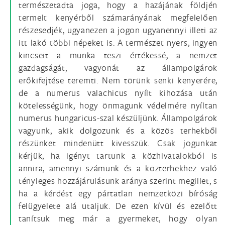
természetadta joga, hogy a hazájának földjén
termelt kenyérből számarányának megfelelően
részesedjék, ugyanezen a jogon ugyanennyi illeti az
itt lakó többi népeket is. A természet nyers, ingyen
kincseit a munka teszi értékessé, a nemzet
gazdagságát, vagyonát az állampolgárok
erőkifejtése teremti. Nem törünk senki kenyerére,
de a numerus valachicus nyílt kihozása után
kötelességünk, hogy önmagunk védelmére nyíltan
numerus hungaricus-szal készüljünk. Állampolgárok
vagyunk, akik dolgozunk és a közös terhekből
részünket mindenütt kivesszük. Csak jogunkat
kérjük, ha igényt tartunk a közhivatalokból is
annira, amennyi számunk és a közterhekhez való
tényleges hozzájárulásunk aránya szerint megillet, s
ha a kérdést egy pártatlan nemzetközi bíróság
felügyelete alá utaljuk. De ezen kívül és ezelőtt
tanítsuk meg már a gyermeket, hogy olyan