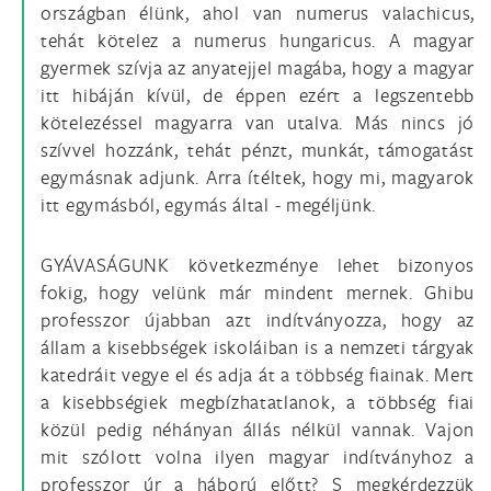
országban élünk, ahol van numerus valachicus,
tehát kötelez a numerus hungaricus. A magyar
gyermek szívja az anyatejjel magába, hogy a magyar
itt hibáján kívül, de éppen ezért a legszentebb
kötelezéssel magyarra van utalva. Más nincs jó
szívvel hozzánk, tehát pénzt, munkát, támogatást
egymásnak adjunk. Arra ítéltek, hogy mi, magyarok
itt egymásból, egymás által - megéljünk.
GYÁVASÁGUNK következménye lehet bizonyos
fokig, hogy velünk már mindent mernek. Ghibu
professzor újabban azt indítványozza, hogy az
állam a kisebbségek iskoláiban is a nemzeti tárgyak
katedráit vegye el és adja át a többség fiainak. Mert
a kisebbségiek megbízhatatlanok, a többség fiai
közül pedig néhányan állás nélkül vannak. Vajon
mit szólott volna ilyen magyar indítványhoz a
professzor úr a háború előtt? S megkérdezzük