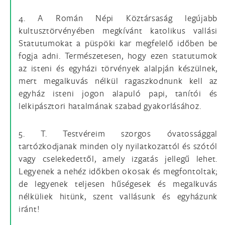
4. A Román Népi Köztársaság legújabb
kultusztörvényében megkívánt katolikus vallási
Statutumokat a püspöki kar megfelelő időben be
fogja adni. Természetesen, hogy ezen statutumok
az isteni és egyházi törvények alalpján készülnek,
mert megalkuvás nélkül ragaszkodnunk kell az
egyház isteni jogon alapuló papi, tanítói és
lelkipásztori hatalmának szabad gyakorlásához.
5. T. Testvéreim szorgos óvatossággal
tartózkodjanak minden oly nyilatkozattól és szótól
vagy cselekedettől, amely izgatás jellegű lehet.
Legyenek a nehéz időkben okosak és megfontoltak;
de legyenek teljesen hűségesek és megalkuvás
nélküliek hitünk, szent vallásunk és egyházunk
iránt!