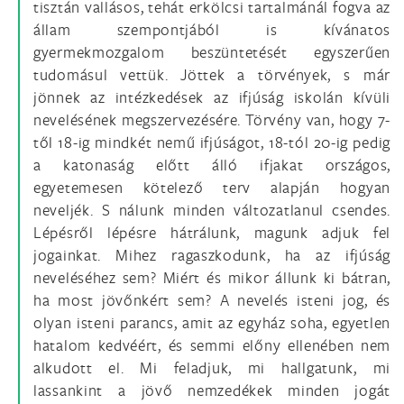
tisztán vallásos, tehát erkölcsi tartalmánál fogva az
állam szempontjából is kívánatos
gyermekmozgalom beszüntetését egyszerűen
tudomásul vettük. Jöttek a törvények, s már
jönnek az intézkedések az ifjúság iskolán kívüli
nevelésének megszervezésére. Törvény van, hogy 7-
től 18-ig mindkét nemű ifjúságot, 18-tól 20-ig pedig
a katonaság előtt álló ifjakat országos,
egyetemesen kötelező terv alapján hogyan
neveljék. S nálunk minden változatlanul csendes.
Lépésről lépésre hátrálunk, magunk adjuk fel
jogainkat. Mihez ragaszkodunk, ha az ifjúság
neveléséhez sem? Miért és mikor állunk ki bátran,
ha most jövőnkért sem? A nevelés isteni jog, és
olyan isteni parancs, amit az egyház soha, egyetlen
hatalom kedvéért, és semmi előny ellenében nem
alkudott el. Mi feladjuk, mi hallgatunk, mi
lassankint a jövő nemzedékek minden jogát