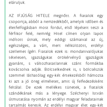
eláruljuk.
AZ IFJÚSÁG HITELE megnőtt. A fiatalok egy
csoportja, abból a nemzedékből, amelyik időben és
életfelfogásban most fordul, első lépéseit teszi a
férfikor felé, nemrég Hitel címen olyan lapot
indított útnak, mely eddigi számaival az új,
egészséges, a várt, mert nélkülözött, erdélyi
szellemet ígéri. Fiatalok ezek is: mondanivalójukat
tételesen, igazságukat örökérvényű igazságok
gyanánt, s változhatatlannak szánt formákba
kovácsolva adják. Bölcselkednek is, s bölcsészük
szemmel láthatólag egy-két értekezésből hámozta
ki azt a jó öreg elméletet, amit új felfedezésként
feltálal. De ezek mellékes tünetek, a fiatalok
szándékának más a lényege. Széchenyi István
útmutatása nyomán az erdélyi magyar feladatainak
tartalmát keresik. Az erdélyi magyar élet egy-két