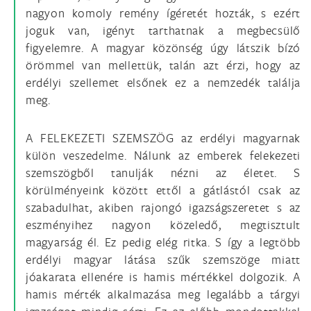
nagyon komoly remény ígéretét hozták, s ezért
joguk van, igényt tarthatnak a megbecsülő
figyelemre. A magyar közönség úgy látszik bízó
örömmel van mellettük, talán azt érzi, hogy az
erdélyi szellemet elsőnek ez a nemzedék találja
meg.
A FELEKEZETI SZEMSZÖG az erdélyi magyarnak
külön veszedelme. Nálunk az emberek felekezeti
szemszögből tanulják nézni az életet. S
körülményeink között ettől a gátlástól csak az
szabadulhat, akiben rajongó igazságszeretet s az
eszményihez nagyon közeledő, megtisztult
magyarság él. Ez pedig elég ritka. S így a legtöbb
erdélyi magyar látása szűk szemszöge miatt
jóakarata ellenére is hamis mértékkel dolgozik. A
hamis mérték alkalmazása meg legalább a tárgyi