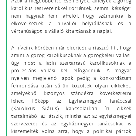
Azok a megdöbbentő események, amelyek a görög
katolikus testvéreinkkel történtek, semmi kétséget
nem hagynak fenn affelől, hogy számunkra is
elkövetkeztek a hitvallói helytállásnak és a
vértanúságot is vállaló kitartásnak a napjai.
A híveink körében már elterjedt a riasztó hír, hogy
amint a görög katolikusoknak a görögkeleti vallást
úgy most a latin szertartású katolikusoknak a
protestáns vallást kell elfogadniuk. A magyar
nyelven megjelenő lapok pedig a konkordátum
felmondása után sűrűn közöltek olyan cikkeket,
amelyekből bizonyos szándékra következtetni
lehet. Főképp az Egyházmegyei Tanáccsal
(Katolikus Státus) kapcsolatban írt cikkek
tartalmából az látszik, mintha azt az egyházmegyei
szervezetet és az egyházmegyei tanácsokat is
kiszemelték volna arra, hogy a politikai pártok