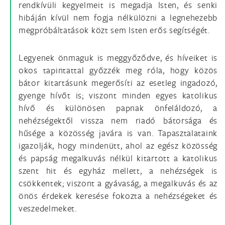
rendkívüli kegyelmeit is megadja Isten, és senki
hibáján kívül nem fogja nélkülözni a legnehezebb
megpróbáltatások közt sem Isten erős segítségét.
Legyenek önmaguk is meggyőződve, és híveiket is
okos tapintattal győzzék meg róla, hogy közös
bátor kitartásunk megerősíti az esetleg ingadozó,
gyenge hívőt is; viszont minden egyes katolikus
hívő és különösen papnak önfeláldozó, a
nehézségektől vissza nem riadó bátorsága és
hűsége a közösség javára is van. Tapasztalataink
igazolják, hogy mindenütt, ahol az egész közösség
és papság megalkuvás nélkül kitartott a katolikus
szent hit és egyház mellett, a nehézségek is
csökkentek; viszont a gyávaság, a megalkuvás és az
önös érdekek keresése fokozta a nehézségeket és
veszedelmeket.