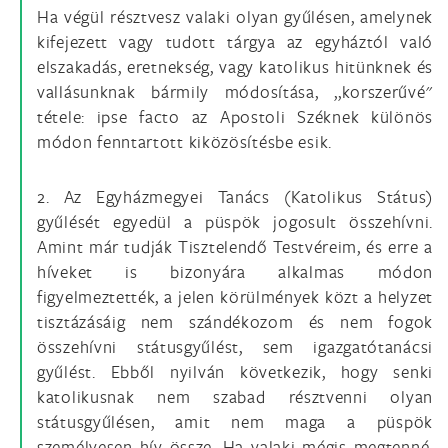
Ha végül résztvesz valaki olyan gyűlésen, amelynek
kifejezett vagy tudott tárgya az egyháztól való
elszakadás, eretnekség, vagy katolikus hitünknek és
vallásunknak bármily módosítása, ,,korszerűvé''
tétele: ipse facto az Apostoli Széknek különös
módon fenntartott kiközösítésbe esik.
2. Az Egyházmegyei Tanács (Katolikus Státus)
gyűlését egyedül a püspök jogosult összehívni.
Amint már tudják Tisztelendő Testvéreim, és erre a
híveket is bizonyára alkalmas módon
figyelmeztették, a jelen körülmények közt a helyzet
tisztázásáig nem szándékozom és nem fogok
összehívni státusgyűlést, sem igazgatótanácsi
gyűlést. Ebből nyilván következik, hogy senki
katolikusnak nem szabad résztvenni olyan
státusgyűlésen, amit nem maga a püspök
személyesen hív össze. Ha valaki mégis megtenné,