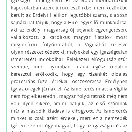
igazságot mindig sérti. Ez az előbb mondottakkal
kapcsolatban azért jutott eszünkbe, mert kezünkbe
került az Erdélyi Helikon legutóbbi száma, s abban
sajnálattal látjuk, hogy a Hitel egyik fő munkatársa,
aki az erdélyi magyarság új útjának egyengetésére
vállalkozott, a katolikus magyar fiatalok most
megindított folyóiratából, a Vigiliából keresve
olyan részeket tépett ki, melyekkel egy igazságtalan
ismertetést indokolhat. Felekezeti elfogultság szúr
szembe, mert nyomban utána egész oldalon
keresztül erőlködik, hogy egy tizenkét oldalas
protestáns füzet értékeit összekeresse. Erdélyben
így az öregek járnak el. Az ismertetés miatt a Vigilia
nem fog elkeseredni, magyar folyóiratnak még nem
volt ilyen sikere, amint halljuk, az első számnak
már a második kiadása is elfogyott. Az ismertetés
minket is csak azért érdekel, mert ez a nemzedék
ígérete szerint úgy magyar, hogy az igazságot és az