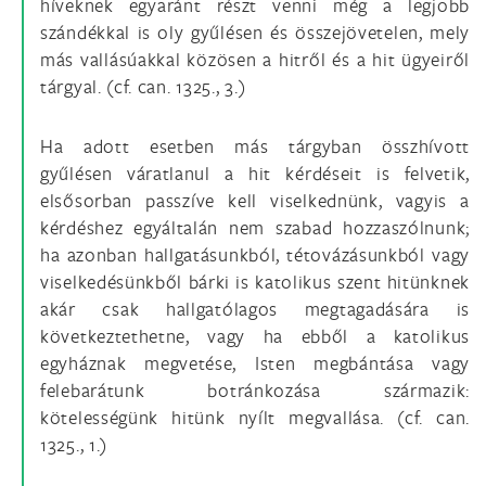
híveknek egyaránt részt venni még a legjobb
szándékkal is oly gyűlésen és összejövetelen, mely
más vallásúakkal közösen a hitről és a hit ügyeiről
tárgyal. (cf. can. 1325., 3.)
Ha adott esetben más tárgyban összhívott
gyűlésen váratlanul a hit kérdéseit is felvetik,
elsősorban passzíve kell viselkednünk, vagyis a
kérdéshez egyáltalán nem szabad hozzaszólnunk;
ha azonban hallgatásunkból, tétovázásunkból vagy
viselkedésünkből bárki is katolikus szent hitünknek
akár csak hallgatólagos megtagadására is
következtethetne, vagy ha ebből a katolikus
egyháznak megvetése, Isten megbántása vagy
felebarátunk botránkozása származik:
kötelességünk hitünk nyílt megvallása. (cf. can.
1325., 1.)