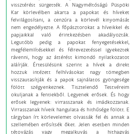
vissztérést sürgették. A Nagyméltóságú Püspöki
Kar körlevélben akarta a papokat és híveket
felvilágosítani, a cenzúra a körlevél kinyomását
nem engedélyezte. A főpásztorokat a híveikkel és
papjaikkal való érintkezésben akadályozták.
Legutóbb pedig a papokat fenyegetésekkel,
megfélemlítésekkel és félrevezetéssel igyekeztek
rávenni, hogy az áttérést kimondó nyilatkozatot
aláírják. Értesülésünk szerint a hívek a direkt
hozzuk intézett felhívásokat nagy tömegben
visszautasítják és a papok sajnálatos gyöngesége
fölött szégyenkeznek. Tisztelendő Testvéreim
okuljanak a fentiekből. Legyenek erősek. És hogy
erősek legyenek: virrasszanak és imádkozzanak.
Virrasszanak híveik hangulata és hithűsége fölött. E
tárgyban írt körlevelemet olvassák fel és annak a
szellemében erősítsék őket. Jelen esetben minden
tétovázás vagy megalkuvás a hithagyás