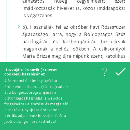
állhatatos hűség kegyelméért; ezért
imádkoztassák híveiket is, közös imádságokat
is végezzenek.
b). Használják fel az október havi Rózsafüzér
ájtatosságot arra, hogy a Boldogságos Szűz
pártfogását és közbernjárását biztosítsuk
magunknak a nehéz időkben. A csíksomlyói
Mária őrizze meg újra népünk szent, katolikus
hitét!
Hozzájárulás sütik (browser
cookies) kezeléséhez
c). Csütörtöki napokon tartsunk imaórát
A felhasználói élmény javítása
egymásért és híveinkért, és rendezzük meg
érdekében adatokat (sütiket) adunk
nyilvánosan is ezt a templomi ájatatosságot.
át a böngészőprogramjának a
Ahol T. Papjaim alkalmasnak tartják az
biztonságos használat, a weboldal
ünnepélyes szentségkitételt, akár egész éjjelen
forgalmának elemzése és megfelelő
hirdetések nyújtása érdekében.
át is a megfelelő óvatossággal, erre
Kérjük, adja ehhez hozzájárulását a
készségesen általános engedélyt adok.
jobb oldali gombra kattintva!
d). Bátor bizalommal forduljunk a Szentlélek