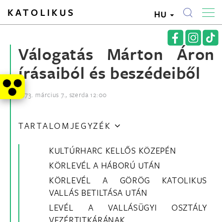
KATOLIKUS
HU
Válogatás Márton Áron
írásaiból és beszédeiből
1973. március 7., szerda 12:00
TARTALOMJEGYZÉK
KULTÚRHARC KELLŐS KÖZEPÉN
KÖRLEVÉL A HÁBORÚ UTÁN
KÖRLEVÉL A GÖRÖG KATOLIKUS
VALLÁS BETILTÁSA UTÁN
LEVÉL A VALLÁSÜGYI OSZTÁLY
VEZÉRTITKÁRÁNAK