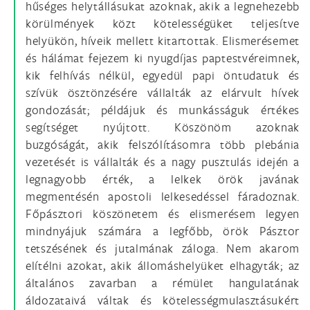
hűséges helytállásukat azoknak, akik a legnehezebb
körülmények közt kötelességüket teljesítve
helyükön, híveik mellett kitartottak. Elismerésemet
és hálámat fejezem ki nyugdíjas paptestvéreimnek,
kik felhívás nélkül, egyedül papi öntudatuk és
szívük ösztönzésére vállalták az elárvult hívek
gondozását; példájuk és munkásságuk értékes
segítséget nyújtott. Köszönöm azoknak
buzgóságát, akik felszólításomra több plebánia
vezetését is vállalták és a nagy pusztulás idején a
legnagyobb érték, a lelkek örök javának
megmentésén apostoli lelkesedéssel fáradoznak.
Főpásztori köszönetem és elismerésem legyen
mindnyájuk számára a legfőbb, örök Pásztor
tetszésének és jutalmának záloga. Nem akarom
elítélni azokat, akik állomáshelyüket elhagyták; az
általános zavarban a rémület hangulatának
áldozataivá váltak és kötelességmulasztásukért