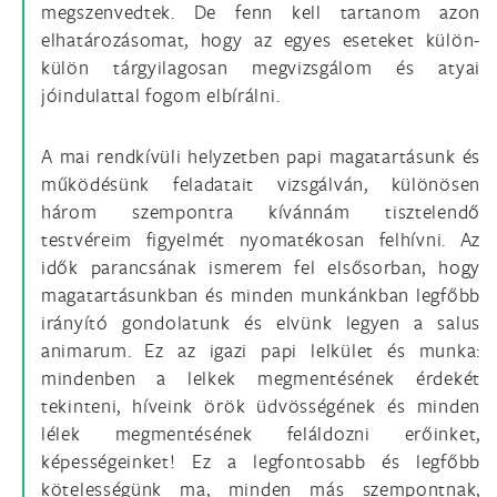
megszenvedtek. De fenn kell tartanom azon
elhatározásomat, hogy az egyes eseteket külön-
külön tárgyilagosan megvizsgálom és atyai
jóindulattal fogom elbírálni.
A mai rendkívüli helyzetben papi magatartásunk és
működésünk feladatait vizsgálván, különösen
három szempontra kívánnám tisztelendő
testvéreim figyelmét nyomatékosan felhívni. Az
idők parancsának ismerem fel elsősorban, hogy
magatartásunkban és minden munkánkban legfőbb
irányító gondolatunk és elvünk legyen a salus
animarum. Ez az igazi papi lelkület és munka:
mindenben a lelkek megmentésének érdekét
tekinteni, híveink örök üdvösségének és minden
lélek megmentésének feláldozni erőinket,
képességeinket! Ez a legfontosabb és legfőbb
kötelességünk ma, minden más szempontnak,