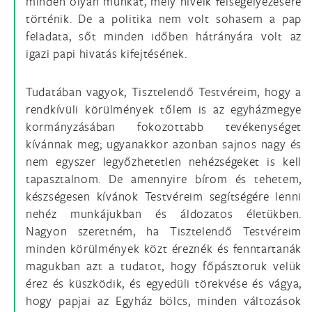
minden olyan munkát, mely híveik felsegélyezésére
történik. De a politika nem volt sohasem a pap
feladata, sőt minden időben hátrányára volt az
igazi papi hivatás kifejtésének.
Tudatában vagyok, Tisztelendő Testvéreim, hogy a
rendkívüli körülmények tőlem is az egyházmegye
kormányzásában fokozottabb tevékenységet
kívánnak meg; ugyanakkor azonban sajnos nagy és
nem egyszer legyőzhetetlen nehézségeket is kell
tapasztalnom. De amennyire bírom és tehetem,
készségesen kívánok Testvéreim segítségére lenni
nehéz munkájukban és áldozatos életükben.
Nagyon szeretném, ha Tisztelendő Testvéreim
minden körülmények közt éreznék és fenntartanák
magukban azt a tudatot, hogy főpásztoruk velük
érez és küszködik, és egyedüli törekvése és vágya,
hogy papjai az Egyház bölcs, minden változások