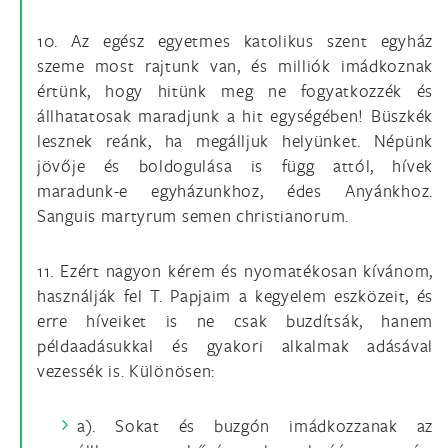
10. Az egész egyetmes katolikus szent egyház
szeme most rajtunk van, és milliók imádkoznak
értünk, hogy hitünk meg ne fogyatkozzék és
állhatatosak maradjunk a hit egységében! Büszkék
lesznek reánk, ha megálljuk helyünket. Népünk
jövője és boldogulása is függ attól, hívek
maradunk-e egyházunkhoz, édes Anyánkhoz.
Sanguis martyrum semen christianorum.
11. Ezért nagyon kérem és nyomatékosan kívánom,
használják fel T. Papjaim a kegyelem eszközeit, és
erre híveiket is ne csak buzdítsák, hanem
példaadásukkal és gyakori alkalmak adásával
vezessék is. Különösen:
a). Sokat és buzgón imádkozzanak az