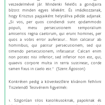
veszedelmével jár. Mindenki felelős a gondjaira
bízott minden egyes lélekért. És imádkozzanak,
hogy Krisztus papjaiként helytállva példát adjanak.
,,Si vos, per quos condiendi sunt qodammodo
populi, metu persecutionem temporalium
amiseritis regna caelorum, qui erunt homines, per
quos a vobis error auferatur... Non calcatur ab
hominibus; qui patitur persecutionem; sed qui
timendo persecutionem, infatuatur. Calcari enim
non potest nisi inferior; sed inferior non est, qui,
quaevis corpore multa in terra sustineat, corde
tamen fixus in caelo est.'' (Szent Ágoston)
Konkréten pedig a következőkre kívánom felhívni
Tiszelendő Testvéreim figyelmét:
1. Szigorúan tilos katolikusoknak, papoknak és