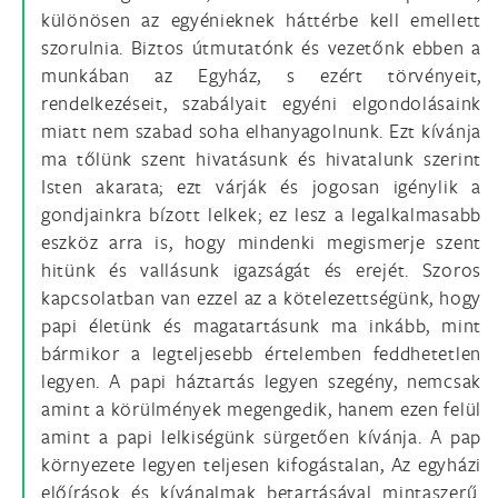
különösen az egyénieknek háttérbe kell emellett
szorulnia. Biztos útmutatónk és vezetőnk ebben a
munkában az Egyház, s ezért törvényeit,
rendelkezéseit, szabályait egyéni elgondolásaink
miatt nem szabad soha elhanyagolnunk. Ezt kívánja
ma tőlünk szent hivatásunk és hivatalunk szerint
Isten akarata; ezt várják és jogosan igénylik a
gondjainkra bízott lelkek; ez lesz a legalkalmasabb
eszköz arra is, hogy mindenki megismerje szent
hitünk és vallásunk igazságát és erejét. Szoros
kapcsolatban van ezzel az a kötelezettségünk, hogy
papi életünk és magatartásunk ma inkább, mint
bármikor a legteljesebb értelemben feddhetetlen
legyen. A papi háztartás legyen szegény, nemcsak
amint a körülmények megengedik, hanem ezen felül
amint a papi lelkiségünk sürgetően kívánja. A pap
környezete legyen teljesen kifogástalan, Az egyházi
előírások és kívánalmak betartásával mintaszerű.