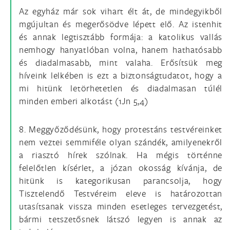
Az egyház már sok vihart élt át, de mindegyikből
mgújultan és megerősödve lépett elő. Az istenhit
és annak legtisztább formája: a katolikus vallás
nemhogy hanyatlóban volna, hanem hathatósabb
és diadalmasabb, mint valaha. Erősítsük meg
híveink lelkében is ezt a biztonságtudatot, hogy a
mi hitünk letörhetetlen és diadalmasan túlél
minden emberi alkotást (1Jn 5,4)
8. Meggyőződésünk, hogy protestáns testvéreinket
nem veztei semmiféle olyan szándék, amilyenekről
a riasztó hírek szólnak. Ha mégis történne
felelőtlen kísérlet, a józan okosság kívánja, de
hitünk is kategorikusan parancsolja, hogy
Tisztelendő Testvéreim eleve is határozottan
utasítsanak vissza minden esetleges tervezgetést,
bármi tetszetősnek látszó legyen is annak az