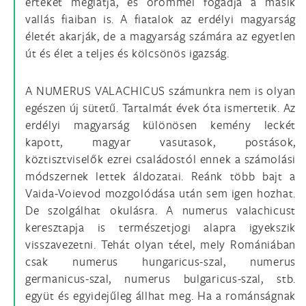
értéket meglátja, és örömmel fogadja a másik
vallás fiaiban is. A fiatalok az erdélyi magyarság
életét akarják, de a magyarság számára az egyetlen
út és élet a teljes és kölcsönös igazság.
A NUMERUS VALACHICUS számunkra nem is olyan
egészen új sütetű. Tartalmát évek óta ismertetik. Az
erdélyi magyarság különösen kemény leckét
kapott, magyar vasutasok, postások,
köztisztviselők ezrei családostól ennek a számolási
módszernek lettek áldozatai. Reánk több bajt a
Vaida-Voievod mozgolódása után sem igen hozhat.
De szolgálhat okulásra. A numerus valachicust
keresztapja is természetjogi alapra igyekszik
visszavezetni. Tehát olyan tétel, mely Romániában
csak numerus hungaricus-szal, numerus
germanicus-szal, numerus bulgaricus-szal, stb.
együt és egyidejűleg állhat meg. Ha a románságnak