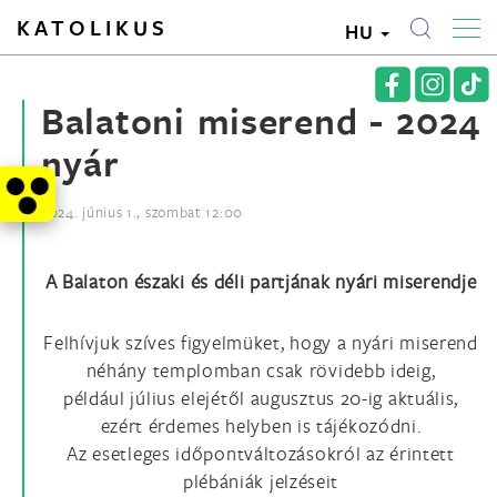
KATOLIKUS
HU
Balatoni miserend - 2024
nyár
2024. június 1., szombat 12:00
A Balaton északi és déli
partjának nyári miserendje
Felhívjuk szíves figyelmüket, hogy a nyári miserend
néhány templomban csak rövidebb ideig,
például július elejétől augusztus 20-ig aktuális,
ezért érdemes helyben is tájékozódni.
Az esetleges időpontváltozásokról az érintett
plébániák jelzéseit