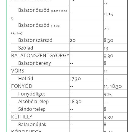
k.)
Balatonőszöd
(Szent Imre-
--
11.15
t)
Balatonőszöd
(Teleki-
--
20
kápolna)
Balatonszárszó
20
8.30
Szólád
--
13
BALATONSZENTGYÖRGY
--
9.30
Balatonberény
--
8
VÖRS
--
11
Hollád
17.30
--
FONYÓD
--
11; 18.30
Fonyódliget
--
9.15
Alsóbélatelep
18.30
--
Sándortelep
--
8
KÉTHELY
--
9.30
Balatonújlak
--
8
KŐRÖSHEGY
--
9.45