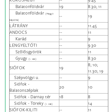
Balatonföldvár
19
8.30; 11
Balatonföldvár
(Hegyi-
--
19
kápolna
)
LÁTRÁNY
--
11.45
ANDOCS
--
11
Karád
--
9
LENGYELTÓTI
--
9.30
Szőlősgyörök
--
11
Gyugy
--
8.30
(1. vas)
8; 10;
SIÓFOK
19
11.30; 19
Szépvölgyi u.
--
9
Siófok -
20
10
Balatonszéplak
Siófok - Darnay tér
18
8
Siófok - Töreky
14
(1. vas)
SIÓFOK-KILITI
--
11