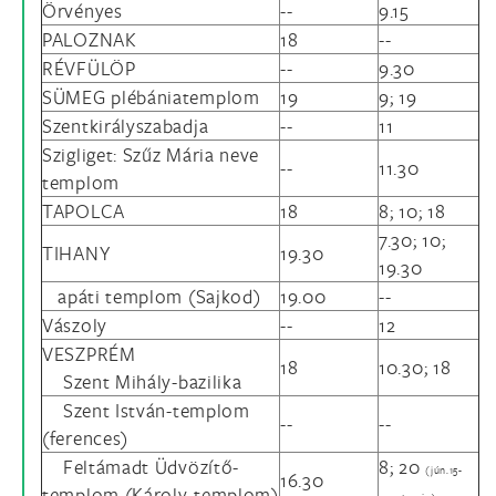
Örvényes
--
9.15
PALOZNAK
18
--
RÉVFÜLÖP
--
9.30
SÜMEG plébániatemplom
19
9; 19
Szentkirályszabadja
--
11
Szigliget: Szűz Mária neve
--
11.30
templom
TAPOLCA
18
8; 10; 18
7.30; 10;
TIHANY
19.30
19.30
apáti templom (Sajkod)
19.00
--
Vászoly
--
12
VESZPRÉM
18
10.30; 18
Szent Mihály-bazilika
Szent István-templom
--
--
(ferences)
Feltámadt Üdvözítő-
8; 20
(jún.15-
16.30
templom (Károly-templom)