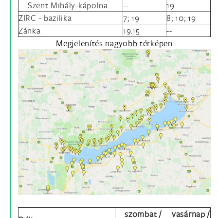
Szent Mihály-kápolna
--
19
ZIRC - bazilika
7; 19
8; 10; 19
Zánka
19.15
--
Megjelenítés nagyobb térképen
szombat /
vasárnap /