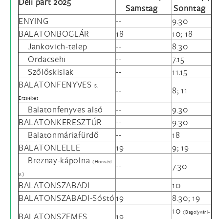
Déli part 2025
Samstag
Sonntag
ENYING
--
9.30
BALATONBOGLÁR
18
10; 18
Jankovich-telep
--
8.30
Ordacsehi
--
7.15
Szőlőskislak
--
11.15
BALATONFENYVES
S.
--
8; 11
Erzsébet
Balatonfenyves alsó
--
9.30
BALATONKERESZTÚR
--
9.30
Balatonmáriafürdő
--
18
BALATONLELLE
19
9; 19
Breznay-kápolna
(Honvéd
--
7.30
u.)
BALATONSZABADI
--
10
BALATONSZABADI-Sóstó
19
8.30; 19
10
(Bagolyvári-
BALATONSZEMES
19