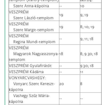
szept.15-ig)
Szent Anna-kápolna
--
10
VESZPRÉM
19
9; 19
Szent László-templom
VESZPRÉM
19
8; 10; 19
Szent Margit-templom
VESZPRÉM
--
9; 11; 18
Regina Mundi-templom
VESZPRÉM
Magyarok Nagyasszonya-
18
8; 9.30; 18
templom
VESZPRÉM Gyulafirátót
--
9.30; 18
VESZPRÉM Kádárta
--
11
VONYARCVASHEGY:
Vonyarc Szent Kereszt-
20
8
kápolna
Vashegy Szűz Mária-
--
--
kápolna