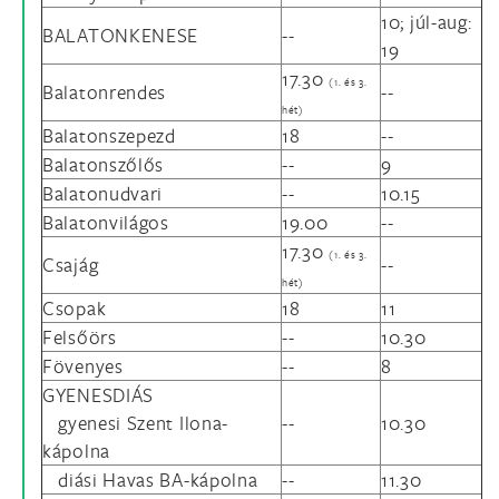
10; júl-aug:
BALATONKENESE
--
19
17.30
(1. és 3.
Balatonrendes
--
hét)
Balatonszepezd
18
--
Balatonszőlős
--
9
Balatonudvari
--
10.15
Balatonvilágos
19.00
--
17.30
(1. és 3.
Csajág
--
hét)
Csopak
18
11
Felsőörs
--
10.30
Fövenyes
--
8
GYENESDIÁS
gyenesi Szent Ilona-
--
10.30
kápolna
diási Havas BA-kápolna
--
11.30