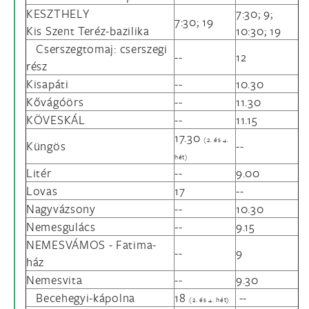
KESZTHELY
7:30; 9;
7:30; 19
Kis Szent Teréz-bazilika
10:30; 19
Cserszegtomaj: cserszegi
--
12
rész
Kisapáti
--
10.30
Kővágóörs
--
11.30
KÖVESKÁL
--
11.15
17.30
(2. és 4.
Küngös
--
hét)
Litér
--
9.00
Lovas
17
--
Nagyvázsony
--
10.30
Nemesgulács
--
9.15
NEMESVÁMOS - Fatima-
--
9
ház
Nemesvita
--
9.30
Becehegyi-kápolna
18
--
(2. és 4. hét)