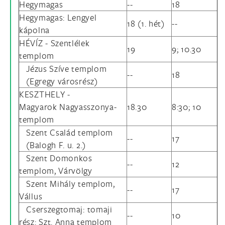
Hegymagas
--
18
Hegymagas: Lengyel
18 (1. hét)
--
kápolna
HÉVÍZ - Szentlélek
19
9; 10.30
templom
Jézus Szíve templom
--
18
(Egregy városrész)
KESZTHELY -
Magyarok Nagyasszonya-
18.30
8:30; 10
templom
Szent Család templom
--
17
(Balogh F. u. 2.)
Szent Domonkos
--
12
templom, Várvölgy
Szent Mihály templom,
--
17
Vállus
Cserszegtomaj: tomaji
--
10
rész: Szt. Anna templom