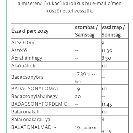
a miserend [kukac] katolikus.hu e-mail címen
köszönettel vesszük.
szombat /
vasárnap /
Északi part 2025
Samstag
Sonntag
ALSÓÖRS
--
9
Aszófő
--
11.30
Ábrahámhegy
--
8.30
Alsópáhok
--
10
17.30
(2. és 4.
Badacsonyörs
--
hét)
BADACSONYTOMAJ
19
10
Badacsonylábdihegy
20
--
BADACSONYTÖRDEMIC
--
11.45
Balatonakali
--
10
Balatonakarattya
--
8
BALATONALMÁDI -
19
(jún. 22-től
9; 19