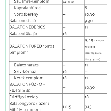
Szt. Imre-templom
aug. 31-ig)
Káptalanfüred
--
8
Vörösberény
--
10.30
Balatoncsicsó
--
9.30
BALATONEDERICS
--
11
Balatonfőkajár
16
--
9; 19
(minden
BALATONFÜRED "piros
hó utolsó
--
templom"
vasárnapján gk.
liturg. 19-kor)
Balatonarács
--
11
Szív-kórház
16
--
Kerek-templom
18
11
BALATONFŰZFŐ -
--
10.30
Fűzfőfürdő
Fűzfőgyártelep
--
18
Balatongyörök Szent
18.15
9.15
Mihály-templom