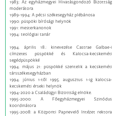
1983: Az egyházmegyei Hivatásgondozó Bizottság
moderátora
1989-1994: A pécsi székesegyház plébánosa
1990: püspöki bírósági helynök
1991: mesterkanonok
1994: teológiai tanár
1994. április 18.: kinevezése Castrae Galbae-i
címzetes püspökké és Kalocsa-kecskeméti
segédpüspökké
1994. május 21: püspökké szentelik a kecskeméti
társszékesegyházban
1994. június 1-től 1995. augusztus 1-ig kalocsa-
kecskeméti érseki helynök
1994-2020 a Családügyi Bizottság elnöke.
1995-2000: A Főegyházmegyei Szinódus
koordinátora
1995-2008: a Központi Papnevelő Intézet rektora