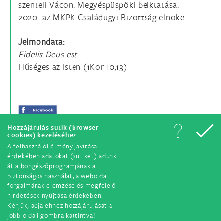
szenteli Vácon. Megyéspüspöki beiktatása.
2020- az MKPK Családügyi Bizottság elnöke.
Jelmondata:
Fidelis Deus est
Hűséges az Isten (1Kor 10,13)
Hozzájárulás sütik (browser
cookies) kezeléséhez
A felhasználói élmény javítása
érdekében adatokat (sütiket) adunk
át a böngészőprogramjának a
biztonságos használat, a weboldal
forgalmának elemzése és megfelelő
hirdetések nyújtása érdekében.
© Minden jog fenntartva. 2018.
Kérjük, adja ehhez hozzájárulását a
jobb oldali gombra kattintva!