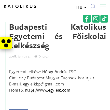
KATOLIKUS
HU
Budapesti Katolikus
Egyetemi és Főiskolai
Lelkészség
2018. június 4., hétfő 12:57
Egyetemi lelkész:
Héray András
FSO
Cím: 1117 Budapest Magyar Tudósok körútja 1.
E-mail:
Honlap:
https://www.egylelk.com