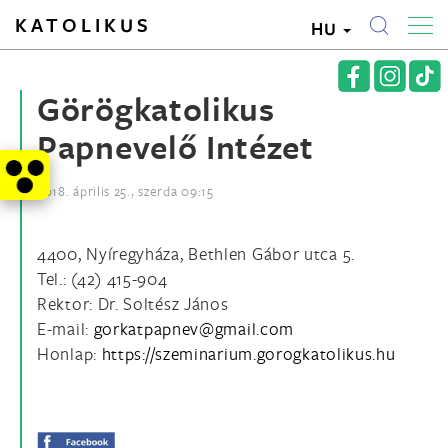
KATOLIKUS
HU
Görögkatolikus
Papnevelő Intézet
2018. április 25., szerda 09:15
4400, Nyíregyháza, Bethlen Gábor utca 5.
Tel.: (42) 415-904
Rektor: Dr. Soltész János
E-mail:
Honlap:
https://szeminarium.gorogkatolikus.hu