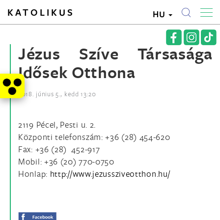
KATOLIKUS
HU
Jézus Szíve Társasága
Idősek Otthona
2018. június 5., kedd 13:20
2119 Pécel, Pesti u. 2.
Központi telefonszám: +36 (28) 454-620
Fax: +36 (28) 452-917
Mobil: +36 (20) 770-0750
Honlap:
http://www.jezussziveotthon.hu/