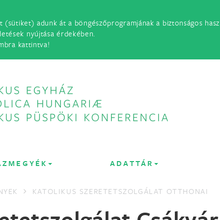
t (sütiket) adunk át a böngészőprogramjának a biztonságos haszn
detések nyújtása érdekében.
mbra kattintva!
ÁZMEGYÉK
ADATTÁR
NYEK
KATOLIKUS SZERETETSZOLGÁLAT OTTHONAI
etetszolgálat Csákvá