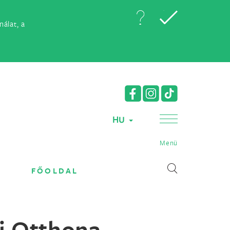
álat, a
HU
Menü
FŐOLDAL
ri Otthona