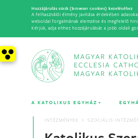
Hozzájárulás sütik (browser cookies) kezeléséhez
A felhasználói élmény javítása érdekében adatoka
weboldal forgalmának elemzése és megfelelő hir
Kérjük, adja ehhez hozzájárulását a jobb oldali go
A KATOLIKUS EGYHÁZ
EGYH
INTÉZMÉNYEK
SZOCIÁLIS INTÉZMÉ
Katolikus Szer