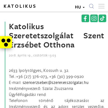
KATOLIKUS
HU
Katolikus
Szeretetszolgálat Szent
Erzsébet Otthona
2018. április 19., csütörtök 13:03
2633 Ipolytölgyes, Kossuth u. 32.
Tel.:+36 (27) 376-073, +36 (30) 399-0920
E-mail:
Intézményvezető: Szalai Zsuzsanna
Ügyfélfogadási rend:
Telefonon történő tájékoztatást az
Intézményvezető és az adott terület vezetője,