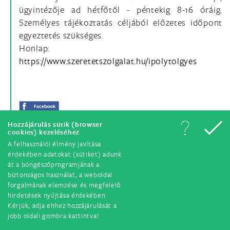
ügyintézője ad hétfőtől - péntekig 8-16 óráig.
Személyes tájékoztatás céljából előzetes időpont
egyeztetés szükséges.
Honlap:
https://www.szeretetszolgalat.hu/ipolytolgyes
Hozzájárulás sütik (browser
cookies) kezeléséhez
A felhasználói élmény javítása
érdekében adatokat (sütiket) adunk
át a böngészőprogramjának a
biztonságos használat, a weboldal
forgalmának elemzése és megfelelő
hirdetések nyújtása érdekében.
© Minden jog fenntartva. 2018.
Kérjük, adja ehhez hozzájárulását a
jobb oldali gombra kattintva!