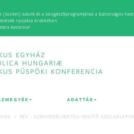
t (sütiket) adunk át a böngészőprogramjának a biztonságos haszn
detések nyújtása érdekében.
mbra kattintva!
ÁZMEGYÉK
ADATTÁR
NYEK
RÉV - SZENVEDÉLYBETEG-SEGÍTŐ SZOLGÁLATO