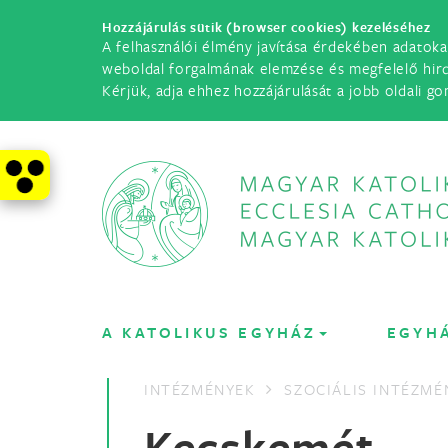
Hozzájárulás sütik (browser cookies) kezeléséhez
A felhasználói élmény javítása érdekében adatoka
weboldal forgalmának elemzése és megfelelő hir
Kérjük, adja ehhez hozzájárulását a jobb oldali go
A KATOLIKUS EGYHÁZ
EGYH
INTÉZMÉNYEK
SZOCIÁLIS INTÉZMÉ
Kecskemét