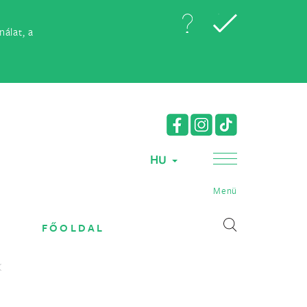
álat, a
HU
Menü
FŐOLDAL
K