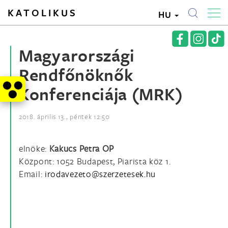
KATOLIKUS
HU
Magyarországi
Rendfőnöknők
Konferenciája (MRK)
2018. április 13., péntek 12:50
elnöke:
Kakucs Petra OP
Központ: 1052 Budapest, Piarista köz 1.
Email: