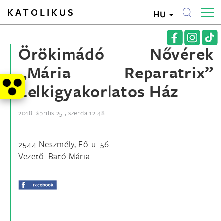
KATOLIKUS
HU
Örökimádó Nővérek
„Mária Reparatrix”
Lelkigyakorlatos Ház
2018. április 25., szerda 12:48
2544 Neszmély, Fő u. 56.
Vezető: Bató Mária