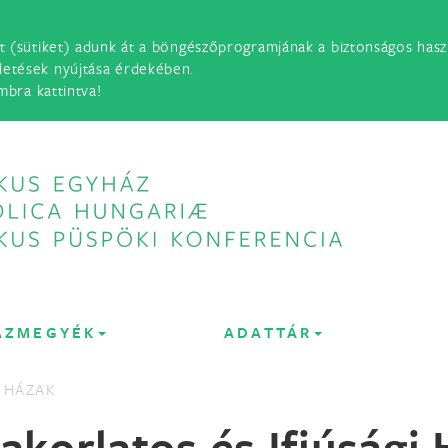
t (sütiket) adunk át a böngészőprogramjának a biztonságos haszn
detések nyújtása érdekében.
mbra kattintva!
ÁZMEGYÉK
ADATTÁR
 HÁZAK
yakorlatos és Ifjúsági