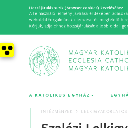
Hozzájárulás sütik (browser cookies) kezeléséhez
A felhasználói élmény javítása érdekében adatoka
weboldal forgalmának elemzése és megfelelő hir
Kérjük, adja ehhez hozzájárulását a jobb oldali go
A KATOLIKUS EGYHÁZ
EGYH
INTÉZMÉNYEK
LELKIGYAKORLATOS
Szalézi Lelkig