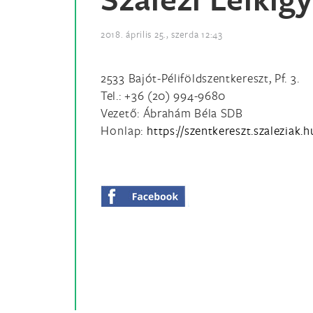
2018. április 25., szerda 12:43
2533 Bajót-Péliföldszentkereszt, Pf. 3.
Tel.: +36 (20) 994-9680
Vezető: Ábrahám Béla SDB
Honlap:
https://szentkereszt.szaleziak.h