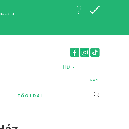
álat, a
HU
Menü
FŐOLDAL
 Ház