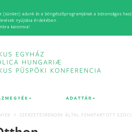
t (sütiket) adunk át a böngészőprogramjának a biztonságos haszn
detések nyújtása érdekében.
mbra kattintva!
ÁZMEGYÉK
ADATTÁR
NYEK
SZERZETESRENDEK ÁLTAL FENNTARTOTT SZOCI
Otthon