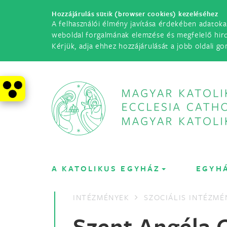
Hozzájárulás sütik (browser cookies) kezeléséhez
A felhasználói élmény javítása érdekében adatoka
weboldal forgalmának elemzése és megfelelő hir
Kérjük, adja ehhez hozzájárulását a jobb oldali go
A KATOLIKUS EGYHÁZ
EGYH
INTÉZMÉNYEK
SZOCIÁLIS INTÉZMÉ
Szent Angéla 