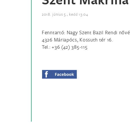
2018. június 5., kedd 13:04
Fenntartó: Nagy Szent Bazil Rendi nővé
4326 Máriapócs, Kossuth tér 16.
Tel.: +36 (42) 385-115