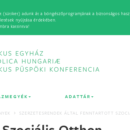
t (sütiket) adunk át a böngészőprogramjának a biztonságos haszn
detések nyújtása érdekében.
mbra kattintva!
ÁZMEGYÉK
ADATTÁR
NYEK
SZERZETESRENDEK ÁLTAL FENNTARTOTT SZOCI
 Szociális Otthon