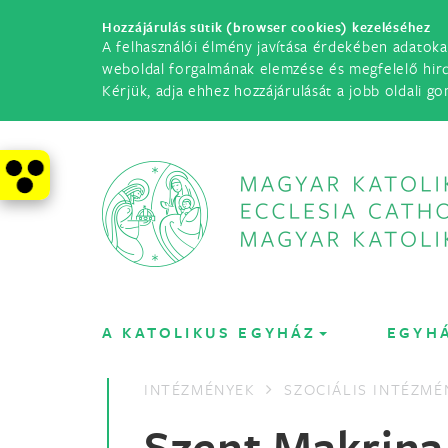
Hozzájárulás sütik (browser cookies) kezeléséhez
A felhasználói élmény javítása érdekében adatoka
weboldal forgalmának elemzése és megfelelő hir
Kérjük, adja ehhez hozzájárulását a jobb oldali go
A KATOLIKUS EGYHÁZ
EGYH
INTÉZMÉNYEK
SZOCIÁLIS INTÉZMÉ
Szent Makrina