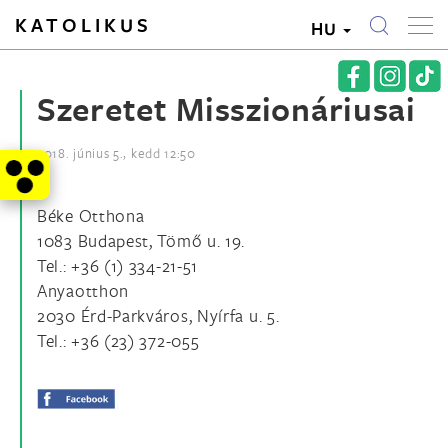
KATOLIKUS
HU
Szeretet Misszionáriusai
2018. június 5., kedd 12:50
Béke Otthona
1083 Budapest, Tömő u. 19.
Tel.: +36 (1) 334-21-51
Anyaotthon
2030 Érd-Parkváros, Nyírfa u. 5.
Tel.: +36 (23) 372-055