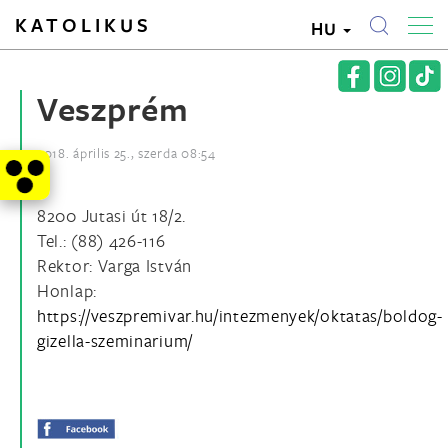
KATOLIKUS
HU
Veszprém
2018. április 25., szerda 08:54
8200 Jutasi út 18/2.
Tel.: (88) 426-116
Rektor: Varga István
Honlap:
https://veszpremivar.hu/intezmenyek/oktatas/boldog-
gizella-szeminarium/