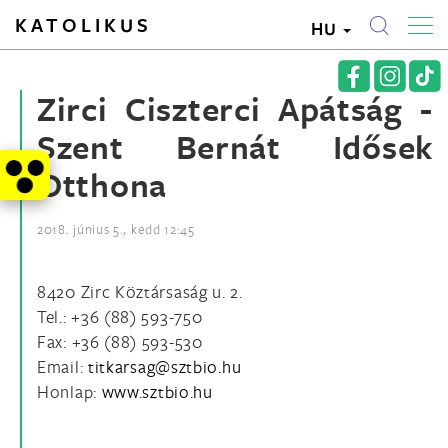
KATOLIKUS
HU
Zirci Ciszterci Apátság -
Szent Bernát Idősek
Otthona
2018. június 5., kedd 12:45
8420 Zirc Köztársaság u. 2.
Tel.: +36 (88) 593-750
Fax: +36 (88) 593-530
Email:
Honlap:
www.sztbio.hu