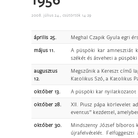
2008. július 24., csütörtök 14:29
április 25.
Meghal Czapik Gyula egri érs
május 11.
A püspöki kar amnesztiát ké
székét és átveheti a püspöki 
augusztus
Megszűnik a Kereszt című lap
12.
Katolikus Szó, a Katolikus 
október 13.
A püspöki kar nyilatkozatot 
október 28.
XII. Piusz pápa körlevelet 
eventus” kezdettel, amelyben
október 30.
Mindszenty József bíboros k
újrafelvételét. Felfüggesz