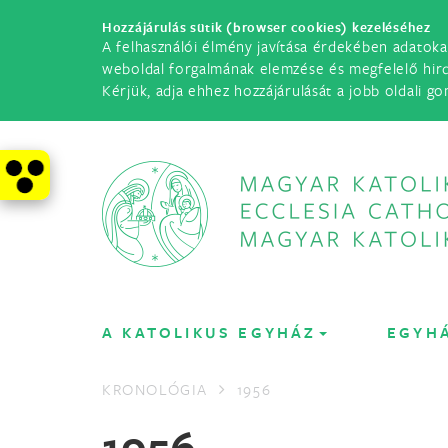
Hozzájárulás sütik (browser cookies) kezeléséhez
A felhasználói élmény javítása érdekében adatoka
weboldal forgalmának elemzése és megfelelő hir
Kérjük, adja ehhez hozzájárulását a jobb oldali go
A KATOLIKUS EGYHÁZ
EGYH
KRONOLÓGIA
1956
1956