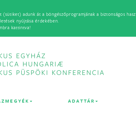
t (sütiket) adunk át a böngészőprogramjának a biztonságos haszn
detések nyújtása érdekében.
mbra kattintva!
ÁZMEGYÉK
ADATTÁR