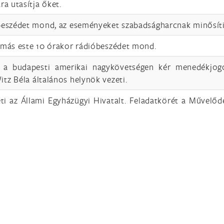
a utasítja őket.
beszédet mond, az eseményeket szabadságharcnak minősíti
ímás este 10 órakor rádióbeszédet mond.
 a budapesti amerikai nagykövetségen kér menedékjog
z Béla általános helynök vezeti.
ti az Állami Egyházügyi Hivatalt. Feladatkörét a Művelőd