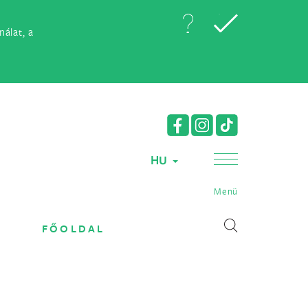
álat, a
HU
Menü
FŐOLDAL