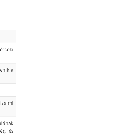
érseki
enik a
issimi
alának
ét, és