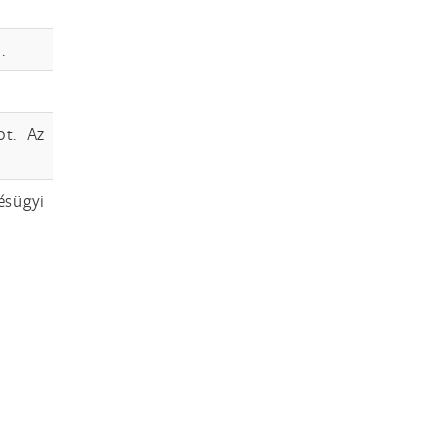
.
ot. Az
ésügyi