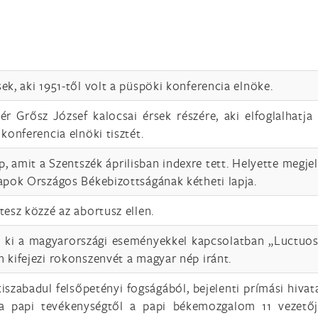
ek, aki 1951-től volt a püspöki konferencia elnöke.
r Grősz József kalocsai érsek részére, aki elfoglalhatja 
konferencia elnöki tisztét.
, amit a Szentszék áprilisban indexre tett. Helyette megjel
Papok Országos Békebizottságának kétheti lapja.
tesz közzé az abortusz ellen.
ad ki a magyarországi eseményekkel kapcsolatban „Luctuos
 kifejezi rokonszenvét a magyar nép iránt.
iszabadul felsőpetényi fogságából, bejelenti prímási hivat
ti a papi tevékenységtől a papi békemozgalom 11 vezetőj