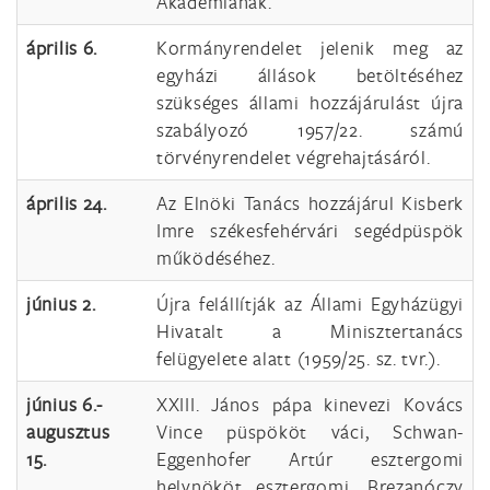
Akadémiának.
április 6.
Kormányrendelet jelenik meg az
egyházi állások betöltéséhez
szükséges állami hozzájárulást újra
szabályozó 1957/22. számú
törvényrendelet végrehajtásáról.
április 24.
Az Elnöki Tanács hozzájárul Kisberk
Imre székesfehérvári segédpüspök
működéséhez.
június 2.
Újra felállítják az Állami Egyházügyi
Hivatalt a Minisztertanács
felügyelete alatt (1959/25. sz. tvr.).
június 6.-
XXIII. János pápa kinevezi Kovács
augusztus
Vince püspököt váci, Schwan-
15.
Eggenhofer Artúr esztergomi
helynököt esztergomi, Brezanóczy