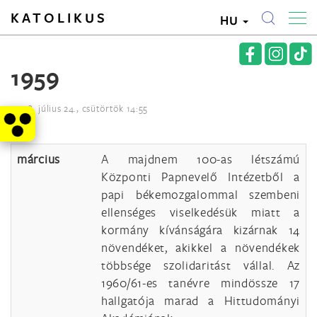
KATOLIKUS
HU
1959
2008. július 24., csütörtök 14:55
március
A majdnem 100-as létszámú
Központi Papnevelő Intézetből a
papi békemozgalommal szembeni
ellenséges viselkedésük miatt a
kormány kívánságára kizárnak 14
növendéket, akikkel a növendékek
többsége szolidaritást vállal. Az
1960/61-es tanévre mindössze 17
hallgatója marad a Hittudományi