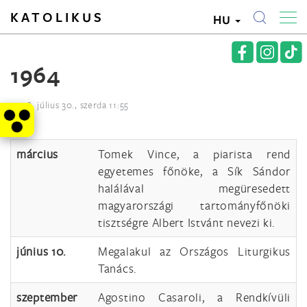
KATOLIKUS
HU
1964
2008. július 30., szerda 11:55
március
Tomek Vince, a piarista rend
egyetemes főnöke, a Sík Sándor
halálával megüresedett
magyarországi tartományfőnöki
tisztségre Albert Istvánt nevezi ki.
június 10.
Megalakul az Országos Liturgikus
Tanács.
szeptember
Agostino Casaroli, a Rendkívüli