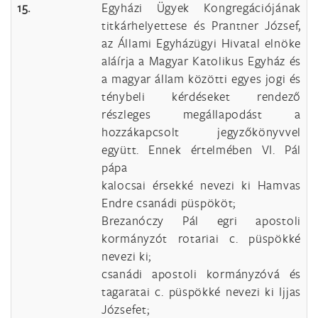
15.
Egyházi Ügyek Kongregációjának
titkárhelyettese és Prantner József,
az Állami Egyházügyi Hivatal elnöke
aláírja a Magyar Katolikus Egyház és
a magyar állam közötti egyes jogi és
ténybeli kérdéseket rendező
részleges megállapodást a
hozzákapcsolt jegyzőkönyvvel
együtt. Ennek értelmében VI. Pál
pápa
kalocsai érsekké nevezi ki Hamvas
Endre csanádi püspököt;
Brezanóczy Pál egri apostoli
kormányzót rotariai c. püspökké
nevezi ki;
csanádi apostoli kormányzóvá és
tagaratai c. püspökké nevezi ki Ijjas
Józsefet;