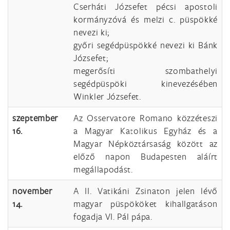
Cserháti Józsefet pécsi apostoli
kormányzóvá és melzi c. püspökké
nevezi ki;
győri segédpüspökké nevezi ki Bánk
Józsefet;
megerősíti szombathelyi
segédpüspöki kinevezésében
Winkler Józsefet.
szeptember
Az Osservatore Romano közzéteszi
16.
a Magyar Katolikus Egyház és a
Magyar Népköztársaság között az
előző napon Budapesten aláírt
megállapodást.
november
A II. Vatikáni Zsinaton jelen lévő
14.
magyar püspököket kihallgatáson
fogadja VI. Pál pápa.