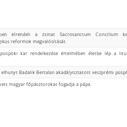
ben elrendeli a zsinat Sacrosanctum Concilium ke
rgikus reformok megvalósítását.
püspöki kar rendelkezése értelmében életbe lép a litu
elhunyt Badalik Bertalan akadályoztatott veszprémi püsp
t vett magyar főpásztorokat fogadja a pápa.