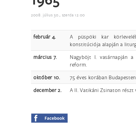
2008. július 30., szerda 12:00
február 4.
A püspöki kar körlevelé
konstitúciója alapján a litu
március 7.
Nagyböjt I. vasárnapján a 
reform.
október 10.
75 éves korában Budapesten 
december 2.
A II. Vatikáni Zsinaton rész