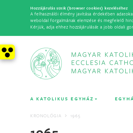
Hozzájárulás sütik (browser cookies) kezeléséhez
A felhasználói élmény javítása érdekében adatoka
weboldal forgalmának elemzése és megfelelő hir
Kérjük, adja ehhez hozzájárulását a jobb oldali go
A KATOLIKUS EGYHÁZ
EGYH
KRONOLÓGIA
1965
1965