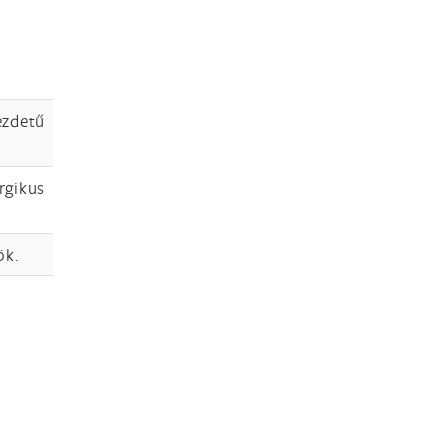
zdetű
rgikus
ök.