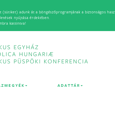
t (sütiket) adunk át a böngészőprogramjának a biztonságos haszn
detések nyújtása érdekében.
mbra kattintva!
ÁZMEGYÉK
ADATTÁR