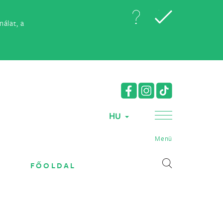
álat, a
HU
Menü
FŐOLDAL