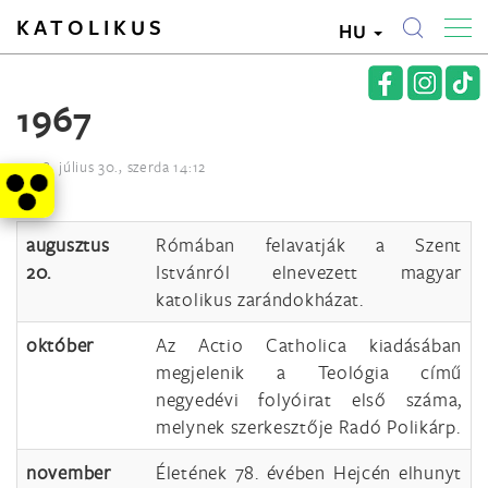
KATOLIKUS
HU
1967
2008. július 30., szerda 14:12
augusztus
Rómában felavatják a Szent
20.
Istvánról elnevezett magyar
katolikus zarándokházat.
október
Az Actio Catholica kiadásában
megjelenik a Teológia című
negyedévi folyóirat első száma,
melynek szerkesztője Radó Polikárp.
november
Életének 78. évében Hejcén elhunyt