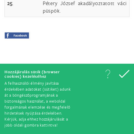
25
.
Pétery József akadályoztatott váci
püspök.
Hozzájárulás sütik (browser
cookies) kezeléséhez
A felhasználói élmény javítása
© Minden jog fenntartva. 2018.
érdekében adatokat (sütiket) adunk
át a böngészőprogramjának a
biztonságos használat, a weboldal
forgalmának elemzése és megfelelő
hirdetések nyújtása érdekében.
Kérjük, adja ehhez hozzájárulását a
jobb oldali gombra kattintva!