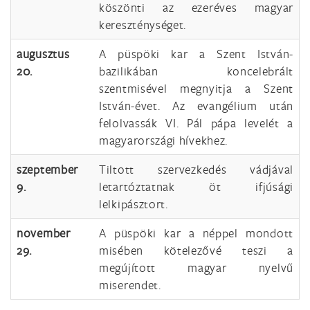
köszönti az ezeréves magyar
kereszténységet.
augusztus
A püspöki kar a Szent István-
20.
bazilikában koncelebrált
szentmisével megnyitja a Szent
István-évet. Az evangélium után
felolvassák VI. Pál pápa levelét a
magyarországi hívekhez.
szeptember
Tiltott szervezkedés vádjával
9.
letartóztatnak öt ifjúsági
lelkipásztort.
november
A püspöki kar a néppel mondott
29.
misében kötelezővé teszi a
megújított magyar nyelvű
miserendet.