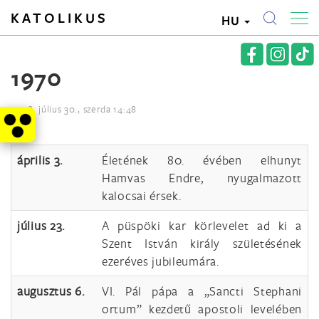
KATOLIKUS
HU
1970
2008. július 30., szerda 14:48
április 3.
Életének 80. évében elhunyt
Hamvas Endre, nyugalmazott
kalocsai érsek.
július 23.
A püspöki kar körlevelet ad ki a
Szent István király születésének
ezeréves jubileumára.
augusztus 6.
VI. Pál pápa a „Sancti Stephani
ortum” kezdetű apostoli levelében