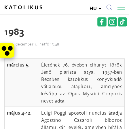
KATOLIKUS
HU
1983
2008. december 1., hétfő 15:48
március 5.
Életének 76. évében elhunyt Török
Jenő piarista atya. 1957-ben
Bécsben katolikus könyvkiadó
vállalatot alapított, amelynek
később az Opus Mystici Corporis
nevet adta.
május 4-12.
Luigi Poggi apostoli nuncius átadja
Agostino Casaroli bíboros
államtitkár levelét, amelyben bírálja