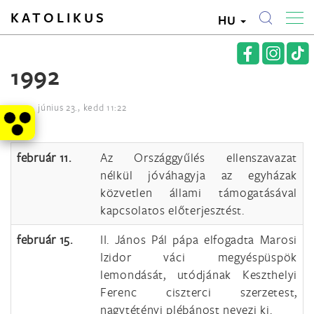
KATOLIKUS
HU
1992
2009. június 23., kedd 11:22
február 11.
Az Országgyűlés ellenszavazat
nélkül jóváhagyja az egyházak
közvetlen állami támogatásával
kapcsolatos előterjesztést.
február 15.
II. János Pál pápa elfogadta Marosi
Izidor váci megyéspüspök
lemondását, utódjának Keszthelyi
Ferenc ciszterci szerzetest,
nagytétényi plébánost nevezi ki.