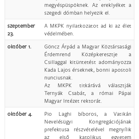
megyéspüspöknek. Az ereklyéket a
szegedi dómban helyezik el.
szeptember
A MKPK nyilatkozatot ad ki az élet
23.
védelmében.
október 1.
Göncz Árpád a Magyar Köztársasági
Érdemrend Középkeresztje a
Csillaggal kitüntetést adományozza
Kada Lajos érseknek, bonni apostoli
nunciusnak.
Az MKPK titkárává választják
Ternyák Csabát, a római Pápai
Magyar Intézet rektorát.
október 4.
Pio Laghi bíboros, a Vatikán
Nevelésügyi Kongregációjának
prefektusa részvételével megnyílik
az első katolikus egyetem