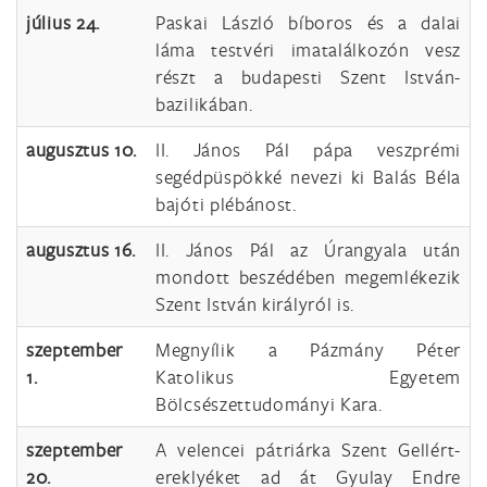
július 24.
Paskai László bíboros és a dalai
láma testvéri imatalálkozón vesz
részt a budapesti Szent István-
bazilikában.
augusztus 10.
II. János Pál pápa veszprémi
segédpüspökké nevezi ki Balás Béla
bajóti plébánost.
augusztus 16.
II. János Pál az Úrangyala után
mondott beszédében megemlékezik
Szent István királyról is.
szeptember
Megnyílik a Pázmány Péter
1.
Katolikus Egyetem
Bölcsészettudományi Kara.
szeptember
A velencei pátriárka Szent Gellért-
20.
ereklyéket ad át Gyulay Endre