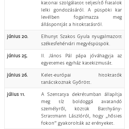
katonai szolgálatot teljesítő fiatalok
lelki gondozásáról. A püspöki kar
levélben fogalmazza meg
álláspontját a hitoktatásról.
június 20.
Elhunyt Szakos Gyula nyugalmazott
székesfehérvári megyéspüspök.
június 25.
II. János Pál pápa jóváhagyja az
egyetemes egyház katekizmusát.
június 26.
Kelet-európai hitoktatók
tanácskoznak Győrött.
július 11.
A Szentatya dekrétumban állapítja
meg tíz boldoggá avatandó
személyről, köztük Batthyány-
Strattmann Lászlóról, hogy „hősies
fokon” gyakorolták az erényeket.