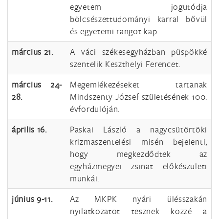
egyetem jogutódja
bölcsészettudományi karral bővül
és egyetemi rangot kap.
március 21.
A váci székesegyházban püspökké
szentelik Keszthelyi Ferencet.
március 24-
Megemlékezéseket tartanak
28.
Mindszenty József születésének 100.
évfordulóján.
április 16.
Paskai László a nagycsütörtöki
krizmaszentelési misén bejelenti,
hogy megkezdődtek az
egyházmegyei zsinat előkészületi
munkái.
június 9-11.
Az MKPK nyári ülésszakán
nyilatkozatot tesznek közzé a