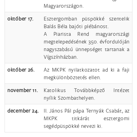
Magyarországon.
október 17.
Esztergomban püspökké szentelik
Balás Béla bajóti plébánost.
A Piarista Rend magyarországi
megtelepedésének 350. évfordulóján
nagyszabású ünnepséget tartanak a
Vígszínházban.
október 26.
Az MKPK nyilatkozatot ad ki a faji
megkülönböztetés ellen.
november 11.
Katolikus Továbbképző Intézet
nyílik Szombathelyen.
december 24.
II. János Pál pápa Ternyák Csabát, az
MKPK titkárát esztergomi
segédpüspökké nevezi ki.