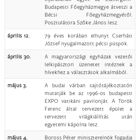
Budapesti Főegyházmegye átveszi a
Bécsi Főegyházmegyétől.
Posztulátora Szőke János lesz.
április 12.
79 éves korában elhunyt Cserháti
József nyugalmazott pécsi püspök.
április 30.
A magyarországi egyházak vezetői
lelkipásztori üzenetet intéznek a
hívekhez a választások alkalmából.
május 3.
A budai várban sajtótájékoztatón
mutatják be az 1996-os budapesti
EXPO vatikáni pavilonját. A Török
Ferenc által tervezett épület a
tervezett világkiállítás után
egyetemi kápolna lesz.
május 4.
Boross Péter miniszterelnök fogadja