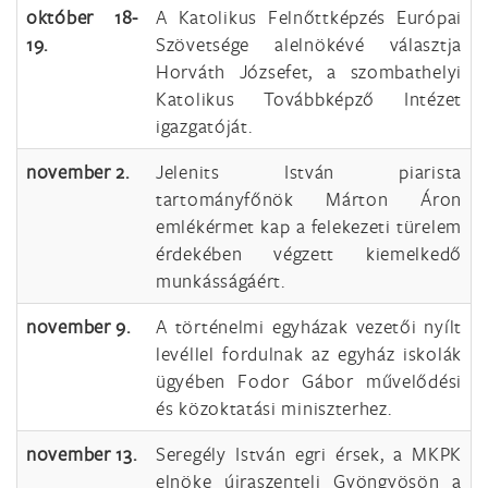
október 18-
A Katolikus Felnőttképzés Európai
19.
Szövetsége alelnökévé választja
Horváth Józsefet, a szombathelyi
Katolikus Továbbképző Intézet
igazgatóját.
november 2.
Jelenits István piarista
tartományfőnök Márton Áron
emlékérmet kap a felekezeti türelem
érdekében végzett kiemelkedő
munkásságáért.
november 9.
A történelmi egyházak vezetői nyílt
levéllel fordulnak az egyház iskolák
ügyében Fodor Gábor művelődési
és közoktatási miniszterhez.
november 13.
Seregély István egri érsek, a MKPK
elnöke újraszenteli Gyöngyösön a