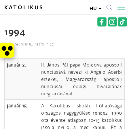
KATOLIKUS
HU
1994
2016. február 8., hétfő 15:27
január 2.
II. János Pál pápa Moldova apostoli
nunciusává nevezi ki Angelo Acerbi
érseket, Magyarország apostoli
nunciusát eddigi hivatalának
megtartásával.
január 15.
A Katolikus Iskolák Főhatósága
országos nagygyűlést rendez. 1990
óta évente átlagban 10-15 katolikus
iskola nyitotta meg kapuit. Ez a