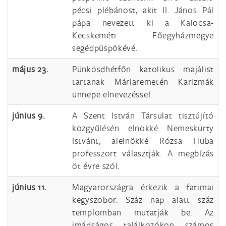
pécsi plébánost, akit II. János Pál
pápa nevezett ki a Kalocsa-
Kecskeméti Főegyházmegye
segédpüspökévé.
május 23.
Pünkösdhétfőn katolikus majálist
tartanak Máriaremetén Karizmák
ünnepe elnevezéssel.
június 9.
A Szent István Társulat tisztújító
közgyűlésén elnökké Nemeskürty
Istvánt, alelnökké Rózsa Huba
professzort választják. A megbízás
öt évre szól.
június 11.
Magyarországra érkezik a fatimai
kegyszobor. Száz nap alatt száz
templomban mutatják be. Az
imádságos találkozókon számos