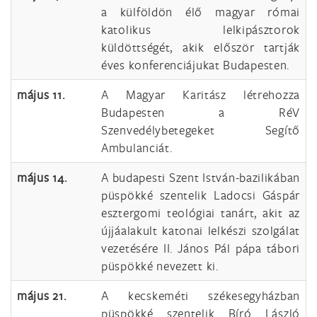
a külföldön élő magyar római
katolikus lelkipásztorok
küldöttségét, akik először tartják
éves konferenciájukat Budapesten.
május 11.
A Magyar Karitász létrehozza
Budapesten a RéV
Szenvedélybetegeket Segítő
Ambulanciát.
május 14.
A budapesti Szent István-bazilikában
püspökké szentelik Ladocsi Gáspár
esztergomi teológiai tanárt, akit az
újjáalakult katonai lelkészi szolgálat
vezetésére II. János Pál pápa tábori
püspökké nevezett ki.
május 21.
A kecskeméti székesegyházban
püspökké szentelik Bíró László