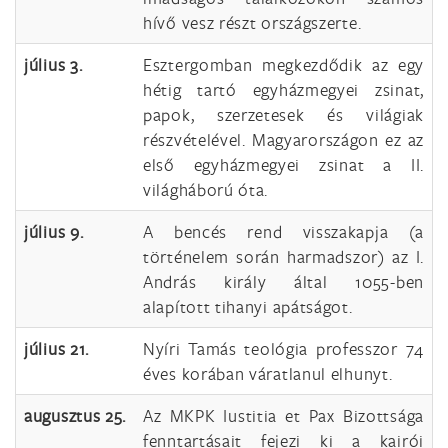
hívő vesz részt országszerte.
július 3.
Esztergomban megkezdődik az egy
hétig tartó egyházmegyei zsinat,
papok, szerzetesek és világiak
részvételével. Magyarországon ez az
első egyházmegyei zsinat a II.
világháború óta.
július 9.
A bencés rend visszakapja (a
történelem során harmadszor) az I.
András király által 1055-ben
alapított tihanyi apátságot.
július 21.
Nyíri Tamás teológia professzor 74
éves korában váratlanul elhunyt.
augusztus 25.
Az MKPK Iustitia et Pax Bizottsága
fenntartásait fejezi ki a kairói