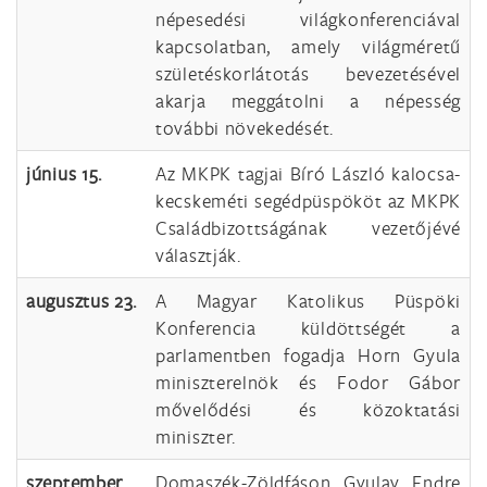
népesedési világkonferenciával
kapcsolatban, amely világméretű
születéskorlátotás bevezetésével
akarja meggátolni a népesség
további növekedését.
június 15.
Az MKPK tagjai Bíró László kalocsa-
kecskeméti segédpüspököt az MKPK
Családbizottságának vezetőjévé
választják.
augusztus 23.
A Magyar Katolikus Püspöki
Konferencia küldöttségét a
parlamentben fogadja Horn Gyula
miniszterelnök és Fodor Gábor
mővelődési és közoktatási
miniszter.
szeptember
Domaszék-Zöldfáson Gyulay Endre