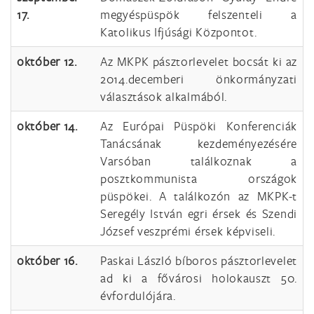
17.
megyéspüspök felszenteli a
Katolikus Ifjúsági Központot.
október 12.
Az MKPK pásztorlevelet bocsát ki az
2014.decemberi önkormányzati
választások alkalmából.
október 14.
Az Európai Püspöki Konferenciák
Tanácsának kezdeményezésére
Varsóban találkoznak a
posztkommunista országok
püspökei. A találkozón az MKPK-t
Seregély István egri érsek és Szendi
József veszprémi érsek képviseli.
október 16.
Paskai László bíboros pásztorlevelet
ad ki a fővárosi holokauszt 50.
évfordulójára.