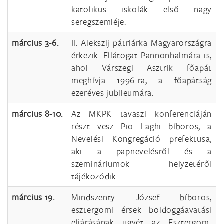
katolikus iskolák első nagy
seregszemléje.
március 3-6.
II. Alekszij pátriárka Magyarországra
érkezik. Ellátogat Pannonhalmára is,
ahol Várszegi Asztrik főapát
meghívja 1996-ra, a főapátság
ezeréves jubileumára.
március 8-10.
Az MKPK tavaszi konferenciáján
részt vesz Pio Laghi bíboros, a
Nevelési Kongregáció prefektusa,
aki a papnevelésről és a
szemináriumok helyzetéről
tájékozódik.
március 19.
Mindszenty József bíboros,
esztergomi érsek boldoggáavatási
eljárásának ügyét az Esztergom-