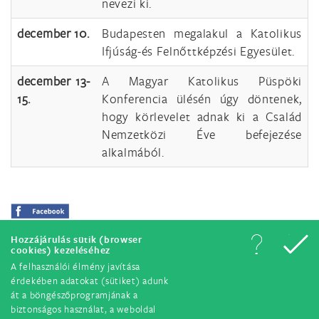
nevezi ki.
december 10.
Budapesten megalakul a Katolikus
Ifjúság-és Felnőttképzési Egyesület.
december 13-
A Magyar Katolikus Püspöki
15.
Konferencia ülésén úgy döntenek,
hogy körlevelet adnak ki a Család
Nemzetközi Éve befejezése
alkalmából.
Hozzájárulás sütik (browser
cookies) kezeléséhez
A felhasználói élmény javítása
érdekében adatokat (sütiket) adunk
át a böngészőprogramjának a
biztonságos használat, a weboldal