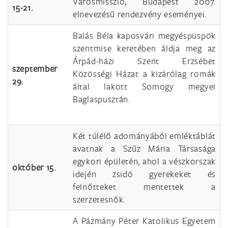
Városmisszió, Budapest 2007.
15-21.
elnevezésű rendezvény eseményei.
Balás Béla kaposvári megyéspüspök
szentmise keretében áldja meg az
Árpád-házi Szent Erzsébet
szeptember
Közösségi Házat a kizárólag romák
29.
által lakott Somogy megyei
Baglaspusztán.
Két túlélő adományából emléktáblát
avatnak a Szűz Mária Társasága
egykori épületén, ahol a vészkorszak
október 15.
idején zsidó gyerekeket és
felnőtteket mentettek a
szerzetesnők.
A Pázmány Péter Katolikus Egyetem