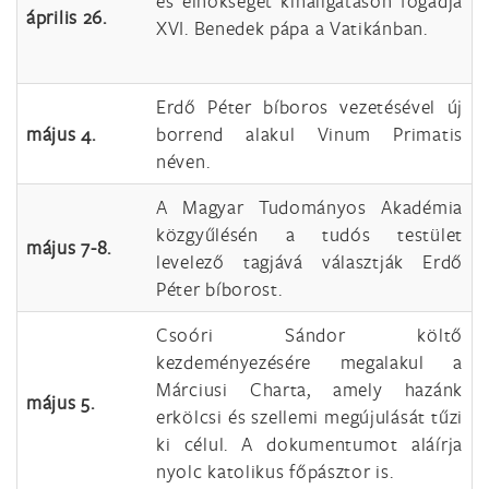
és elnökségét kihallgatáson fogadja
április 26.
XVI. Benedek pápa a Vatikánban.
Erdő Péter bíboros vezetésével új
május 4.
borrend alakul Vinum Primatis
néven.
A Magyar Tudományos Akadémia
közgyűlésén a tudós testület
május 7-8.
levelező tagjává választják Erdő
Péter bíborost.
Csoóri Sándor költő
kezdeményezésére megalakul a
Márciusi Charta, amely hazánk
május 5.
erkölcsi és szellemi megújulását tűzi
ki célul. A dokumentumot aláírja
nyolc katolikus főpásztor is.