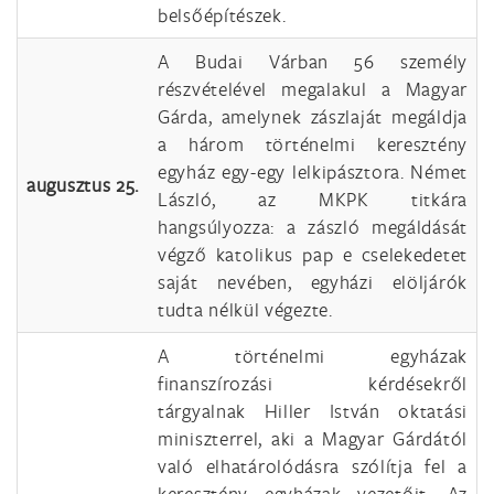
belsőépítészek.
A Budai Várban 56 személy
részvételével megalakul a Magyar
Gárda, amelynek zászlaját megáldja
a három történelmi keresztény
egyház egy-egy lelkipásztora. Német
augusztus 25.
László, az MKPK titkára
hangsúlyozza: a zászló megáldását
végző katolikus pap e cselekedetet
saját nevében, egyházi elöljárók
tudta nélkül végezte.
A történelmi egyházak
finanszírozási kérdésekről
tárgyalnak Hiller István oktatási
miniszterrel, aki a Magyar Gárdától
való elhatárolódásra szólítja fel a
keresztény egyházak vezetőit. Az