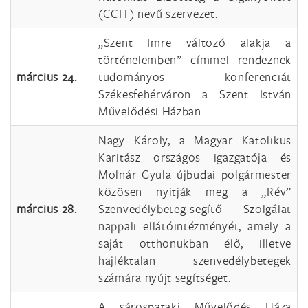
(CCIT) nevű szervezet.
„Szent Imre változó alakja a
történelemben” címmel rendeznek
március 24.
tudományos konferenciát
Székesfehérváron a Szent István
Művelődési Házban.
Nagy Károly, a Magyar Katolikus
Karitász országos igazgatója és
Molnár Gyula újbudai polgármester
közösen nyitják meg a „Rév”
március 28.
Szenvedélybeteg-segítő Szolgálat
nappali ellátóintézményét, amely a
saját otthonukban élő, illetve
hajléktalan szenvedélybetegek
számára nyújt segítséget.
A sárospataki Művelődés Háza