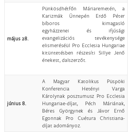
Pünkösdhétfőn Máriaremetén, a
Karizmák Ünnepén Erdő Péter
bíboros kimagasló
egyházzenei és ifjúsági
evangelizációs tevékenysége
május 28.
elismeréséül Pro Ecclesia Hungariae
kitüntetésben részesíti Sillye Jenő
énekest, dalszerzőt.
A Magyar Katolikus Püspöki
Konferencia Hetényi Varga
Károlynak posztumusz Pro Ecclesia
június 8.
Hungariae-díjat, Péch Máriának,
Béres Györgynek és Jávor Ernő
Egonnak Pro Cuétura Christiana-
díjat adományoz.