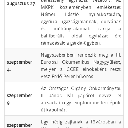
augusztus 27.
MKPK közleményben emlékeztet
Német László nyilatkozatára,
egyúttal igazságtalannak, durvának
és méltánytalannak tartja a
balliberális oldal egyházat ért
támadásait a gárda-ügyben.
Nagyszebenben rendezik meg a III.
szeptember
Európai Ökumenikus Nagygyűlést,
4.
melyen a CCEE elnökeként részt
vesz Erdő Péter bíboros.
Az Országos Cigány Önkormányzat
szeptember
II. János Pál pápáról nevezi el
9.
a csatkai kegytemplom mellett épült
új kápolnát.
Egy hétig zajlanak a fővárosban a
szeptember