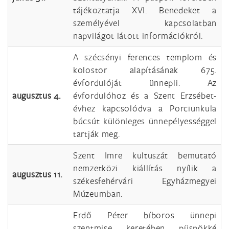
tájékoztatja XVI. Benedeket a
személyével kapcsolatban
napvilágot látott információkról.
A szécsényi ferences templom és
kolostor alapításának 675.
évfordulóját ünnepli. Az
augusztus 4.
évfordulóhoz és a Szent Erzsébet-
évhez kapcsolódva a Porciunkula
búcsút különleges ünnepélyességgel
tartják meg.
Szent Imre kultuszát bemutató
nemzetközi kiállítás nyílik a
augusztus 11.
székesfehérvári Egyházmegyei
Múzeumban.
Erdő Péter bíboros ünnepi
szentmise keretében püspökké