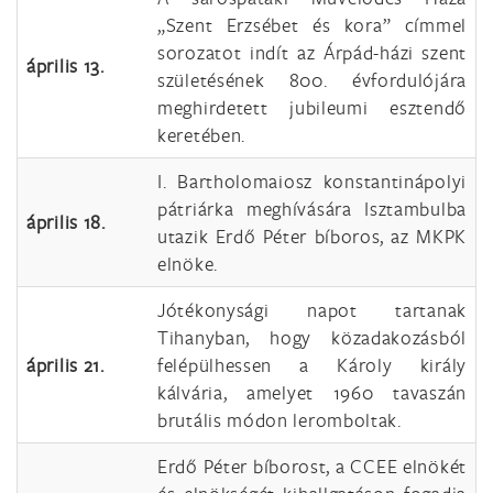
„Szent Erzsébet és kora” címmel
sorozatot indít az Árpád-házi szent
április 13.
születésének 800. évfordulójára
meghirdetett jubileumi esztendő
keretében.
I. Bartholomaiosz konstantinápolyi
pátriárka meghívására Isztambulba
április 18.
utazik Erdő Péter bíboros, az MKPK
elnöke.
Jótékonysági napot tartanak
Tihanyban, hogy közadakozásból
április 21.
felépülhessen a Károly király
kálvária, amelyet 1960 tavaszán
brutális módon leromboltak.
Erdő Péter bíborost, a CCEE elnökét