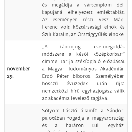
és megáldja a vártemplom déli
kapujánál elhelyezett emléktáblát.
Az eseményen részt vesz Mádl
Ferenc volt köztársasági elnök és
Szili Katalin, az Országgyűlés elnöke.
„A kánonjogi esetmegoldás
módszere a késői középkorban”
címmel tartja székfoglaló előadását
november
a Magyar Tudományos Akadémián
29.
Erdő Péter bíboros. Személyében
hosszú évtizedek után újra
nemzetközi hírű egyházjogász válik
az akadémia levelező tagjává.
Sólyom László államfő a Sándor-
palotában fogadja a magyarországi
és a határon túli egyházi