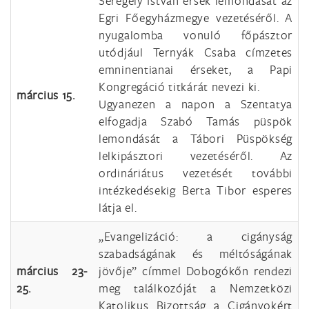
Seregély István érsek lemondását az
Egri Főegyházmegye vezetéséről. A
nyugalomba vonuló főpásztor
utódjául Ternyák Csaba címzetes
emninentianai érseket, a Papi
Kongregáció titkárát nevezi ki.
március 15.
Ugyanezen a napon a Szentatya
elfogadja Szabó Tamás püspök
lemondását a Tábori Püspökség
lelkipásztori vezetéséről. Az
ordináriátus vezetését további
intézkedésekig Berta Tibor esperes
látja el.
„Evangelizáció: a cigányság
szabadságának és méltóságának
március 23-
jövője” címmel Dobogókőn rendezi
25.
meg találkozóját a Nemzetközi
Katolikus Bizottság a Cigányokért