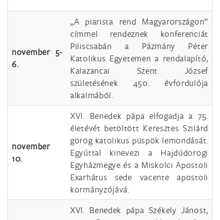
„A piarista rend Magyarországon”
címmel rendeznek konferenciát
Piliscsabán a Pázmány Péter
november 5-
Katolikus Egyetemen a rendalapító,
6.
Kalazancai Szent József
születésének 450. évfordulója
alkalmából.
XVI. Benedek pápa elfogadja a 75.
életévét betöltött Keresztes Szilárd
görög katolikus püspök lemondását.
november
Egyúttal kinevezi a Hajdúdorogi
10.
Egyházmegye és a Miskolci Apostoli
Exarhátus sede vacente apostoli
kormányzójává.
XVI. Benedek pápa Székely Jánost,