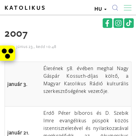
KATOLIKUS
HU
2007
2009. június 23., kedd 10:48
Életének 58. évében meghal Nagy
Gáspár Kossuth-díjas költő, a
Magyar Katolikus Rádió kulturális
január 3.
szerkesztőségének vezetője.
Erdő Péter bíboros és D. Szebik
Imre evangélikus püspök közös
istentiszteletével és nyilatkozatával
január 21.
megkezdődik az ökumenikus