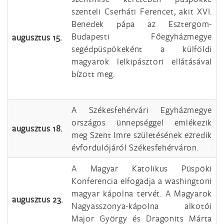
szenteli Cserháti Ferencet, akit XVI.
Benedek pápa az Esztergom-
Budapesti Főegyházmegye
augusztus 15.
segédpüspökeként a külföldi
magyarok lelkipásztori ellátásával
bízott meg.
A Székesfehérvári Egyházmegye
országos ünnepséggel emlékezik
augusztus 18.
meg Szent Imre születésének ezredik
évfordulójáról Székesfehérváron.
A Magyar Katolikus Püspöki
Konferencia elfogadja a washingtoni
magyar kápolna tervét. A Magyarok
augusztus 23.
Nagyasszonya-kápolna alkotói
Major György és Dragonits Márta