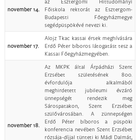
az Esztergomi Hittudományi
november 14.
Főiskola rektorát az Esztergom-
Budapesti Főegyházmegye
segédpüspökévé nevezi ki.
Alojz Tkac kassai érsek meghívására
november 17.
Erdő Péter bíboros látogatást tesz a
Kassai Főegyházmegyében.
Az MKPK által Árpádházi Szent
Erzsébet születésének 800.
évfordulója alkalmából
meghirdetett jubileumi évzáró
ünnepségét rendezik meg
Sárospatakon, Szent Erzsébet
szülővárosában. A zünnepségen
Erdő Péter bíboros a püspöki
november 18.
konferencia nevében Szent Erzsébet
rózsája-díjjal tünteti ki Mádl Dalmát,