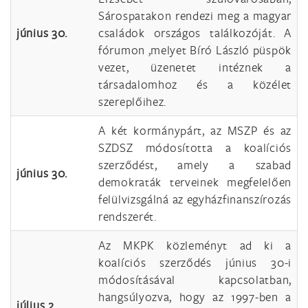
Sárospatakon rendezi meg a magyar
június 30.
családok országos találkozóját. A
fórumon ,melyet Bíró László püspök
vezet, üzenetet intéznek a
társadalomhoz és a közélet
szereplőihez.
A két kormánypárt, az MSZP és az
SZDSZ módosította a koalíciós
szerződést, amely a szabad
június 30.
demokraták terveinek megfelelően
felülvizsgálná az egyházfinanszírozás
rendszerét.
Az MKPK közleményt ad ki a
koalíciós szerződés június 30-i
módosításával kapcsolatban,
hangsúlyozva, hogy az 1997-ben a
július 2.