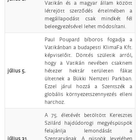
Vatikán és a magyar állam között
létrejött szerződés értelmében a
megállapodást csak mindkét fél
beleegyezésével lehet módosítani.
Paul Poupard bíboros fogadja a
Vatikánban a budapesti KlimaFa Kft.
képviselőit. Döntés születik arról,
hogy a Vatikán nevében csaknem
július 5.
hétezer hektár területen fákat
ültetnek a Bükki Nemzeti Parkban.
Ezzel járul hozzá a Szentszék a
globális környezetszennyezés elleni
harchoz.
A 75. életévét betöltött Keresztes
Szilárd hajdúdorogi megyéspüspök
felajánlja lemondását a
július 31.
Szentatyának. A püspök levelében