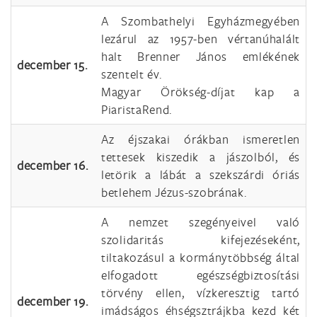
A Szombathelyi Egyházmegyében
lezárul az 1957-ben vértanúhalált
halt Brenner János emlékének
december 15.
szentelt év.
Magyar Örökség-díjat kap a
PiaristaRend.
Az éjszakai órákban ismeretlen
tettesek kiszedik a jászolból, és
december 16.
letörik a lábát a szekszárdi óriás
betlehem Jézus-szobrának.
A nemzet szegényeivel való
szolidaritás kifejezéseként,
tiltakozásul a kormánytöbbség által
elfogadott egészségbiztosítási
törvény ellen, vízkeresztig tartó
december 19.
imádságos éhségsztrájkba kezd két