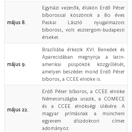
Egyházi vezetők, élükön Erdő Péter
bíborossal köszöntik a 80 éves
május 8.
Paskai László nyugalmazott
bíborost, volt esztergom-budapesti
érseket.
Brazíliába érkezik XVI. Benedek és
Aparecidában megnyitja a latin-
május 9.
amerikai püspökök közgyűlését,
amelyen beszédet mond Erdő Péter
bíboros, a CCEE elnöke is.
Erdő Péter bíboros, a CCEE elnöke
Németországba utazik, a COMECE
és a CCEE elnökségi ülésére. A
május 22.
magyar prímásnak a müncheni
egyetem díszdoktori címet
adományoz.