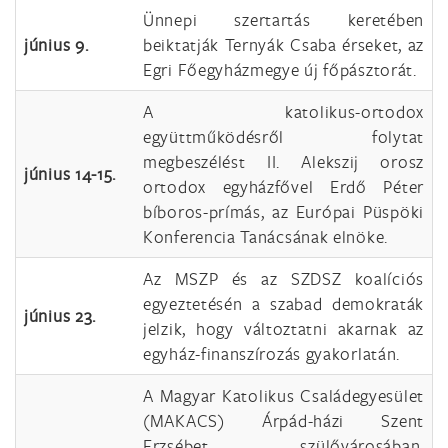
Ünnepi szertartás keretében
június 9.
beiktatják Ternyák Csaba érseket, az
Egri Főegyházmegye új főpásztorát.
A katolikus-ortodox
együttműködésről folytat
megbeszélést II. Alekszij orosz
június 14-15.
ortodox egyházfővel Erdő Péter
bíboros-prímás, az Európai Püspöki
Konferencia Tanácsának elnöke.
Az MSZP és az SZDSZ koalíciós
egyeztetésén a szabad demokraták
június 23.
jelzik, hogy változtatni akarnak az
egyház-finanszírozás gyakorlatán.
A Magyar Katolikus Családegyesület
(MAKACS) Árpád-házi Szent
Erzsébet szülővárosában,