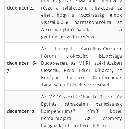
méltóságokat. A Mazsihisz nem vesz
december 4.
részt a találkozón, tiltakozva az
ellen, hogy a köztársasági elnök
visszaküldte normakontrollra az
Alkotmánybíróságnak a
gyűlöletbeszéd-törvényt.
Az Európai Katolikus-Ortodox
Fórum előkészítő bizottsága
december 6-
Budapesten, az MKPK székházában
7.
ülésezik, Erdő Péter bíboros, az
Európai Püspöki Konferenciák
Tanácsa elnökének vezetésével.
Az MKPK székházában kerül sor „Az
Egyház társadalmi tanításának
december 12.
kompendiuma” című kötet
bemutatójára. Az esemény
házigazdája Erdő Péter bíboros.