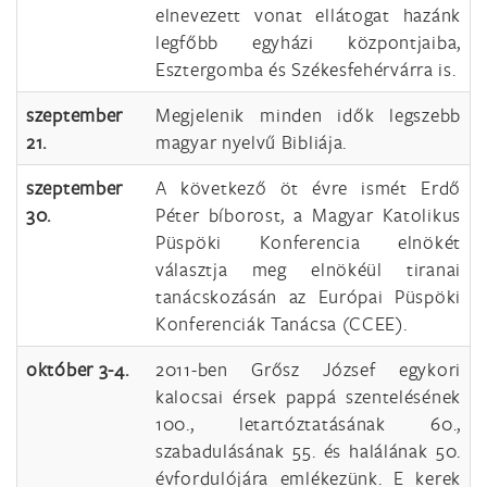
elnevezett vonat ellátogat hazánk
legfőbb egyházi központjaiba,
Esztergomba és Székesfehérvárra is.
szeptember
Megjelenik minden idők legszebb
21.
magyar nyelvű Bibliája.
szeptember
A következő öt évre ismét Erdő
30.
Péter bíborost, a Magyar Katolikus
Püspöki Konferencia elnökét
választja meg elnökéül tiranai
tanácskozásán az Európai Püspöki
Konferenciák Tanácsa (CCEE).
október 3-4.
2011-ben Grősz József egykori
kalocsai érsek pappá szentelésének
100., letartóztatásának 60.,
szabadulásának 55. és halálának 50.
évfordulójára emlékezünk. E kerek