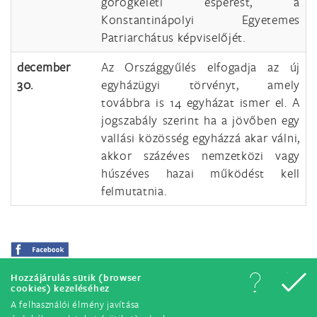
görögkeleti esperest, a
Konstantinápolyi Egyetemes
Patriarchátus képviselőjét.
december
Az Országgyűlés elfogadja az új
30.
egyházügyi törvényt, amely
továbbra is 14 egyházat ismer el. A
jogszabály szerint ha a jövőben egy
vallási közösség egyházzá akar válni,
akkor százéves nemzetközi vagy
húszéves hazai működést kell
felmutatnia.
Hozzájárulás sütik (browser
cookies) kezeléséhez
A felhasználói élmény javítása