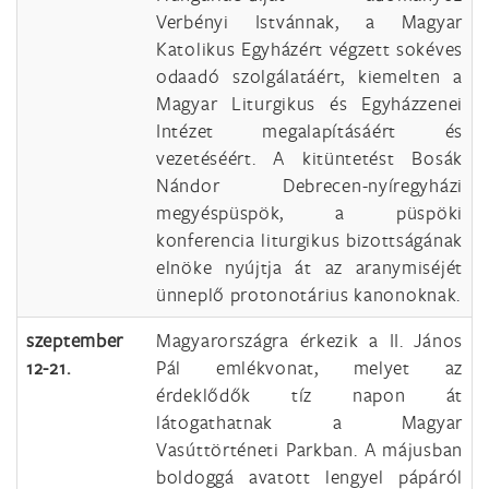
Verbényi Istvánnak, a Magyar
Katolikus Egyházért végzett sokéves
odaadó szolgálatáért, kiemelten a
Magyar Liturgikus és Egyházzenei
Intézet megalapításáért és
vezetéséért. A kitüntetést Bosák
Nándor Debrecen-nyíregyházi
megyéspüspök, a püspöki
konferencia liturgikus bizottságának
elnöke nyújtja át az aranymiséjét
ünneplő protonotárius kanonoknak.
szeptember
Magyarországra érkezik a II. János
12-21.
Pál emlékvonat, melyet az
érdeklődők tíz napon át
látogathatnak a Magyar
Vasúttörténeti Parkban. A májusban
boldoggá avatott lengyel pápáról