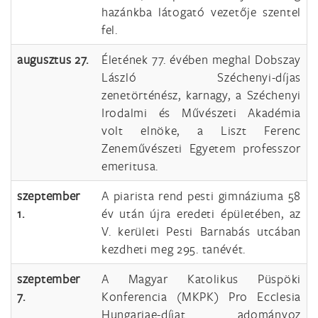
hazánkba látogató vezetője szentel
fel.
augusztus 27.
Életének 77. évében meghal Dobszay
László Széchenyi-díjas
zenetörténész, karnagy, a Széchenyi
Irodalmi és Művészeti Akadémia
volt elnöke, a Liszt Ferenc
Zeneművészeti Egyetem professzor
emeritusa.
szeptember
A piarista rend pesti gimnáziuma 58
1.
év után újra eredeti épületében, az
V. kerületi Pesti Barnabás utcában
kezdheti meg 295. tanévét.
szeptember
A Magyar Katolikus Püspöki
7.
Konferencia (MKPK) Pro Ecclesia
Hungariae-díjat adományoz