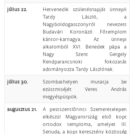
július 22.
Hetvenedik születésnapját ünnepli
Tardy László, a
Nagyboldogasszonyról nevezett
Budavári Koronázó Főtemplom
kántor-karnagya. Az ünnepi
alkalomból XVI. Benedek pápa a
Nagy Szent Gergely
Rendparancsnoki fokozatát
adományozza Tardy Lászlónak.
július 30.
Szombathelyen mutatja be
ezüstmiséjét Veres András
megyéspüspök.
augusztus 21.
A pestszentlőrinci Szemeretelepen
elkészül Magyarország első kopt
ortodox temploma, amelyet III.
Senuda, a kopt keresztény közösség