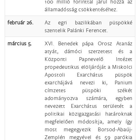
100 millió forinttal járul hozzá az
államadósság csökkentéséhez.
február 26.
Az egri bazilikában püspökké
szentelik Palánki Ferencet.
március 5.
XVI. Benedek pápa Orosz Atanáz
atyát, dámóci szerzetest és a
Központi Papnevelő Intézet
propedeutikus elöljáróját a Miskolci
Apostoli Exarchátus püspök
exarchájává nevezi ki, Panium
címzetes püspöki székét
adományozva számára, egyben
nevezett Exarchátus területét a
politikai közigazgatási határoknak
megfelelően módosítja, amely így
most megegyezik Borsod-Abaúj-
Zemplén megyével és 59 parókia