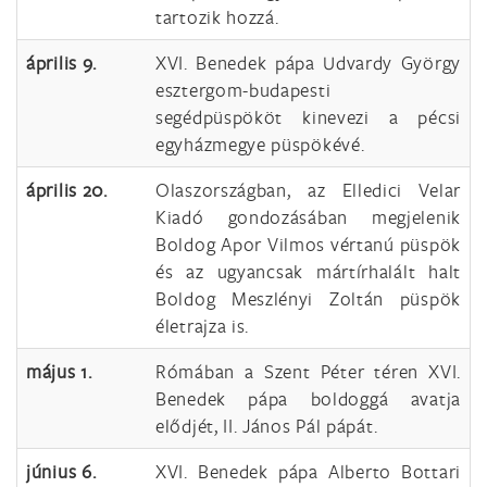
tartozik hozzá.
április 9.
XVI. Benedek pápa Udvardy György
esztergom-budapesti
segédpüspököt kinevezi a pécsi
egyházmegye püspökévé.
április 20.
Olaszországban, az Elledici Velar
Kiadó gondozásában megjelenik
Boldog Apor Vilmos vértanú püspök
és az ugyancsak mártírhalált halt
Boldog Meszlényi Zoltán püspök
életrajza is.
május 1.
Rómában a Szent Péter téren XVI.
Benedek pápa boldoggá avatja
elődjét, II. János Pál pápát.
június 6.
XVI. Benedek pápa Alberto Bottari