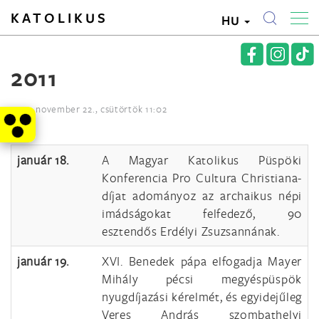
KATOLIKUS
HU
2011
2012. november 22., csütörtök 11:02
január 18.
A Magyar Katolikus Püspöki
Konferencia Pro Cultura Christiana-
díjat adományoz az archaikus népi
imádságokat felfedező, 90
esztendős Erdélyi Zsuzsannának.
január 19.
XVI. Benedek pápa elfogadja Mayer
Mihály pécsi megyéspüspök
nyugdíjazási kérelmét, és egyidejűleg
Veres András szombathelyi