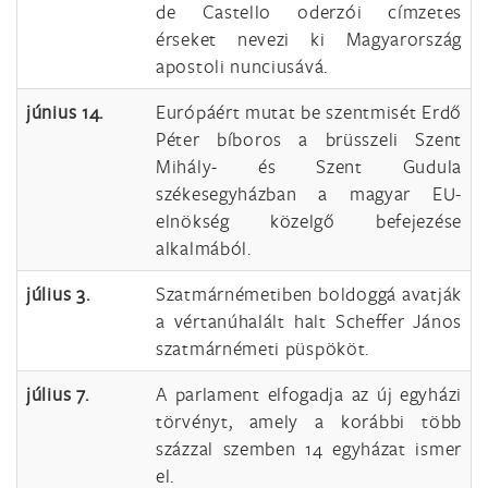
de Castello oderzói címzetes
érseket nevezi ki Magyarország
apostoli nunciusává.
június 14.
Európáért mutat be szentmisét Erdő
Péter bíboros a brüsszeli Szent
Mihály- és Szent Gudula
székesegyházban a magyar EU-
elnökség közelgő befejezése
alkalmából.
július 3.
Szatmárnémetiben boldoggá avatják
a vértanúhalált halt Scheffer János
szatmárnémeti püspököt.
július 7.
A parlament elfogadja az új egyházi
törvényt, amely a korábbi több
százzal szemben 14 egyházat ismer
el.