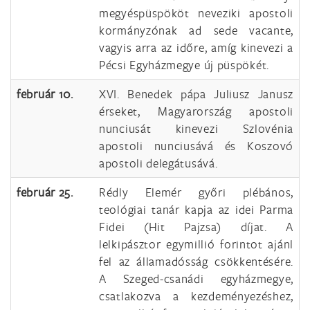
megyéspüspököt neveziki apostoli
kormányzónak ad sede vacante,
vagyis arra az időre, amíg kinevezi a
Pécsi Egyházmegye új püspökét.
február 10.
XVI. Benedek pápa Juliusz Janusz
érseket, Magyarország apostoli
nunciusát kinevezi Szlovénia
apostoli nunciusává és Koszovó
apostoli delegátusává.
február 25.
Rédly Elemér győri plébános,
teológiai tanár kapja az idei Parma
Fidei (Hit Pajzsa) díjat. A
lelkipásztor egymillió forintot ajánl
fel az államadósság csökkentésére.
A Szeged-csanádi egyházmegye,
csatlakozva a kezdeményezéshez,