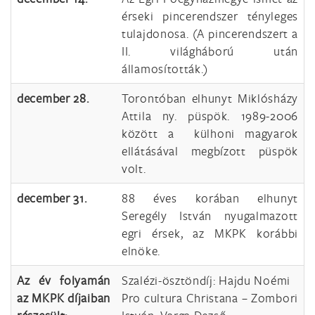
érseki pincerendszer tényleges
tulajdonosa. (A pincerendszert a
II. világháború után
államosították.)
december 28.
Torontóban elhunyt Miklósházy
Attila ny. püspök. 1989-2006
között a külhoni magyarok
ellátásával megbízott püspök
volt.
december 31.
88 éves korában elhunyt
Seregély István nyugalmazott
egri érsek, az MKPK korábbi
elnöke.
Az év folyamán
Szalézi-ösztöndíj: Hajdu Noémi
az MKPK díjaiban
Pro cultura Christana – Zombori