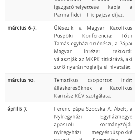
igazgatóhelyettese kapja a
Parma fidei – Hit pajzsa díjat.
március 6-7.
Ülésezik a Magyar Katolikus
Püspöki Konferencia: Tóth
Tamás egyháztörténészt, a Pápai
Magyar Intézet rektorát
választják az MKPK titkárává, aki
2018 nyarán foglalja el hivatalát.
március 10.
Tematikus csoportot indít
álláskeresőknek a Katolikus
Karitász RÉV szolgálata.
április 7.
Ferenc pápa Szocska A. Ábelt, a
Nyíregyházi Egyházmegye
apostoli kormányzóját
nyíregyházi megyéspüspökké
nevezi ki. Szentelése és