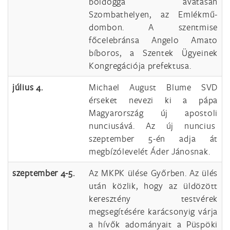
boldoggá avatásán
Szombathelyen, az Emlékmű-
dombon. A szentmise
főcelebránsa Angelo Amato
bíboros, a Szentek Ügyeinek
Kongregációja prefektusa.
július 4.
Michael August Blume SVD
érseket nevezi ki a pápa
Magyarország új apostoli
nunciusává. Az új nuncius
szeptember 5-én adja át
megbízólevelét Áder Jánosnak.
szeptember 4-5.
Az MKPK ülése Győrben. Az ülés
után közlik, hogy az üldözött
keresztény testvérek
megsegítésére karácsonyig várja
a hívők adományait a Püspöki