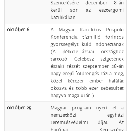
Szentelésére december 8-án
kerül sor az esztergomi
bazilikában.
október 6.
A Magyar Katolikus Püspöki
Konferencia tízmillió forintos
gyorssegélyt küld Indonéziának
(A délkelet-ázsiai országhoz
tartozó Celebesz szigetének
északi részét szeptember 28-án
nagy erejű földrengés rázta meg,
közel kétezer ember halálát
okozva és több ezer sebesültet
hagyva maga után.)
október 25.
Magyar program nyeri el a
nemzetközi egyházi
teremtésvédelmi díjat. Az
Európai Keresztény