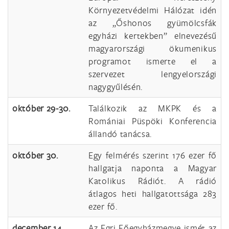
Környezetvédelmi Hálózat idén
az „Őshonos gyümölcsfák
egyházi kertekben” elnevezésű
magyarországi ökumenikus
programot ismerte el a
szervezet lengyelországi
nagygyűlésén.
október 29-30.
Találkozik az MKPK és a
Romániai Püspöki Konferencia
állandó tanácsa.
október 30.
Egy felmérés szerint 176 ezer fő
hallgatja naponta a Magyar
Katolikus Rádiót. A rádió
átlagos heti hallgatottsága 283
ezer fő.
december 14.
Az Egri Főegyházmegye ismét az