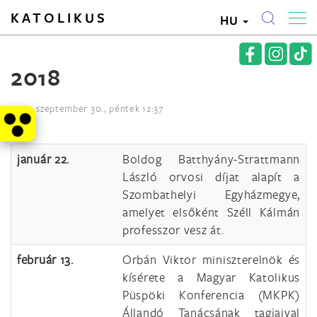
KATOLIKUS
HU
2018
2022. szeptember 30., péntek 12:37
január 22.
Boldog Batthyány-Strattmann
László orvosi díjat alapít a
Szombathelyi Egyházmegye,
amelyet elsőként Széll Kálmán
professzor vesz át.
február 13.
Orbán Viktor miniszterelnök és
kísérete a Magyar Katolikus
Püspöki Konferencia (MKPK)
Állandó Tanácsának tagjaival