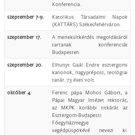
Konferencia.
szeptember 7-9.
Katolikus Társadalmi Napok
(KATTÁRS) Székesfehérváron.
szeptember 17.
A menekültkérdés megoldásáról
tartanak konferenciát
Budapesten.
szeptember 20.
Elhunyt Gaál Endre esztergomi
kanonok, nagyprépost, teológiai
tanár. 73 éves volt.
október 4.
Ferenc pápa Mohos Gábort, a
Pápai Magyar Intézet rektorát,
az MKPK korábbi titkárát az
Esztergom-Budapesti
Főegyházmegye
segédpüspökévé nevezi ki.