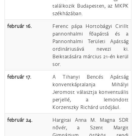
találkozik Budapesten, az MKPK
székházában.
február 16.
Ferenc pápa Hortobágyi Cirillt
pannonhalmi főapáttá és a
Pannonhalmi Területi Apátság
ordináriusává nevezi ki.
Beiktatására március 21-én kerül
sor.
február 17.
A Tihanyi Bencés Apátság
konventkáptalanja Mihályi
Jeromost választja konventuális
perjellé, a lemondott
Korzenszky Richárd utódjául.
február 24.
Hargitai Anna M. Magna SDR
nővér, a Szent Margit
Gimnázium örökös rendi