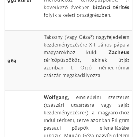
950 körül
következő években
bizánci térítés
folyik a keleti országrészben.
Taksony (vagy Géza?) nagyfejedelem
kezdeményezésére XII. János pápa a
magyarokhoz küldi
Zacheus
térítőpüspököt, akinek útját
963
azonban I. Ottó német-római
császár megakadályozza.
Wolfgang
, einsiedelni szerzetes
(császári utasításra vagy saját
kezdeményezésre?) a magyarokhoz
indul téríteni, terve azonban Piligrim
passaui püspök ellenállásába
ütközik. Miután Géza nagyfejedelem