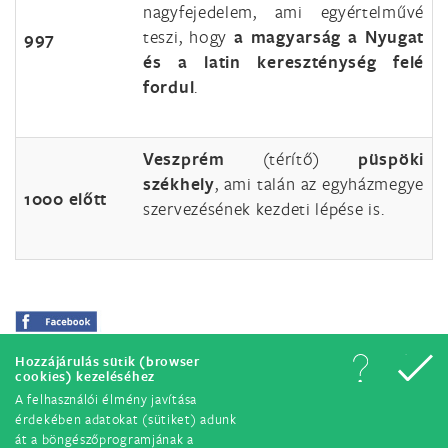
nagyfejedelem, ami egyértelművé
teszi, hogy
a magyarság a Nyugat
997
és a latin kereszténység felé
fordul
.
Veszprém
(térítő)
püspöki
székhely
, ami talán az egyházmegye
1000 előtt
szervezésének kezdeti lépése is.
Hozzájárulás sütik (browser
cookies) kezeléséhez
A felhasználói élmény javítása
érdekében adatokat (sütiket) adunk
át a böngészőprogramjának a