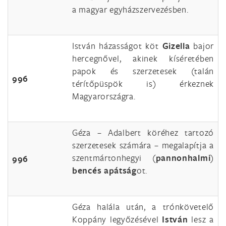
a magyar egyházszervezésben.
István házasságot köt
Gizella
bajor
hercegnővel, akinek kíséretében
papok és szerzetesek (talán
996
térítőpüspök is) érkeznek
Magyarországra.
Géza – Adalbert köréhez tartozó
szerzetesek számára – megalapítja a
szentmártonhegyi (
pannonhalmi
)
996
bencés apátság
ot.
Géza halála után, a trónkövetelő
Koppány legyőzésével
István
lesz a