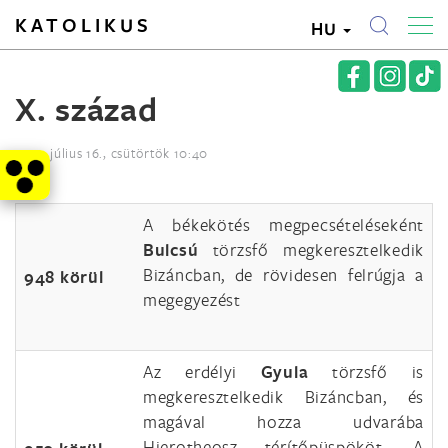
KATOLIKUS
HU
X. század
2015. július 16., csütörtök 10:40
A békekötés megpecsételéseként
Bulcsú
törzsfő megkeresztelkedik
Bizáncban, de rövidesen felrúgja a
948 körül
megegyezést
Az erdélyi
Gyula
törzsfő is
megkeresztelkedik Bizáncban, és
magával hozza udvarába
Hierotheosz térítőpüspököt. A