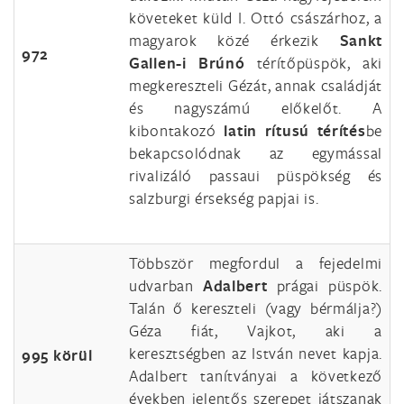
követeket küld I. Ottó császárhoz, a
magyarok közé érkezik
Sankt
972
Gallen-i Brúnó
térítőpüspök, aki
megkereszteli Gézát, annak családját
és nagyszámú előkelőt. A
kibontakozó
latin rítusú térítés
be
bekapcsolódnak az egymással
rivalizáló passaui püspökség és
salzburgi érsekség papjai is.
Többször megfordul a fejedelmi
udvarban
Adalbert
prágai püspök.
Talán ő kereszteli (vagy bérmálja?)
Géza fiát, Vajkot, aki a
keresztségben az István nevet kapja.
995 körül
Adalbert tanítványai a következő
években jelentős szerepet játszanak