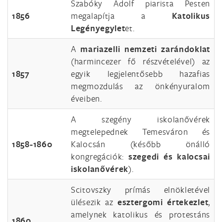
Szabóky Adolf piarista Pesten
1856
megalapítja a
Katolikus
Legényegylet
et.
A
mariazelli nemzeti zarándoklat
(harmincezer fő részvételével) az
1857
egyik legjelentősebb hazafias
megmozdulás az önkényuralom
éveiben.
A szegény iskolanővérek
megtelepednek Temesváron és
1858-
1860
Kalocsán (később önálló
kongregációk:
szegedi és kalocsai
iskolanővérek
).
Scitovszky prímás elnökletével
ülésezik az
esztergomi értekezlet
,
amelynek katolikus és protestáns
1860