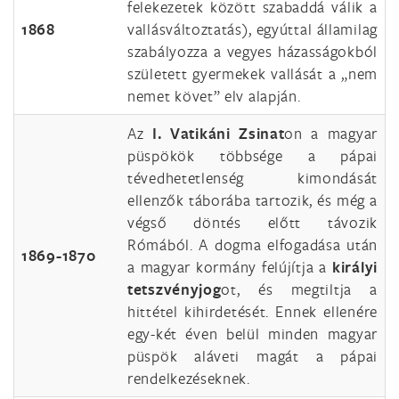
felekezetek között szabaddá válik a
1868
vallásváltoztatás), egyúttal államilag
szabályozza a vegyes házasságokból
született gyermekek vallását a „nem
nemet követ” elv alapján.
Az
I. Vatikáni Zsinat
on a magyar
püspökök többsége a pápai
tévedhetetlenség kimondását
ellenzők táborába tartozik, és még a
végső döntés előtt távozik
Rómából. A dogma elfogadása után
1869-1870
a magyar kormány felújítja a
királyi
tetszvényjog
ot, és megtiltja a
hittétel kihirdetését. Ennek ellenére
egy-két éven belül minden magyar
püspök aláveti magát a pápai
rendelkezéseknek.