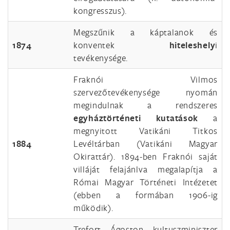
kongresszus).
Megszűnik a káptalanok és
1874
konventek
hiteleshely
i
tevékenysége.
Fraknói Vilmos
szervezőtevékenysége nyomán
megindulnak a rendszeres
egyháztörténeti kutatások
a
megnyitott Vatikáni Titkos
1884
Levéltárban (Vatikáni Magyar
Okirattár). 1894-ben Fraknói saját
villáját felajánlva megalapítja a
Római Magyar Történeti Intézetet
(ebben a formában 1906-ig
működik).
Trefort Ágoston kultuszminiszter