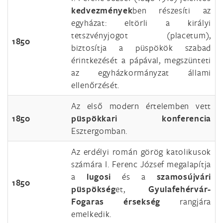
kedvezmények
ben részesíti az
egyházat: eltörli a királyi
tetszvényjogot (placetum),
1850
biztosítja a püspökök szabad
érintkezését a pápával, megszünteti
az egyházkormányzat állami
ellenőrzését.
Az első modern értelemben vett
1850
püspökkari konferencia
Esztergomban.
Az erdélyi román görög katolikusok
számára I. Ferenc József megalapítja
a
lugosi
és a
szamosújvári
1850
püspökség
et,
Gyulafehérvár-
Fogaras érsekség
rangjára
emelkedik.