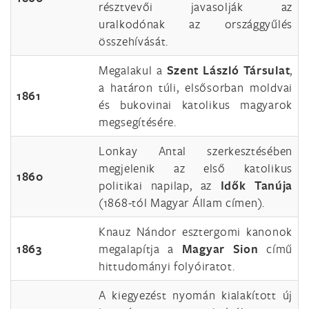
résztvevői javasolják az
uralkodónak az országgyűlés
összehívását.
Megalakul a
Szent László Társulat
,
a határon túli, elsősorban moldvai
1861
és bukovinai katolikus magyarok
megsegítésére.
Lonkay Antal szerkesztésében
megjelenik az első katolikus
1860
politikai napilap, az
Idők Tanúja
(1868-tól Magyar Állam címen).
Knauz Nándor esztergomi kanonok
1863
megalapítja a
Magyar Sion
című
hittudományi folyóiratot.
A kiegyezést nyomán kialakított új