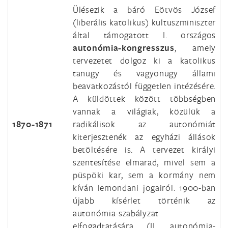
Ülésezik a báró Eötvös József
(liberális katolikus) kultuszminiszter
által támogatott I. országos
autonómia-kongresszus
, amely
tervezetet dolgoz ki a katolikus
tanügy és vagyonügy állami
beavatkozástól független intézésére.
A küldöttek között többségben
vannak a világiak, közülük a
1870-1871
radikálisok az autonómiát
kiterjesztenék az egyházi állások
betöltésére is. A tervezet királyi
szentesítése elmarad, mivel sem a
püspöki kar, sem a kormány nem
kíván lemondani jogairól. 1900-ban
újabb kísérlet történik az
autonómia-szabályzat
elfogadtatására (II. autonómia-