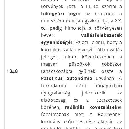
törvények közül a III. tc. szerint a
főkegyúri jog
ot az uralkodó a
minisztérium útján gyakorolja, a XX.
tc. pedig kimondja a törvényesen
bevett
vallásfelekezetek
egyenlőségé
t. Ez azt jelenti, hogy a
katolikus vallás elveszíti államvallás
jellegét, minek következtében a
magyar püspökök többször
1848
tanácskozásra gyűlnek össze a
katolikus autonómia
ügyében. A
forradalom utáni hónapokban
nyugtalanság jelentkezik az
alsópapság és a szerzetesek
körében,
radikális követelések
et
fogalmaznak meg. A Batthyány-
kormány előterjesztése alapján az
uralkodó betölti az üresedésben