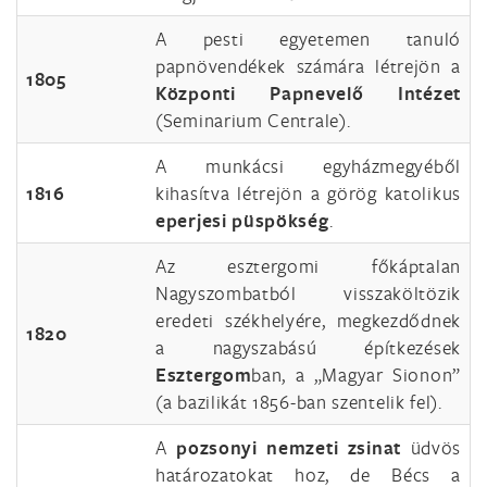
A pesti egyetemen tanuló
papnövendékek számára létrejön a
1805
Központi Papnevelő Intézet
(Seminarium Centrale).
A munkácsi egyházmegyéből
1816
kihasítva létrejön a görög katolikus
eperjesi püspökség
.
Az esztergomi főkáptalan
Nagyszombatból visszaköltözik
eredeti székhelyére, megkezdődnek
1820
a nagyszabású építkezések
Esztergom
ban, a „Magyar Sionon”
(a bazilikát 1856-ban szentelik fel).
A
pozsonyi nemzeti zsinat
üdvös
határozatokat hoz, de Bécs a