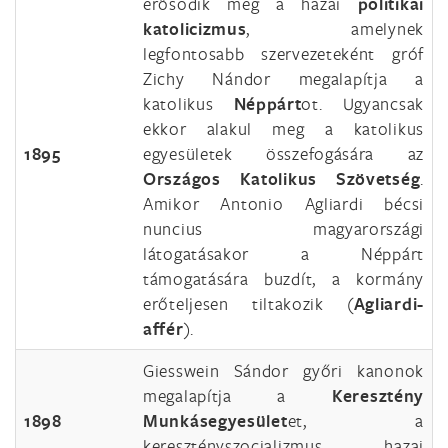
erősödik meg a hazai
politikai
katolicizmus
, amelynek
legfontosabb szervezeteként gróf
Zichy Nándor megalapítja a
katolikus
Néppárt
ot. Ugyancsak
ekkor alakul meg a katolikus
1895
egyesületek összefogására az
Országos Katolikus Szövetség
.
Amikor Antonio Agliardi bécsi
nuncius magyarországi
látogatásakor a Néppárt
támogatására buzdít, a kormány
erőteljesen tiltakozik (
Agliardi-
affér
).
Giesswein Sándor győri kanonok
megalapítja a
Keresztény
1898
Munkásegyesület
et, a
keresztényszocializmus hazai