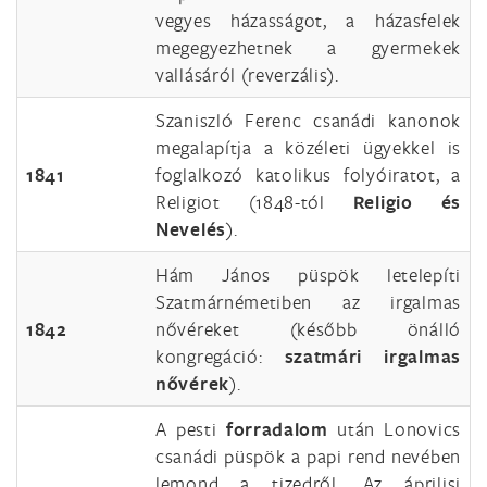
vegyes házasságot, a házasfelek
megegyezhetnek a gyermekek
vallásáról (reverzális).
Szaniszló Ferenc csanádi kanonok
megalapítja a közéleti ügyekkel is
1841
foglalkozó katolikus folyóiratot, a
Religiot (1848-tól
Religio és
Nevelés
).
Hám János püspök letelepíti
Szatmárnémetiben az irgalmas
1842
nővéreket (később önálló
kongregáció:
szatmári irgalmas
nővérek
).
A pesti
forradalom
után Lonovics
csanádi püspök a papi rend nevében
lemond a tizedről. Az áprilisi