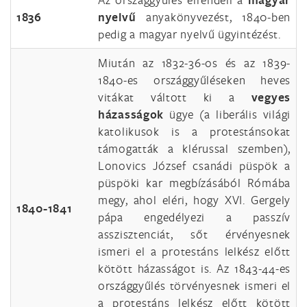
1836
nyelvű
anyakönyvezést, 1840-ben
pedig a magyar nyelvű ügyintézést.
Miután az 1832-36-os és az 1839-
1840-es országgyűléseken heves
vitákat váltott ki a
vegyes
házasságok
ügye (a liberális világi
katolikusok is a protestánsokat
támogatták a klérussal szemben),
Lonovics József csanádi püspök a
püspöki kar megbízásából Rómába
megy, ahol eléri, hogy XVI. Gergely
1840-1841
pápa engedélyezi a passzív
asszisztenciát, sőt érvényesnek
ismeri el a protestáns lelkész előtt
kötött házasságot is. Az 1843-44-es
országgyűlés törvényesnek ismeri el
a protestáns lelkész előtt kötött