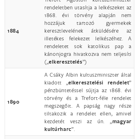
rendeletben utasítja a lelkészeket az
1868. évi törvény alapján nem
hozzájuk tartozó gyermekek
1884
keresztlevelének átküldésére az
illetékes felekezet lelkészéhez. A
rendeletet sok katolikus pap a
kánonjogra hivatkozva nem teljesíti
(„
elkeresztelés
”)
A Csáky Albin kultuszminiszter által
kiadott „
elkeresztelési rendelet
”
pénzbüntetéssel sújtja az 1868. évi
törvény és a Trefort-féle rendelet
1890
megszegőit. A papság nagy része
tiltakozik a rendelet ellen, amivel
kezdetét veszi az ún. „
magyar
kultúrharc
”.