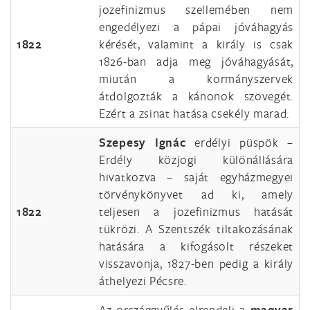
jozefinizmus szellemében nem
engedélyezi a pápai jóváhagyás
1822
kérését, valamint a király is csak
1826-ban adja meg jóváhagyását,
miután a kormányszervek
átdolgozták a kánonok szövegét.
Ezért a zsinat hatása csekély marad.
Szepesy Ignác
erdélyi püspök –
Erdély közjogi különállására
hivatkozva – saját egyházmegyei
törvénykönyvet ad ki, amely
1822
teljesen a jozefinizmus hatását
tükrözi. A Szentszék tiltakozásának
hatására a kifogásolt részeket
visszavonja, 1827-ben pedig a király
áthelyezi Pécsre.
Az országgyűlés elrendeli a
magyar