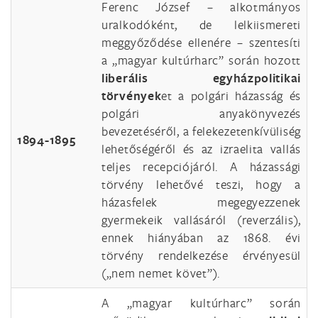
Ferenc József – alkotmányos
uralkodóként, de lelkiismereti
meggyőződése ellenére – szentesíti
a „magyar kultúrharc” során hozott
liberális egyházpolitikai
törvények
et a polgári házasság és
polgári anyakönyvezés
bevezetéséről, a felekezetenkívüliség
1894-1895
lehetőségéről és az izraelita vallás
teljes recepciójáról. A házassági
törvény lehetővé teszi, hogy a
házasfelek megegyezzenek
gyermekeik vallásáról (reverzális),
ennek hiányában az 1868. évi
törvény rendelkezése érvényesül
(„nem nemet követ”).
A „magyar kultúrharc” során