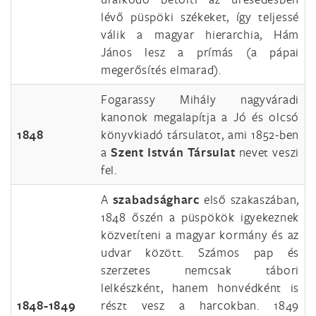
lévő püspöki székeket, így teljessé
válik a magyar hierarchia, Hám
János lesz a prímás (a pápai
megerősítés elmarad).
Fogarassy Mihály nagyváradi
kanonok megalapítja a Jó és olcsó
1848
könyvkiadó társulatot, ami 1852-ben
a
Szent István Társulat
nevet veszi
fel.
A
szabadságharc
első szakaszában,
1848 őszén a püspökök igyekeznek
közvetíteni a magyar kormány és az
udvar között. Számos pap és
szerzetes nemcsak tábori
lelkészként, hanem honvédként is
1848-
1849
részt vesz a harcokban. 1849