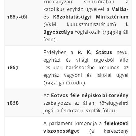
kormányzati struktúrában a
katolikus egyház ügyeivel a
Vallás-
1867-től
és Közoktatásügyi Minisztérium
(VKM, kultuszminisztérium)
I.
ügyosztálya
foglalkozik (1949-ig áll
fenn).
Erdélyben a
R. K. Státus
nevű,
egyházi és világi tagokból álló
1867
testület hatáskörébe kerülnek az
egyház vagyoni és iskolai ügyei
(1932-ig működik).
Az
Eötvös-féle népiskolai törvény
1868
szabályozza az állam főfelügyeleti
jogát a felekezeti iskolák fölött.
A parlament kimondja a
felekezeti
viszonosság
ot (a keresztény