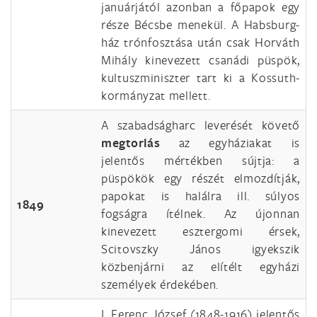
januárjától azonban a főpapok egy
része Bécsbe menekül. A Habsburg-
ház trónfosztása után csak Horváth
Mihály kinevezett csanádi püspök,
kultuszminiszter tart ki a Kossuth-
kormányzat mellett.
A szabadságharc leverését követő
megtorlás
az egyháziakat is
jelentős mértékben sújtja: a
püspökök egy részét elmozdítják,
papokat is halálra ill. súlyos
1849
fogságra ítélnek. Az újonnan
kinevezett esztergomi érsek,
Scitovszky János igyekszik
közbenjárni az elítélt egyházi
személyek érdekében.
I. Ferenc József (1848-1916) jelentős