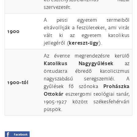
szervezetét.
A pesti egyetem termeiből
eltávolítják a feszületeket, ami vitát
1900
vált ki az egyetem katolikus
jellegéről (
kereszt-ügy
).
Az évente megrendezésre kerülő
Katolikus Nagygyűlések
az
öntudatra ébredő katolicizmus
nagyszabású seregszemléi. A
1900-tól
gyűlések fő szónoka
Prohászka
Ottokár
esztergomi teológiai tanár,
1905-1927 között székesfehérvári
püspök.