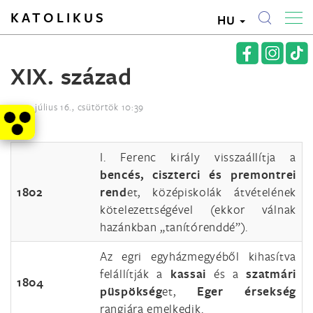
KATOLIKUS
HU
XIX. század
2015. július 16., csütörtök 10:39
I. Ferenc király visszaállítja a
bencés, ciszterci és premontrei
1802
rend
et, középiskolák átvételének
kötelezettségével (ekkor válnak
hazánkban „tanítórenddé”).
Az egri egyházmegyéből kihasítva
felállítják a
kassai
és a
szatmári
1804
püspökség
et,
Eger érsekség
rangjára emelkedik.