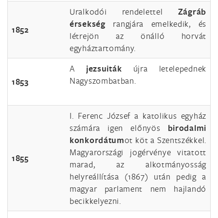
Uralkodói rendelettel
Zágráb
érsekség
rangjára emelkedik, és
1852
létrejön az önálló horvát
egyháztartomány.
A
jezsuiták
újra letelepednek
Nagyszombatban.
1853
I. Ferenc József a katolikus egyház
számára igen előnyös
birodalmi
konkordátum
ot köt a Szentszékkel.
Magyarországi jogérvénye vitatott
1855
marad, az alkotmányosság
helyreállítása (1867) után pedig a
magyar parlament nem hajlandó
becikkelyezni.