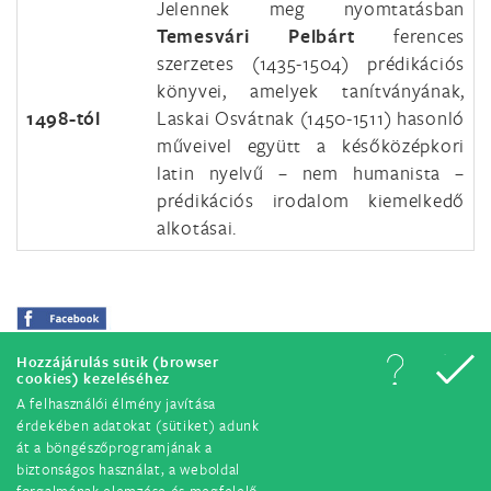
Jelennek meg nyomtatásban
Temesvári Pelbárt
ferences
szerzetes (1435-1504) prédikációs
könyvei, amelyek tanítványának,
1498-tól
Laskai Osvátnak (1450-1511) hasonló
műveivel együtt a későközépkori
latin nyelvű – nem humanista –
prédikációs irodalom kiemelkedő
alkotásai.
Hozzájárulás sütik (browser
cookies) kezeléséhez
A felhasználói élmény javítása
érdekében adatokat (sütiket) adunk
át a böngészőprogramjának a
biztonságos használat, a weboldal