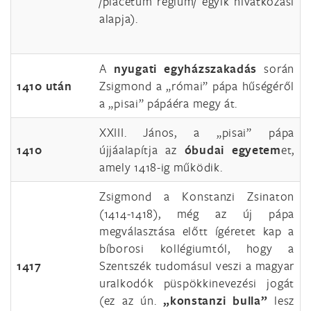
/placetum regium/ egyik hivatkozási
alapja).
A
nyugati egyházszakadás
során
1410 után
Zsigmond a „római” pápa hűségéről
a „pisai” pápáéra megy át.
XXIII. János, a „pisai” pápa
1410
újjáalapítja az
óbudai egyetem
et,
amely 1418-ig működik.
Zsigmond a Konstanzi Zsinaton
(1414-1418), még az új pápa
megválasztása előtt ígéretet kap a
bíborosi kollégiumtól, hogy a
1417
Szentszék tudomásul veszi a magyar
uralkodók püspökkinevezési jogát
(ez az ún.
„konstanzi bulla”
lesz