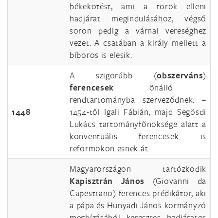
békekötést, ami a török elleni
hadjárat megindulásához, végső
soron pedig a várnai vereséghez
vezet. A csatában a király mellett a
bíboros is elesik.
A szigorúbb (
obszerváns
)
ferencesek
önálló
rendtartományba szerveződnek. –
1448
1454-től Igali Fábián, majd Segösdi
Lukács tartományfőnöksége alatt a
konventuális ferencesek is
reformokon esnek át.
Magyarországon tartózkodik
Kapisztrán János
(Giovanni da
Capestrano) ferences prédikátor, aki
a pápa és Hunyadi János kormányzó
megbízásából keresztes hadjáratot