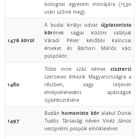
bolognai egyetem mintájára (1530
után szűnik meg).
A budai királyi udvar
újplatonista
kör
ének tagjai között találjuk
1476 körül
Váradi Péter későbbi kalocsai
érseket és Báthori Miklós váci
püspököt.
Több mint száz német
ciszterci
szerzetes érkezik Magyarországra a
1480
részben, vagy teljesen
elnéptelenedett apátságok
újjáélesztésére.
Budán
humanista kör
alakul Dunai
1497
Tudós Társaság néven Vitéz János
veszprémi püspök elnökletével.