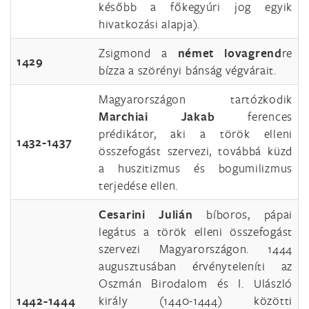
később a főkegyúri jog egyik
hivatkozási alapja).
Zsigmond a
német lovagrend
re
1429
bízza a szörényi bánság végvárait.
Magyarországon tartózkodik
Marchiai Jakab
ferences
prédikátor, aki a török elleni
1432-1437
összefogást szervezi, továbbá küzd
a huszitizmus és bogumilizmus
terjedése ellen.
Cesarini Julián
bíboros, pápai
legátus a török elleni összefogást
szervezi Magyarországon. 1444
augusztusában érvényteleníti az
Oszmán Birodalom és I. Ulászló
1442-1444
király (1440-1444) közötti