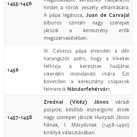
1455-1456
hirdet a török veszély elhárítására.
A pápa legátusa,
Juan de Carvajal
bíboros szintén nagy szerepet
játszik a keresztény erők
megszervezésében.
III. Calixtus pápa elrendeli a déli
harangszót azért, hogy a híveket
felhívja a keresztes hadjárat
1456
sikeréért mondandó imára. Ezt
követően a keresztény csapatok
felmentik
Nándorfehérvár
t.
Zrednai (Vitéz) János
váradi
püspök, később esztergomi érsek
1457-1458
nagy szerepet játszik Hunyadi János
fiának, I. Mátyásnak (1458-1490)
királlyá választásában.