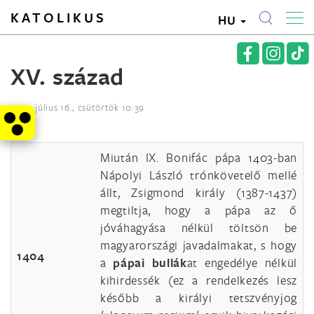
KATOLIKUS
HU
XV. század
2015. július 16., csütörtök 10:39
Miután IX. Bonifác pápa 1403-ban
Nápolyi László trónkövetelő mellé
állt, Zsigmond király (1387-1437)
megtiltja, hogy a pápa az ő
jóváhagyása nélkül töltsön be
magyarországi javadalmakat, s hogy
1404
a
pápai bullák
at engedélye nélkül
kihirdessék (ez a rendelkezés lesz
később a királyi tetszvényjog