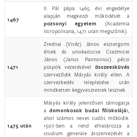
II. Pál pápa 1465. évi engedélye
alapján megkezdi működését a
1467
pozsonyi egyetem
(Academia
Istropolitana, 1471 után megszűnik).
Zrednai (Vitéz) János esztergomi
érsek és unokaöccse Csezmicei
János (Janus Pannonius) pécsi
1471
püspök vezetésével
összeesküvés
szerveződik Mátyás király ellen. A
szervezkedés leleplezése után
mindketten kegyvesztettek lesznek.
Mátyás király jelentősen támogatja
a
domonkosok budai főiskolájá
t,
ahol számos neves tudós működik.
1475
után
1507-ben a rend elhatározza a
studium generale átszervezését a