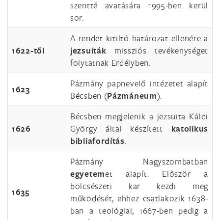
szentté avatására 1995-ben kerül
sor.
A rendet kitiltó határozat ellenére a
1622-től
jezsuiták
missziós tevékenységet
folytatnak Erdélyben.
Pázmány papnevelő intézetet alapít
1623
Bécsben (
Pázmáneum
).
Bécsben megjelenik a jezsuita Káldi
1626
György által készített
katolikus
bibliafordítás
.
Pázmány Nagyszombatban
egyetem
et alapít. Először a
bölcsészeti kar kezdi meg
1635
működését, ehhez csatlakozik 1638-
ban a teológiai, 1667-ben pedig a