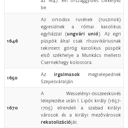
az 1647. évi országgyűlés cikkelyez
be.
Az ortodox rutének (ruszinok)
egyesülnek a római katolikus
egyházzal (
ungvári unió
). Az egri
1646
püspök által csak rítusvikáriusnak
tekintett görög katolikus püspök
első székhelye a Munkács melletti
Csernekhegy kolostora.
Az
irgalmasok
megtelepednek
1650
Szepesváralján.
A Wesselényi-összeesküvés
leleplezése után I. Lipót király (1657-
1670
1705) elrendeli a szabad királyi
városok és a királyi mezővárosok
rekatolizáció
ját.