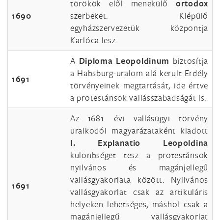
törökök elől menekülő
ortodox
1690
szerbeket. Kiépülő
egyházszervezetük központja
Karlóca lesz.
A
Diploma Leopoldinum
biztosítja
a Habsburg-uralom alá került Erdély
1691
törvényeinek megtartását, ide értve
a protestánsok vallásszabadságát is.
Az 1681. évi vallásügyi törvény
uralkodói magyarázataként kiadott
I. Explanatio Leopoldina
különbséget tesz a protestánsok
nyilvános és magánjellegű
vallásgyakorlata között. Nyilvános
1691
vallásgyakorlat csak az artikuláris
helyeken lehetséges, máshol csak a
magánjellegű vallásgyakorlat