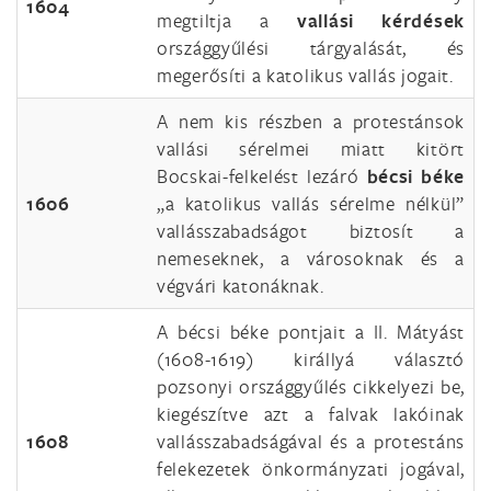
1604
megtiltja a
vallási kérdések
országgyűlési tárgyalását, és
megerősíti a katolikus vallás jogait.
A nem kis részben a protestánsok
vallási sérelmei miatt kitört
Bocskai-felkelést lezáró
bécsi béke
1606
„a katolikus vallás sérelme nélkül”
vallásszabadságot biztosít a
nemeseknek, a városoknak és a
végvári katonáknak.
A bécsi béke pontjait a II. Mátyást
(1608-1619) királlyá választó
pozsonyi országgyűlés cikkelyezi be,
kiegészítve azt a falvak lakóinak
1608
vallásszabadságával és a protestáns
felekezetek önkormányzati jogával,