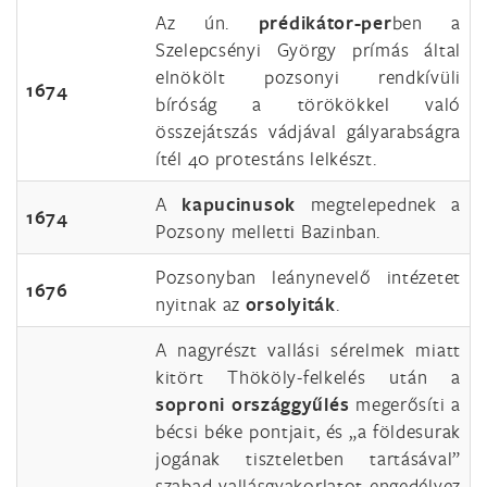
Az ún.
prédikátor-per
ben a
Szelepcsényi György prímás által
elnökölt pozsonyi rendkívüli
1674
bíróság a törökökkel való
összejátszás vádjával gályarabságra
ítél 40 protestáns lelkészt.
A
kapucinusok
megtelepednek a
1674
Pozsony melletti Bazinban.
Pozsonyban leánynevelő intézetet
1676
nyitnak az
orsolyiták
.
A nagyrészt vallási sérelmek miatt
kitört Thököly-felkelés után a
soproni országgyűlés
megerősíti a
bécsi béke pontjait, és „a földesurak
jogának tiszteletben tartásával”
szabad vallásgyakorlatot engedélyez