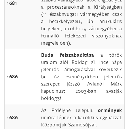
1681
a protestánsoknak a Királyságban
(11 északnyugati vármegyében csak
a becikkelyezett, ún. artikuláris
helyeken, a többi 19 vármegyében a
fennálló felekezeti viszonyoknak
megfelelően).
Buda felszabadítása
a török
uralom alól Boldog XI. Ince pápa
jelentős támogatásával következik
1686
be. Az eseményekben jelentős
szerepet játszó Avianói Márk
kapucinust 2003-ban avatják
boldoggá.
Az Erdélybe települt
örmények
1686
unióra lépnek a katolikus egyházzal.
Központjuk Szamosújvár.