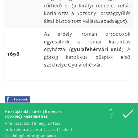
tűrhető el (a királyi rendelet tehát
korlátozza a pozsonyi országgyűlés
által biztosított vallásszabadságot).
Az erdélyi román ortodoxok
egyesülnek a római katolikus
egyházzal (
gyulafehérvári unió
). A
1698
görög katolikus püspök első
székhelye Gyulafehérvár.
Hozzájárulás sütik (browser
cookies) kezeléséhez
A felhasználói élmény javítása
érdekében adatokat (sütiket) adunk
át a böngészőprogramjának a