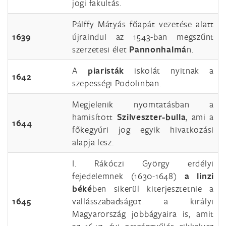
jogi fakultás.
Pálffy Mátyás főapát vezetése alatt
1639
újraindul az 1543-ban megszűnt
szerzetesi élet
Pannonhalmá
n.
A
piaristák
iskolát nyitnak a
1642
szepességi Podolinban.
Megjelenik nyomtatásban a
hamisított
Szilveszter-bulla
, ami a
1644
főkegyúri jog egyik hivatkozási
alapja lesz.
I. Rákóczi György erdélyi
fejedelemnek (1630-1648)
a linzi
béké
ben sikerül kiterjesztetnie a
1645
vallásszabadságot a királyi
Magyarország jobbágyaira is, amit