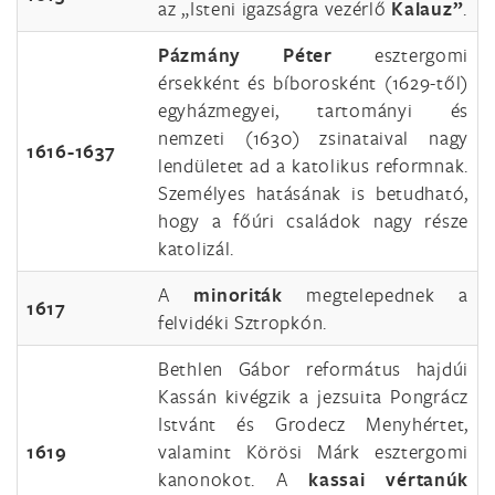
az „Isteni igazságra vezérlő
Kalauz”
.
Pázmány
Péter
esztergomi
érsekként és bíborosként (1629-től)
egyházmegyei, tartományi és
nemzeti (1630) zsinataival nagy
1616-1637
lendületet ad a katolikus reformnak.
Személyes hatásának is betudható,
hogy a főúri családok nagy része
katolizál.
A
minoriták
megtelepednek a
1617
felvidéki Sztropkón.
Bethlen Gábor református hajdúi
Kassán kivégzik a jezsuita Pongrácz
Istvánt és Grodecz Menyhértet,
1619
valamint Körösi Márk esztergomi
kanonokot. A
kassai vértanúk