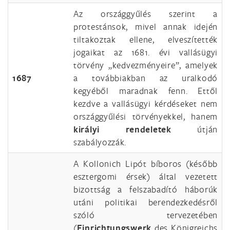
Az országgyűlés szerint a
protestánsok, mivel annak idején
tiltakoztak ellene, elveszítették
jogaikat az 1681. évi vallásügyi
törvény „kedvezményeire”, amelyek
1687
a továbbiakban az uralkodó
kegyéből maradnak fenn. Ettől
kezdve a vallásügyi kérdéseket nem
országgyűlési törvényekkel, hanem
királyi rendeletek
útján
szabályozzák.
A Kollonich Lipót bíboros (később
esztergomi érsek) által vezetett
bizottság a felszabadító háborúk
utáni politikai berendezkedésről
szóló tervezetében
(
Einrichtungswerk
des Königreichs