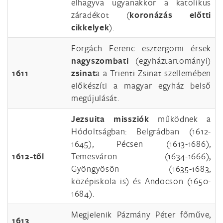
elhagyva ugyanakkor a katolikus
záradékot (
koronázás előtti
cikkelyek
).
Forgách Ferenc esztergomi érsek
nagyszombati
(egyháztartományi)
1611
zsinat
a a Trienti Zsinat szellemében
előkészíti a magyar egyház belső
megújulását.
Jezsuita missziók
működnek a
Hódoltságban: Belgrádban (1612-
1645), Pécsen (1613-1686),
1612-től
Temesváron (1634-1666),
Gyöngyösön (1635-1683,
középiskola is) és Andocson (1650-
1684).
Megjelenik Pázmány Péter főműve,
1613