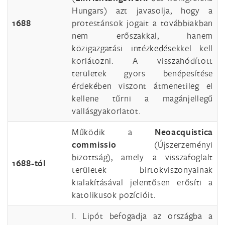
Hungars) azt javasolja, hogy a
1688
protestánsok jogait a továbbiakban
nem erőszakkal, hanem
közigazgatási intézkedésekkel kell
korlátozni. A visszahódított
területek gyors benépesítése
érdekében viszont átmenetileg el
kellene tűrni a magánjellegű
vallásgyakorlatot.
Működik a
Neoacquistica
commissio
(Újszerzeményi
bizottság), amely a visszafoglalt
1688-tól
területek birtokviszonyainak
kialakításával jelentősen erősíti a
katolikusok pozícióit.
I. Lipót befogadja az országba a