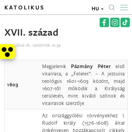
KATOLIKUS
HU
XVII. század
2015. július 16., csütörtök 10:39
Megjelenik
Pázmány Péter
első
vitairata, a „Felelet”. – A jezsuita
teológus 1601-1603 között, majd
1603
1607-től működik a Királyság
területén, mint kiváló szónok és
vitairatok szerzője.
Az országgyűlési törvényekhez I.
Rudolf király (1576-1608) által
önkényesen hozzákapcsolt cikkely