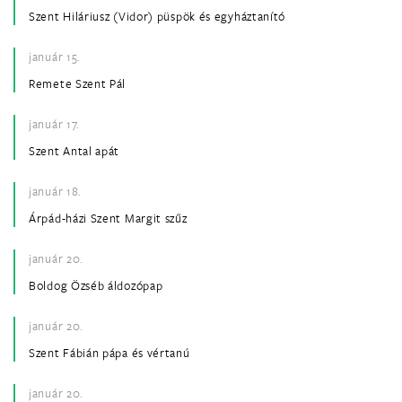
Szent Hiláriusz (Vidor) püspök és egyháztanító
január 15.
Remete Szent Pál
január 17.
Szent Antal apát
január 18.
Árpád-házi Szent Margit szűz
január 20.
Boldog Özséb áldozópap
január 20.
Szent Fábián pápa és vértanú
január 20.