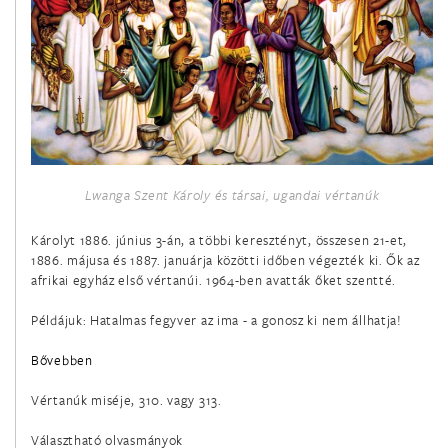
Szent Timóteus püspök
január 26.
Szent Titusz püspök
január 27.
Merici Szent Angéla szűz
Lwanga Szent Károly és társai, ugandai vértanúk
január 28.
Károlyt 1886. június 3-án, a többi keresztényt, összesen 21-et,
Aquinói Szent Tamás áldozópap és egyháztanító
1886. májusa és 1887. januárja közötti időben végezték ki. Ők az
afrikai egyház első vértanúi. 1964-ben avatták őket szentté.
január 31.
Példájuk: Hatalmas fegyver az ima - a gonosz ki nem állhatja!
Bosco Szent János áldozópap
Bővebben
február 2.
Urunk bemutatása
Vértanúk miséje, 310. vagy 313.
(Gyertyaszentelő Boldogasszony)
Választható olvasmányok