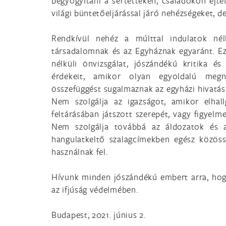
begyógyítani a sértetteken, családokon ejte
világi büntetőeljárással járó nehézségeket, d
Rendkívül nehéz a múlttal indulatok nélk
társadalomnak és az Egyháznak egyaránt. Ezt
nélküli önvizsgálat, jószándékú kritika é
érdekeit, amikor olyan egyoldalú megny
összefüggést sugalmaznak az egyházi hivatás
Nem szolgálja az igazságot, amikor elhal
feltárásában játszott szerepét, vagy figyelme
Nem szolgálja továbbá az áldozatok és a
hangulatkeltő szalagcímekben egész közössé
használnak fel.
Hívunk minden jószándékú embert arra, hog
az ifjúság védelmében.
Budapest, 2021. június 2.