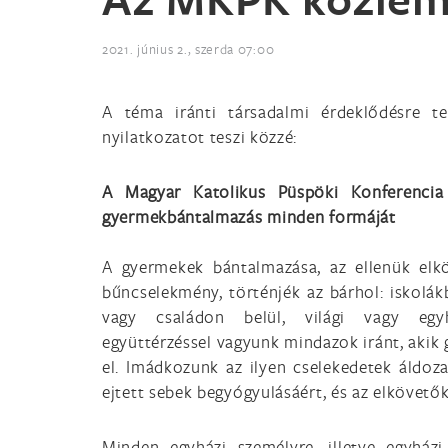
2021. június 2., szerda 07:00
A téma iránti társadalmi érdeklődésre te
nyilatkozatot teszi közzé:
A Magyar Katolikus Püspöki Konferencia 
gyermekbántalmazás minden formáját
A gyermekek bántalmazása, az ellenük elkö
bűncselekmény, történjék az bárhol: iskolá
vagy családon belül, világi vagy egy
együttérzéssel vagyunk mindazok iránt, akik
el. Imádkozunk az ilyen cselekedetek áldoza
ejtett sebek begyógyulásáért, és az elkövető
Minden egyházi személyre, illetve egyház