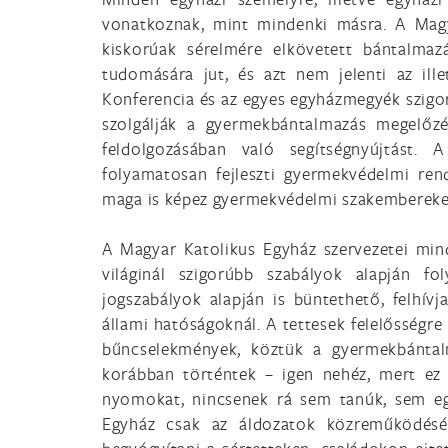
vonatkoznak, mint mindenki másra. A Magy
kiskorúak sérelmére elkövetett bántalmazá
tudomására jut, és azt nem jelenti az ill
Konferencia és az egyes egyházmegyék szigor
szolgálják a gyermekbántalmazás megelőzé
feldolgozásában való segítségnyújtást
folyamatosan fejleszti gyermekvédelmi rend
maga is képez gyermekvédelmi szakembereke
A Magyar Katolikus Egyház szervezetei mi
világinál szigorúbb szabályok alapján fo
jogszabályok alapján is büntethető, felhívj
állami hatóságoknál. A tettesek felelősségre
bűncselekmények, köztük a gyermekbántalma
korábban történtek – igen nehéz, mert ez
nyomokat, nincsenek rá sem tanúk, sem eg
Egyház csak az áldozatok közreműködéséve