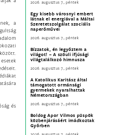
alják a
2026. augusztus 7., péntek
Egy kisebb városnyi embert
látnak el energiával a Máltai
knek, a
Szeretetszolgálat szociális
naperőművei
gultság
sadalom
2026. augusztus 7., péntek
kozati
Bízzatok, én legyőztem a
között.
világot! – A szöuli ifjúsági
világtalálkozó himnusza
 esetek
edéseit.
2026. augusztus 7., péntek
édiákat
A Katolikus Karitász által
atására
támogatott ormánsági
gyermekek nyaralhattak
Németországban
2026. augusztus 7., péntek
óság és
Boldog Apor Vilmos püspök
közbenjárásáért imádkoztak
Győrben
2026. augusztus 7., péntek