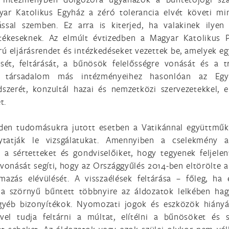
ar Katolikus Egyház a zéró tolerancia elvét követi mi
ssal szemben. Ez arra is kiterjed, ha valakinek ilyen
etékeseknek. Az elmúlt évtizedben a Magyar Katolikus 
ú eljárásrendet és intézkedéseket vezettek be, amelyek eg
sét, feltárását, a bűnösök felelősségre vonását és a 
. A társadalom más intézményeihez hasonlóan az Egy
szerét, konzultál hazai és nemzetközi szervezetekkel, e
t.
nden tudomásukra jutott esetben a Vatikánnal együttmű
lytatják le vizsgálatukat. Amennyiben a cselekmény a
a a sértetteket és gondviselőiket, hogy tegyenek feljelen
 vonását segíti, hogy az Országgyűlés 2014-ben eltörölte a
zás elévülését. A visszaélések feltárása – főleg, ha 
 a szörnyű bűntett többnyire az áldozatok lelkében ha
yéb bizonyítékok. Nyomozati jogok és eszközök hiány
l tudja feltárni a múltat, elítélni a bűnösöket és s