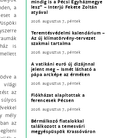
mindig is a Pécsi Egyházmegye
nden, a
lesz” – Interjú Fekete Zoltán
atyával
 eset a
2026. augusztus 7., péntek
Püspöki
yszerre
Teremtésvédelmi kalendárium –
traumák
Az új klímatörvény-tervezet
szakmai tartalma
ház is
2026. augusztus 7., péntek
mellett
A vatikáni euró új dizájnnal
jelent meg – Ismét látható a
pápa arcképe az érméken
ködve a
2026. augusztus 7., péntek
 világi
tést az
Fiókházat alapítottak a
 súlyos
ferencesek Pécsen
évekkel
2026. augusztus 7., péntek
gy mély
Bérmálkozó fiatalokkal
ában az
találkozott a temesvári
egíteni
megyéspüspök Krassóváron