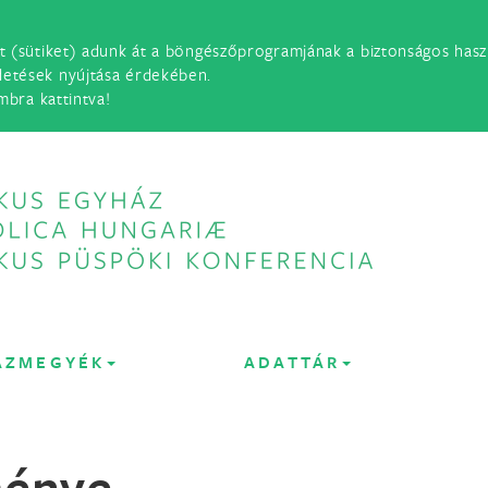
t (sütiket) adunk át a böngészőprogramjának a biztonságos haszn
detések nyújtása érdekében.
mbra kattintva!
ÁZMEGYÉK
ADATTÁR
ménye