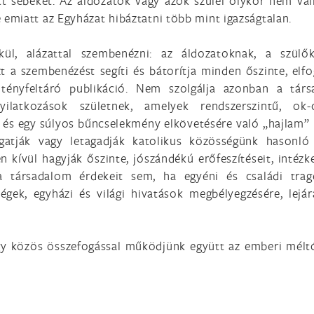
tt sebeket. Az áldozatok vagy azok szülei olykor nem váll
e emiatt az Egyházat hibáztatni több mint igazságtalan.
ül, alázattal szembenézni: az áldozatoknak, a szülő
 a szembenézést segíti és bátorítja minden őszinte, elfo
s tényfeltáró publikáció. Nem szolgálja azonban a tár
ilatkozások születnek, amelyek rendszerszintű, ok-o
 és egy súlyos bűncselekmény elkövetésére való „hajlam” 
lgatják vagy letagadják katolikus közösségünk hasonló
n kívül hagyják őszinte, jószándékú erőfeszítéseit, intézk
 társadalom érdekeit sem, ha egyéni és családi trag
gek, egyházi és világi hivatások megbélyegzésére, lejár
y közös összefogással működjünk együtt az emberi mélt