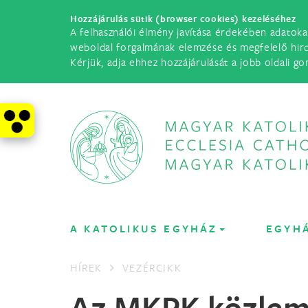
Hozzájárulás sütik (browser cookies) kezeléséhez
A felhasználói élmény javítása érdekében adatoka
weboldal forgalmának elemzése és megfelelő hir
Kérjük, adja ehhez hozzájárulását a jobb oldali go
A KATOLIKUS EGYHÁZ
EGYH
HÍREK
VEZÉRCIKK
Az MKPK közle