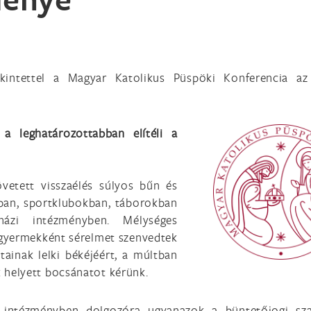
kintettel a Magyar Katolikus Püspöki Konferencia az
a leghatározottabban elítéli a
vetett visszaélés súlyos bűn és
kban, sportklubokban, táborokban
házi intézményben. Mélységes
 gyermekként sérelmet szenvedtek
tainak lelki békéjéért, a múltban
k helyett bocsánatot kérünk.
i intézményben dolgozóra ugyanazok a büntetőjogi sz