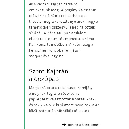
és a vértanúságban társairól
emlékezünk meg. A pogány Valerianus
császár halálbüntetés terhe alatt
tiltotta meg a keresztényeknek, hogy a
temetőkben összegyűljenek halottaik
sírjánál. A pápa 258-ban a tilalom
ellenére szentmisét mondott a római
Kallixtusz-temetőben. A katonaság a
helyszínen koncolta fel négy
szerpapjával együtt.
Szent Kajetán
áldozópap
Megalapította a teatinusok rendjét,
amelynek tagjai elsősorban a
papképzést választották hivatásuknak,
és sok kiváló lelkipásztort neveltek, akik
közül számosán püspökökké lettek.
Tovább a szentekhez