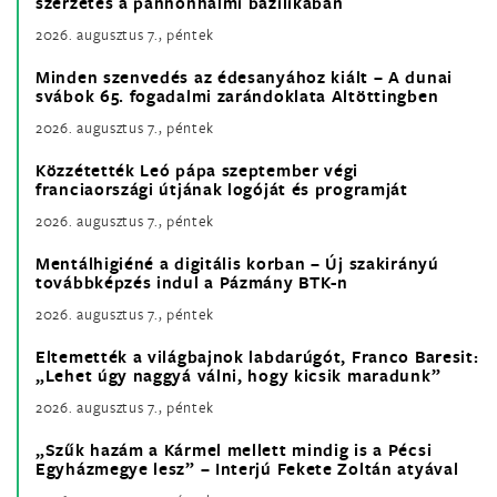
szerzetes a pannonhalmi bazilikában
2026. augusztus 7., péntek
Minden szenvedés az édesanyához kiált – A dunai
svábok 65. fogadalmi zarándoklata Altöttingben
2026. augusztus 7., péntek
Közzétették Leó pápa szeptember végi
franciaországi útjának logóját és programját
2026. augusztus 7., péntek
Mentálhigiéné a digitális korban – Új szakirányú
továbbképzés indul a Pázmány BTK-n
2026. augusztus 7., péntek
Eltemették a világbajnok labdarúgót, Franco Baresit:
„Lehet úgy naggyá válni, hogy kicsik maradunk”
2026. augusztus 7., péntek
„Szűk hazám a Kármel mellett mindig is a Pécsi
Egyházmegye lesz” – Interjú Fekete Zoltán atyával