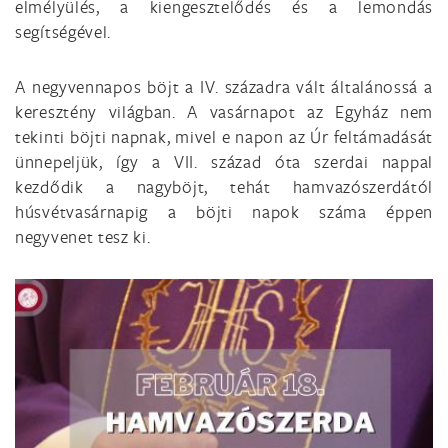
elmélyülés, a kiengesztelődés és a lemondás
segítségével.
A negyvennapos böjt a IV. századra vált általánossá a
keresztény világban. A vasárnapot az Egyház nem
tekinti böjti napnak, mivel e napon az Úr feltámadását
ünnepeljük, így a VII. század óta szerdai nappal
kezdődik a nagyböjt, tehát hamvazószerdától
húsvétvasárnapig a böjti napok száma éppen
negyvenet tesz ki.