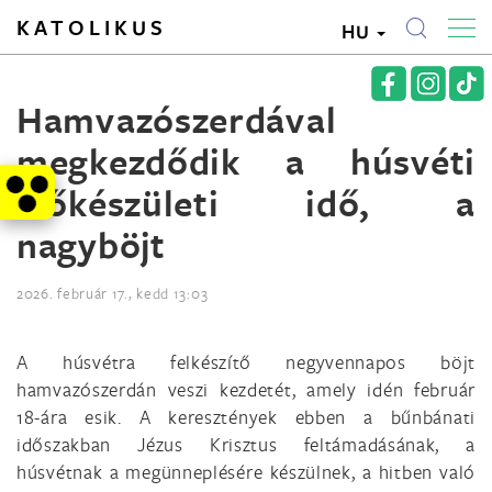
KATOLIKUS
HU
Hamvazószerdával
megkezdődik a húsvéti
előkészületi idő, a
nagyböjt
2026. február 17., kedd 13:03
A húsvétra felkészítő negyvennapos böjt
hamvazószerdán veszi kezdetét, amely idén február
18-ára esik. A keresztények ebben a bűnbánati
időszakban Jézus Krisztus feltámadásának, a
húsvétnak a megünneplésére készülnek, a hitben való