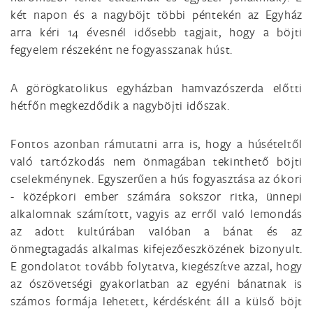
két napon és a nagyböjt többi péntekén az Egyház
arra kéri 14 évesnél idősebb tagjait, hogy a böjti
fegyelem részeként ne fogyasszanak húst.
A görögkatolikus egyházban hamvazószerda előtti
hétfőn megkezdődik a nagyböjti időszak.
Fontos azonban rámutatni arra is, hogy a húsételtől
való tartózkodás nem önmagában tekinthető böjti
cselekménynek. Egyszerűen a hús fogyasztása az ókori
- középkori ember számára sokszor ritka, ünnepi
alkalomnak számított, vagyis az erről való lemondás
az adott kultúrában valóban a bánat és az
önmegtagadás alkalmas kifejezőeszközének bizonyult.
E gondolatot tovább folytatva, kiegészítve azzal, hogy
az ószövetségi gyakorlatban az egyéni bánatnak is
számos formája lehetett, kérdésként áll a külső böjt