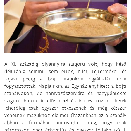
A XI. századig olyannyira szigorú volt, hogy késő
délutánig semmit sem ettek; húst, tejterméket és
tojást pedig a böjti napokon egyáltalán nem
fogyasztottak. Napjainkra az Egyház enyhített a böjti
szabályokon, de hamvazószerdára és nagypéntekre
szigorú böjtöt ír elő: a 18 és 60 év közötti hívek
lehetőleg csak egyszer étkezzenek és még kétszer
vehetnek magukhoz élelmet (hazánkban ez a szabály
abban a formában honosodott meg, hogy csak
háromszor lehet étkezniük és egyszer jóllakniuk). E