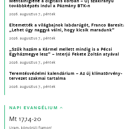
Mentálhigiéné a digitális korban – Új szakirányú
továbbképzés indul a Pázmány BTK-n
2026. augusztus 7., péntek
Eltemették a világbajnok labdarúgót, Franco Baresit:
„Lehet úgy naggyá válni, hogy kicsik maradunk”
2026. augusztus 7., péntek
„Szűk hazám a Kármel mellett mindig is a Pécsi
Egyházmegye lesz” – Interjú Fekete Zoltán atyával
2026. augusztus 7., péntek
Teremtésvédelmi kalendárium – Az új klímatörvény-
tervezet szakmai tartalma
2026. augusztus 7., péntek
NAPI EVANGÉLIUM
Mt 17,14-20
Uram, könyörülj fiamon!