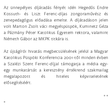
Az ünnepélyes díjátadás fényét idén Hegedűs Endre
Kossuth- és Liszt Ferenc-díjas zongoraművész és
zenepedagógus előadása emelte. A díjátadáson jelen
volt Marton Zsolt váci megyéspüspök, Kuminetz Géza
a Pázmány Péter Katolikus Egyetem rektora, valamint
Németh Gábor az MKPK titkára is.
Az újságírói hivatás megbecsülésének jeléül a Magyar
Katolikus Püspöki Konferencia 2001-től minden évben
a Szalézi Szent Ferenc-díjjal támogatja a média egy-
egy munkatársát a keresztény értékrend szakmailag
megalapozott és hiteles képviseletének
elősegítéséért.
* *
*