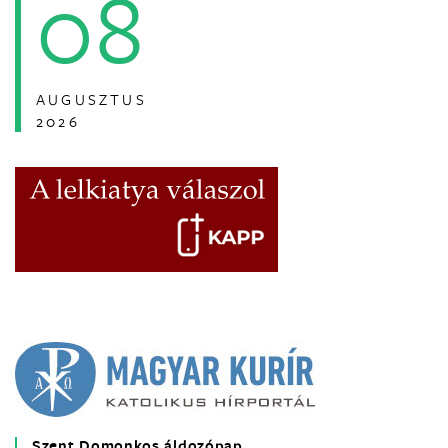
08
AUGUSZTUS
2026
Szent Domonkos áldozópap