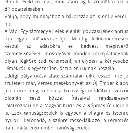
elmúlt években már, mint zsűritag közreműködött a
díj odaítélésében.
Vallja, hogy munkájához a hátország az Istenbe vetett
hit.
A Váci Egyházmegye Lélekjelenlét podcastjének április
óta egyik műsorvezetője. Mindig lelkiismeretesen
készül az adásokra és kedves, megnyerő
személyiségével, mosolyával minden interjúalanynak
olyan légkört tud teremteni, amelyben a kényesebb
témákról is egyszerűen, őszintén tudnak beszélni.
Eddigi pályafutása alatt számtalan cikk, esszé, interjú
született már, verses mesekönyvét az Új Ember kiadó
jelentette meg, verseit a közösségi médiában szerzői
oldalán teszi közzé. Írásaival rendszeresen
találkozhatunk a Magyar Kurír és a Képmás felületein
is. Ezek tanúságtételek is egyben a világra és Istenre
nyitott, befogadó, a szépre rácsodálkozó, a teremtés
iránt hálát érző ember tanúságtételei.