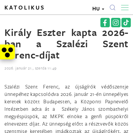
KATOLIKUS
HU
Király Eszter kapta 2026-
ban a Szalézi Szent
Ferenc-díjat
2026. január 21., szerda 11:49
Szalézi Szent Ferenc, az újságírók védőszentje
ünnepéhez kapcsolódva 2026. január 21-én ünnepélyes
keretek között Budapesten, a Központi Papnevelő
Intézetben adta át a Székely János szombathelyi
megyéspüspök, az MKPK elnöke a genfi püspökről
elnevezett díjat. Az ünnepség előtt a résztvevők közös
szentmise keretében imádkoztak az újságírókért, az