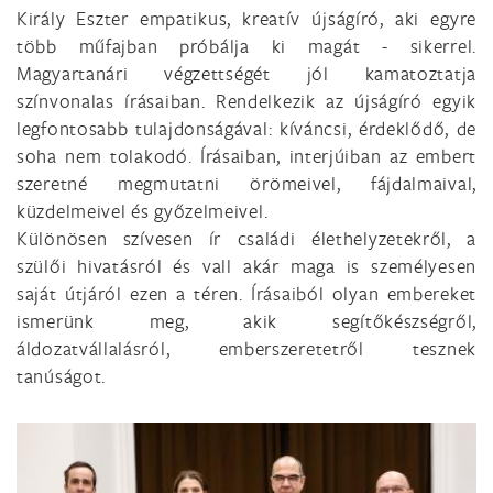
Király Eszter empatikus, kreatív újságíró, aki egyre
több műfajban próbálja ki magát - sikerrel.
Magyartanári végzettségét jól kamatoztatja
színvonalas írásaiban. Rendelkezik az újságíró egyik
legfontosabb tulajdonságával: kíváncsi, érdeklődő, de
soha nem tolakodó. Írásaiban, interjúiban az embert
szeretné megmutatni örömeivel, fájdalmaival,
küzdelmeivel és győzelmeivel.
Különösen szívesen ír családi élethelyzetekről, a
szülői hivatásról és vall akár maga is személyesen
saját útjáról ezen a téren. Írásaiból olyan embereket
ismerünk meg, akik segítőkészségről,
áldozatvállalásról, emberszeretetről tesznek
tanúságot.