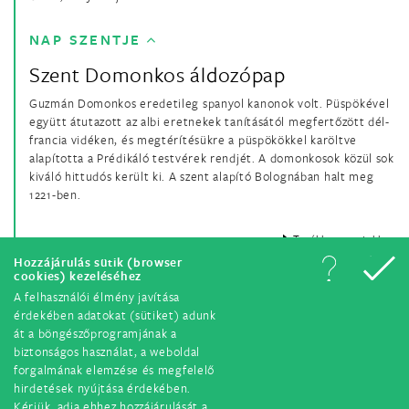
NAP SZENTJE
Szent Domonkos áldozópap
Guzmán Domonkos eredetileg spanyol kanonok volt. Püspökével
együtt átutazott az albi eretnekek tanításától megfertőzött dél-
francia vidéken, és megtérítésükre a püspökökkel karöltve
alapította a Prédikáló testvérek rendjét. A domonkosok közül sok
kiváló hittudós került ki. A szent alapító Bolognában halt meg
1221-ben.
Tovább a szentekhez
Hozzájárulás sütik (browser
cookies) kezeléséhez
A felhasználói élmény javítása
érdekében adatokat (sütiket) adunk
át a böngészőprogramjának a
biztonságos használat, a weboldal
forgalmának elemzése és megfelelő
hirdetések nyújtása érdekében.
© Minden jog fenntartva. 2018.
Kérjük, adja ehhez hozzájárulását a