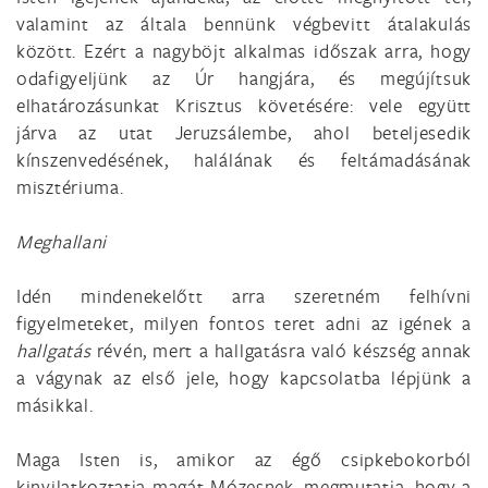
valamint az általa bennünk végbevitt átalakulás
között. Ezért a nagyböjt alkalmas időszak arra, hogy
odafigyeljünk az Úr hangjára, és megújítsuk
elhatározásunkat Krisztus követésére: vele együtt
járva az utat Jeruzsálembe, ahol beteljesedik
kínszenvedésének, halálának és feltámadásának
misztériuma.
Meghallani
Idén mindenekelőtt arra szeretném felhívni
figyelmeteket, milyen fontos teret adni az igének a
hallgatás
révén, mert a hallgatásra való készség annak
a vágynak az első jele, hogy kapcsolatba lépjünk a
másikkal.
Maga Isten is, amikor az égő csipkebokorból
kinyilatkoztatja magát Mózesnek, megmutatja, hogy a