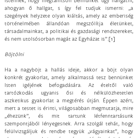
Istennek, hogy megtanítson bennünket úgy hallgatni,
ahogyan ő hallgat, s így fel tudjuk ismerni: „a
szegények helyzete olyan kiáltás, amely az emberiség
történelmében állandóan megszólítja életünket,
társadalmainkat, a politikai és gazdasági rendszereket,
és nem utolsósorban magát az Egyházat is”.
[1]
Böjtölni
Ha a nagyböjt a hallás ideje, akkor a böjt olyan
konkrét gyakorlat, amely alkalmassá tesz bennünket
Isten igéjének befogadására. Az ételtől való
tartózkodás ugyanis ősi és nélkülözhetetlen
aszketikus gyakorlat a megtérés útján. Éppen azért,
mert a testet is érinti, világosabban megmutatja, mire
„éhezünk”, és mit tartunk létfenntartásunk
szempontjából lényegesnek. Arra szolgál tehát, hogy
felülvizsgáljuk és rendbe tegyük „vágyainkat”, hogy