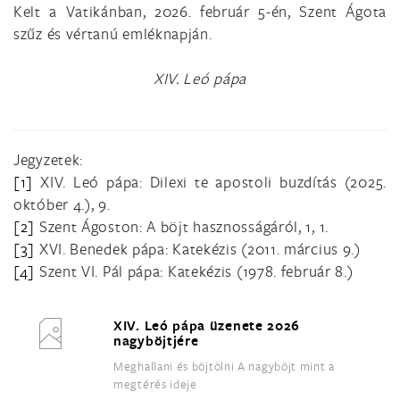
Kelt a Vatikánban, 2026. február 5-én, Szent Ágota
szűz és vértanú emléknapján.
XIV. Leó pápa
Jegyzetek:
[1]
XIV. Leó pápa: Dilexi te apostoli buzdítás (2025.
október 4.), 9.
[2]
Szent Ágoston: A böjt hasznosságáról, 1, 1.
[3]
XVI. Benedek pápa: Katekézis (2011. március 9.)
[4]
Szent VI. Pál pápa: Katekézis (1978. február 8.)
XIV. Leó pápa üzenete 2026
nagyböjtjére
Meghallani és böjtölni A nagyböjt mint a
megtérés ideje