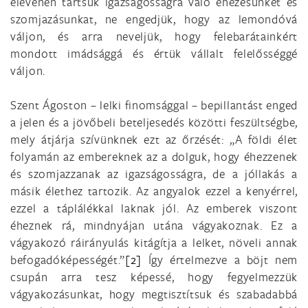
elevenen tartsuk igazságosságra való éhezésünket és
szomjazásunkat, ne engedjük, hogy az lemondóvá
váljon, és arra neveljük, hogy felebarátainkért
mondott imádsággá és értük vállalt felelősséggé
váljon.
Szent Ágoston – lelki finomsággal – bepillantást enged
a jelen és a jövőbeli beteljesedés közötti feszültségbe,
mely átjárja szívünknek ezt az őrzését: „A földi élet
folyamán az embereknek az a dolguk, hogy éhezzenek
és szomjazzanak az igazságosságra, de a jóllakás a
másik élethez tartozik. Az angyalok ezzel a kenyérrel,
ezzel a táplálékkal laknak jól. Az emberek viszont
éheznek rá, mindnyájan utána vágyakoznak. Ez a
vágyakozó ráirányulás kitágítja a lelket, növeli annak
befogadóképességét.”
[2]
Így értelmezve a böjt nem
csupán arra tesz képessé, hogy fegyelmezzük
vágyakozásunkat, hogy megtisztítsuk és szabadabbá