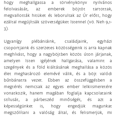
hogy meghallgassa a törvénykönyv nyilvános
felolvasását, az emberek böjtöt tartottak,
megvallották hitüket és leborultak az Úr előtt, hogy
ezáltal megújítsák szövetségüket Istennel (vö. Neh 9,1-
3).
Ugyanígy plébániáink, családjaink, egyházi
csoportjaink és szerzetes közösségeink is arra kapnak
meghívást, hogy a nagyböjtben közös úton járjanak,
amelyen Isten igéjének hallgatása, valamint a
szegények és a föld kiáltásának meghallása a közös
élet meghatározó elemévé válik, és a böjt valódi
bűnbánatra vezet. Ebben az összefüggésben a
megtérés nemcsak az egyes ember lelkiismeretére
vonatkozik, hanem magában foglalja kapcsolataink
stílusát, a párbeszéd minőségét, és azt a
képességünket is, hogy engedjük magunkat
megszólítani a valóság által, és felismerjük, mi