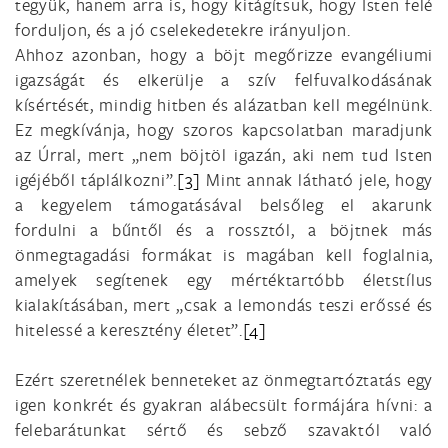
tegyük, hanem arra is, hogy kitágítsuk, hogy Isten felé
forduljon, és a jó cselekedetekre irányuljon.
Ahhoz azonban, hogy a böjt megőrizze evangéliumi
igazságát és elkerülje a szív felfuvalkodásának
kísértését, mindig hitben és alázatban kell megélnünk.
Ez megkívánja, hogy szoros kapcsolatban maradjunk
az Úrral, mert „nem böjtöl igazán, aki nem tud Isten
igéjéből táplálkozni”.
[3]
Mint annak látható jele, hogy
a kegyelem támogatásával belsőleg el akarunk
fordulni a bűntől és a rossztól, a böjtnek más
önmegtagadási formákat is magában kell foglalnia,
amelyek segítenek egy mértéktartóbb életstílus
kialakításában, mert „csak a lemondás teszi erőssé és
hitelessé a keresztény életet”.
[4]
Ezért szeretnélek benneteket az önmegtartóztatás egy
igen konkrét és gyakran alábecsült formájára hívni: a
felebarátunkat sértő és sebző szavaktól való