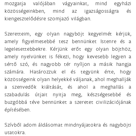
mozgatja valójában vágyainkat, mind egyházi
közösségeinkben, mind az igazságosságra és
kiengesztelődésre szomjazó világban.
Szeretteim, egy olyan nagyböjt kegyelmét kérjük,
amely figyelmesebbé tesz bennünket Istenre és a
legelesettebbekre. Kérjünk erőt egy olyan böjthöz,
amely nyelvünket is fékezi, hogy kevesebb legyen a
sértő szó, és nagyobb tér nyíljon a másik hangja
számára. Határozzuk el és tegyünk érte, hogy
közösségeink olyan helyekké váljanak, ahol meghallják
a szenvedők kiáltását, és ahol a meghallás a
szabadulás útjait nyitja meg, készségesebbé és
buzgóbbá téve bennünket a szeretet civilizációjának
építésében.
Szívből adom áldásomat mindnyájatokra és nagyböjti
utatokra.