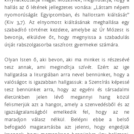
hallás az ő létének jellegzetes vonása: „Láttam népem
nyomorúságát Egyiptomban, és hallottam kiáltását”
(Kiv 3,7). Az elnyomott kiáltásának meghallása egy
szabadító történet kezdete, amelybe az Úr Mózest is
bevonja, elküldve őt, hogy megnyissa a szabadulás
útját rabszolgasorba taszított gyermekei számára.
Olyan Isten ő, aki bevon, aki ma minket is részesévé
tesz annak, ami megindítja szívét. Ezért az ige
hallgatása a liturgiában arra nevel bennünket, hogy a
valóságot is igazabban hallgassuk: a Szentírás képessé
tesz bennünket arra, hogy az egyéni és társadalmi
életünkben jelen lévő megannyi hang közül
felismerjük azt a hangot, amely a szenvedésből és az
igazságtalanságból emelkedik fel, hogy az ne
maradjon válasz nélkül. Belépni ebbe a belső
befogadó magatartásba azt jelenti, hogy engedjük