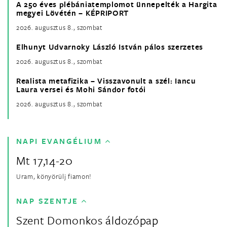
A 250 éves plébániatemplomot ünnepelték a Hargita
megyei Lövétén – KÉPRIPORT
2026. augusztus 8., szombat
Elhunyt Udvarnoky László István pálos szerzetes
2026. augusztus 8., szombat
Realista metafizika – Visszavonult a szél: Iancu
Laura versei és Mohi Sándor fotói
2026. augusztus 8., szombat
NAPI EVANGÉLIUM
Mt 17,14-20
Uram, könyörülj fiamon!
NAP SZENTJE
Szent Domonkos áldozópap