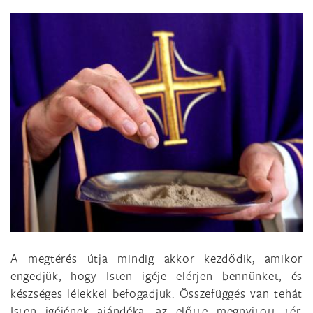
A megtérés útja mindig akkor kezdődik, amikor
engedjük, hogy Isten igéje elérjen bennünket, és
készséges lélekkel befogadjuk. Összefüggés van tehát
Isten igéjének ajándéka, az előtte megnyitott tér,