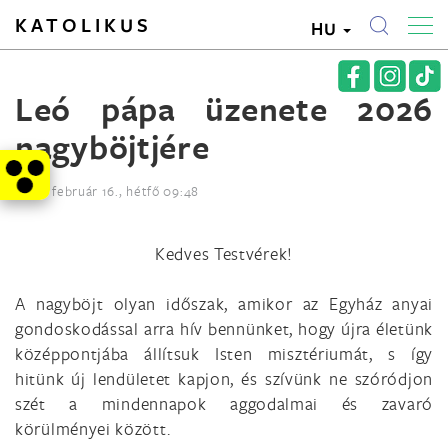
KATOLIKUS
HU
Leó pápa üzenete 2026
nagyböjtjére
2026. február 16., hétfő 09:48
Kedves Testvérek!
A nagyböjt olyan időszak, amikor az Egyház anyai
gondoskodással arra hív bennünket, hogy újra életünk
középpontjába állítsuk Isten misztériumát, s így
hitünk új lendületet kapjon, és szívünk ne szóródjon
szét a mindennapok aggodalmai és zavaró
körülményei között.