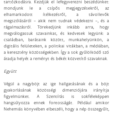
tartózkodásra. Kezdjük el lefegyverezni beszédünket:
mondjunk le a csípős megjegyzésekről, az
elhamarkodott ítélkezésről, a távollevők
megszólásáról – akik nem tudnak védekezni –, és a
rágalmazásról. Törekedjünk inkább arra, hogy
megválogassuk szavainkat, és kedvesek legyünk: a
családban, barátaink között, munkahelyünkön, a
digitális felületeken, a politikai vitákban, a médiában,
a keresztény közösségekben. Így a sok gyűlölködő szó
átadja helyét a reményt és békét közvetítő szavaknak.
Együtt
Végül a nagyböjt az ige hallgatásának és a böjt
gyakorlásának közösségi dimenziójára irányítja
figyelmünket. A Szentírás is sokféleképpen
hangsúlyozza ennek fontosságát. Például amikor
Nehemiás könyvében elbeszéli, hogy a nép összegyűlt,