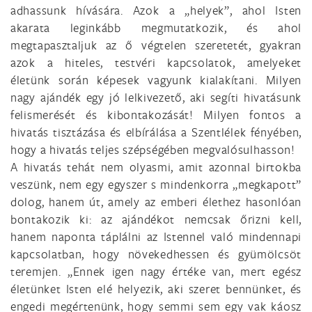
adhassunk hívására. Azok a „helyek”, ahol Isten
akarata leginkább megmutatkozik, és ahol
megtapasztaljuk az ő végtelen szeretetét, gyakran
azok a hiteles, testvéri kapcsolatok, amelyeket
életünk során képesek vagyunk kialakítani. Milyen
nagy ajándék egy jó lelkivezető, aki segíti hivatásunk
felismerését és kibontakozását! Milyen fontos a
hivatás tisztázása és elbírálása a Szentlélek fényében,
hogy a hivatás teljes szépségében megvalósulhasson!
A hivatás tehát nem olyasmi, amit azonnal birtokba
veszünk, nem egy egyszer s mindenkorra „megkapott”
dolog, hanem út, amely az emberi élethez hasonlóan
bontakozik ki: az ajándékot nemcsak őrizni kell,
hanem naponta táplálni az Istennel való mindennapi
kapcsolatban, hogy növekedhessen és gyümölcsöt
teremjen. „Ennek igen nagy értéke van, mert egész
életünket Isten elé helyezik, aki szeret bennünket, és
engedi megértenünk, hogy semmi sem egy vak káosz