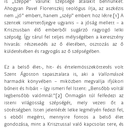
is „széppé” válunk: szépsége átalakít bennünket.
Ahogyan Pavel Florenszkij teológus írja, az aszkézis
nem „jó” embert, hanem „szép” embert hoz létre.
[1]
A
szentek ismertetőjegye ugyanis – a jóság mellett – a
Krisztusban élő emberből sugárzó ragyogó lelki
szépség. Így tárul fel teljes mélységében a keresztény
hivatás: részesedés az ő életében, osztozás az ő
küldetésében és ragyogás az ő szépségében.
Ez a belső élet-, hit- és értelemösszeköttetés volt
Szent Ágoston tapasztalata is, aki a
Vallomások
harmadik könyvében – miközben megvallja ifjúkori
bűneit és hibáit – így ismeri fel Istent: „Bensőbb voltál
legbensőbb valómnál.”
[2]
Önmagán túl felfedezi az
isteni világosság szépségét, mely vezeti őt a
sötétségben. Isten jelenlétét lelke legmélyén fedezi fel,
s ebből megérti, mennyire fontos a belső élet
gondozása, mint a Krisztussal való kapcsolat tere, és