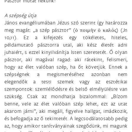
Pásztor mutat nekünk!
A szépség útja
János evangéliumában Jézus szó szerint így határozza
meg magát: „a szép pásztor” (ὁ ποιμὴν ὁ καλός) (Jn
10,11). Ez a kifejezés egy tökéletes, hiteles,
példamutató pásztorra utal, aki kész életét adni
juhaiért, s ezzel kinyilvánítja Isten szeretetét. Ő olyan
pásztor, aki magával ragad: aki rátekint, felismeri,
hogy az élet valóban szép, ha őt követjük. Ennek a
szépségnek a megismeréséhez azonban nem
elegendők a testi szemek vagy az esztétikai
szempontok: szemlélődésre és belső elmélyülésre van
szükség. Csak az mondhatja bizalommal: „Bízom
benne, vele az élet valóban szép lehet, ezt az utat
akarom járni”, aki megáll, figyelve hallgat, imádkozik,
és befogadja az ő tekintetét. A legcsodálatosabb pedig
az, hogy amikor tanítványainak szegődünk, mi magunk