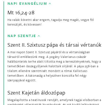
NAPI EVANGÉLIUM
Mt 16,24-28
Ha valaki követni akar engem, tagadja meg magát, vegye föl
keresztjét, és kövessen!
NAP SZENTJE
Szent II. Szixtusz pápa és társai vértanúk
A mai napon Szent II. Szixtusz pápáról és a vértanúságban
társairól emlékezünk meg. A pogány Valerianus császár
halálbüntetés terhe alatt tiltotta meg a keresztényeknek, hogy a
temetőkben összegyűljenek halottaik sírjánál. A pápa 258-ban a
tilalom ellenére szentmisét mondott a római Kallixtusz-
temetőben. A katonaság a helyszínen koncolta fel négy
szerpapjával együtt.
Szent Kajetán áldozópap
Megalapította a teatinusok rendjét, amelynek tagjai elsősorban a
papképzést választották hivatásuknak, és sok kiváló lelkipásztort