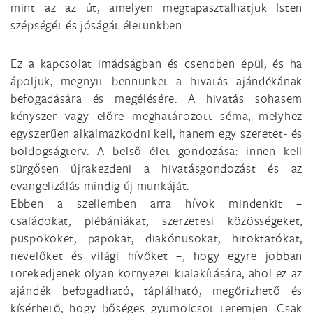
mint az az út, amelyen megtapasztalhatjuk Isten
szépségét és jóságát életünkben.
Ez a kapcsolat imádságban és csendben épül, és ha
ápoljuk, megnyit bennünket a hivatás ajándékának
befogadására és megélésére. A hivatás sohasem
kényszer vagy előre meghatározott séma, melyhez
egyszerűen alkalmazkodni kell, hanem egy szeretet- és
boldogságterv. A belső élet gondozása: innen kell
sürgősen újrakezdeni a hivatásgondozást és az
evangelizálás mindig új munkáját.
Ebben a szellemben arra hívok mindenkit –
családokat, plébániákat, szerzetesi közösségeket,
püspököket, papokat, diakónusokat, hitoktatókat,
nevelőket és világi hívőket –, hogy egyre jobban
törekedjenek olyan környezet kialakítására, ahol ez az
ajándék befogadható, táplálható, megőrizhető és
kísérhető, hogy bőséges gyümölcsöt teremjen. Csak