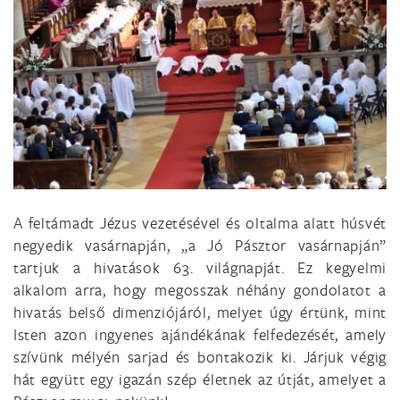
A feltámadt Jézus vezetésével és oltalma alatt húsvét
negyedik vasárnapján, „a Jó Pásztor vasárnapján”
tartjuk a hivatások 63. világnapját. Ez kegyelmi
alkalom arra, hogy megosszak néhány gondolatot a
hivatás belső dimenziójáról, melyet úgy értünk, mint
Isten azon ingyenes ajándékának felfedezését, amely
szívünk mélyén sarjad és bontakozik ki. Járjuk végig
hát együtt egy igazán szép életnek az útját, amelyet a