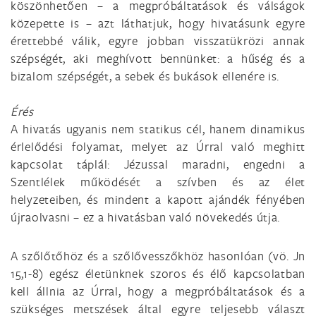
köszönhetően – a megpróbáltatások és válságok
közepette is – azt láthatjuk, hogy hivatásunk egyre
érettebbé válik, egyre jobban visszatükrözi annak
szépségét, aki meghívott bennünket: a hűség és a
bizalom szépségét, a sebek és bukások ellenére is.
Érés
A hivatás ugyanis nem statikus cél, hanem dinamikus
érlelődési folyamat, melyet az Úrral való meghitt
kapcsolat táplál: Jézussal maradni, engedni a
Szentlélek működését a szívben és az élet
helyzeteiben, és mindent a kapott ajándék fényében
újraolvasni – ez a hivatásban való növekedés útja.
A szőlőtőhöz és a szőlővesszőkhöz hasonlóan (vö. Jn
15,1-8) egész életünknek szoros és élő kapcsolatban
kell állnia az Úrral, hogy a megpróbáltatások és a
szükséges metszések által egyre teljesebb választ