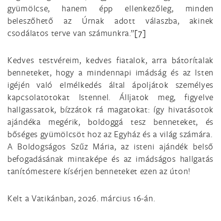
gyümölcse, hanem épp ellenkezőleg, minden
beleszőhető az Úrnak adott válaszba, akinek
csodálatos terve van számunkra.”
[7]
Kedves testvéreim, kedves fiatalok, arra bátorítalak
benneteket, hogy a mindennapi imádság és az Isten
igéjén való elmélkedés által ápoljátok személyes
kapcsolatotokat Istennel. Álljatok meg, figyelve
hallgassatok, bízzátok rá magatokat: így hivatásotok
ajándéka megérik, boldoggá tesz benneteket, és
bőséges gyümölcsöt hoz az Egyház és a világ számára.
A Boldogságos Szűz Mária, az isteni ajándék belső
befogadásának mintaképe és az imádságos hallgatás
tanítómestere kísérjen benneteket ezen az úton!
Kelt a Vatikánban, 2026. március 16-án.