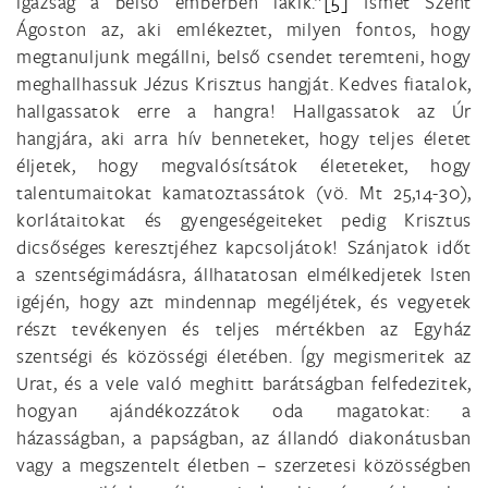
igazság a belső emberben lakik.”
[5]
Ismét Szent
Ágoston az, aki emlékeztet, milyen fontos, hogy
megtanuljunk megállni, belső csendet teremteni, hogy
meghallhassuk Jézus Krisztus hangját. Kedves fiatalok,
hallgassatok erre a hangra! Hallgassatok az Úr
hangjára, aki arra hív benneteket, hogy teljes életet
éljetek, hogy megvalósítsátok életeteket, hogy
talentumaitokat kamatoztassátok (vö. Mt 25,14-30),
korlátaitokat és gyengeségeiteket pedig Krisztus
dicsőséges keresztjéhez kapcsoljátok! Szánjatok időt
a szentségimádásra, állhatatosan elmélkedjetek Isten
igéjén, hogy azt mindennap megéljétek, és vegyetek
részt tevékenyen és teljes mértékben az Egyház
szentségi és közösségi életében. Így megismeritek az
Urat, és a vele való meghitt barátságban felfedezitek,
hogyan ajándékozzátok oda magatokat: a
házasságban, a papságban, az állandó diakonátusban
vagy a megszentelt életben – szerzetesi közösségben