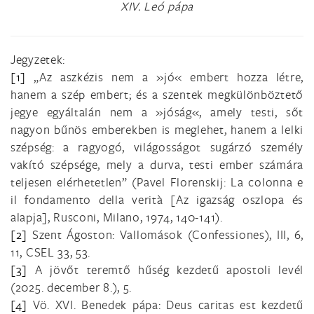
XIV. Leó pápa
Jegyzetek:
[1]
„Az aszkézis nem a »jó« embert hozza létre,
hanem a szép embert; és a szentek megkülönböztető
jegye egyáltalán nem a »jóság«, amely testi, sőt
nagyon bűnös emberekben is meglehet, hanem a lelki
szépség: a ragyogó, világosságot sugárzó személy
vakító szépsége, mely a durva, testi ember számára
teljesen elérhetetlen” (Pavel Florenskij: La colonna e
il fondamento della verità [Az igazság oszlopa és
alapja], Rusconi, Milano, 1974, 140-141).
[2]
Szent Ágoston: Vallomások (Confessiones), III, 6,
11, CSEL 33, 53.
[3]
A jövőt teremtő hűség kezdetű apostoli levél
(2025. december 8.), 5.
[4]
Vö. XVI. Benedek pápa: Deus caritas est kezdetű