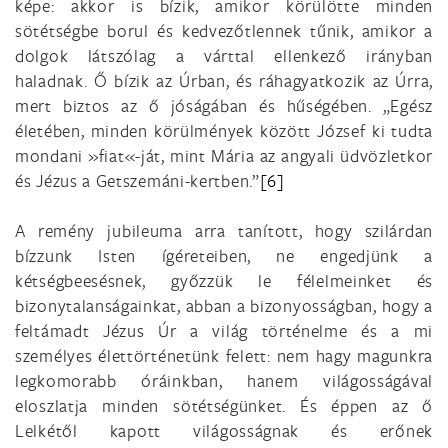
képe: akkor is bízik, amikor körülötte minden
sötétségbe borul és kedvezőtlennek tűnik, amikor a
dolgok látszólag a várttal ellenkező irányban
haladnak. Ő bízik az Úrban, és ráhagyatkozik az Úrra,
mert biztos az ő jóságában és hűségében. „Egész
életében, minden körülmények között József ki tudta
mondani »fiat«-ját, mint Mária az angyali üdvözletkor
és Jézus a Getszemáni-kertben.”
[6]
A remény jubileuma arra tanított, hogy szilárdan
bízzunk Isten ígéreteiben, ne engedjünk a
kétségbeesésnek, győzzük le félelmeinket és
bizonytalanságainkat, abban a bizonyosságban, hogy a
feltámadt Jézus Úr a világ történelme és a mi
személyes élettörténetünk felett: nem hagy magunkra
legkomorabb óráinkban, hanem világosságával
eloszlatja minden sötétségünket. És éppen az ő
Lelkétől kapott világosságnak és erőnek