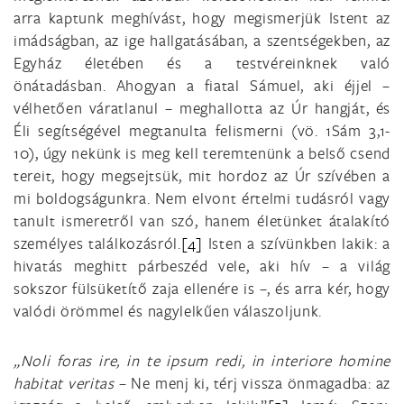
arra kaptunk meghívást, hogy megismerjük Istent az
imádságban, az ige hallgatásában, a szentségekben, az
Egyház életében és a testvéreinknek való
önátadásban. Ahogyan a fiatal Sámuel, aki éjjel –
vélhetően váratlanul – meghallotta az Úr hangját, és
Éli segítségével megtanulta felismerni (vö. 1Sám 3,1-
10), úgy nekünk is meg kell teremtenünk a belső csend
tereit, hogy megsejtsük, mit hordoz az Úr szívében a
mi boldogságunkra. Nem elvont értelmi tudásról vagy
tanult ismeretről van szó, hanem életünket átalakító
személyes találkozásról.
[4]
Isten a szívünkben lakik: a
hivatás meghitt párbeszéd vele, aki hív – a világ
sokszor fülsüketítő zaja ellenére is –, és arra kér, hogy
valódi örömmel és nagylelkűen válaszoljunk.
„Noli foras ire, in te ipsum redi, in interiore homine
habitat veritas
– Ne menj ki, térj vissza önmagadba: az