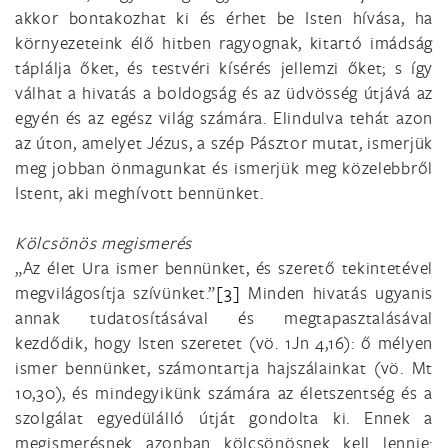
akkor bontakozhat ki és érhet be Isten hívása, ha
környezeteink élő hitben ragyognak, kitartó imádság
táplálja őket, és testvéri kísérés jellemzi őket; s így
válhat a hivatás a boldogság és az üdvösség útjává az
egyén és az egész világ számára. Elindulva tehát azon
az úton, amelyet Jézus, a szép Pásztor mutat, ismerjük
meg jobban önmagunkat és ismerjük meg közelebbről
Istent, aki meghívott bennünket.
Kölcsönös megismerés
„Az élet Ura ismer bennünket, és szerető tekintetével
megvilágosítja szívünket.”
[3]
Minden hivatás ugyanis
annak tudatosításával és megtapasztalásával
kezdődik, hogy Isten szeretet (vö. 1Jn 4,16): ő mélyen
ismer bennünket, számontartja hajszálainkat (vö. Mt
10,30), és mindegyikünk számára az életszentség és a
szolgálat egyedülálló útját gondolta ki. Ennek a
megismerésnek azonban kölcsönösnek kell lennie: