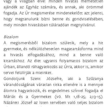
vagy a világban élve: minden hivatás mérhetetlen
ajándék az Egyház számára, és annak, aki örömmel
fogadja. Az Úr megismerése mindenekelőtt azt jelenti,
hogy megtanulunk bízni benne és gondviselésében,
mely minden hivatásban túláradóan megnyilvánul.
Bizalom
A megismerésből bizalom születik, mely a hit
gyermeke, és nélkülözhetetlen magatartásforma mind
a hivatás elfogadásához, mind a benne való
kitartáshoz. Az élet ugyanis folyamatos bizalom az
Úrban, állandó ráhagyatkozás az Úrra, akkor is, amikor
tervei felülírják a mieinket.
Gondoljunk Szent Józsefre, aki a Szűzanya
várandósságának váratlan titka ellenére is a mennyei
álomra hagyatkozik, és engedelmes szívvel fogadja el
Máriát és a Gyermeket (vö. Mt 1,18-25; 2,13-15).
Názáreti József az Isten tervében való teljes bizalom