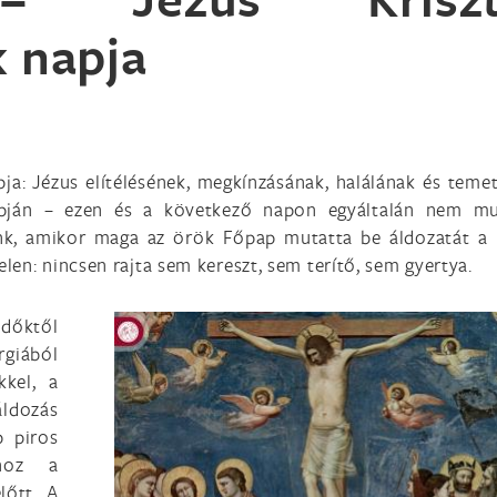
k napja
ja: Jézus elítélésének, megkínzásának, halálának és teme
apján – ezen és a következő napon egyáltalán nem mu
nk, amikor maga az örök Főpap mutatta be áldozatát a 
telen: nincsen rajta sem kereszt, sem terítő, sem gyertya.
időktől
rgiából
kel, a
áldozás
p piros
hoz a
lőtt. A