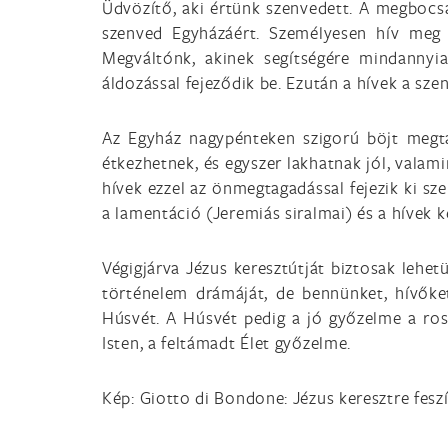
Üdvözítő, aki értünk szenvedett. A megbocsát
szenved Egyházáért. Személyesen hív meg 
Megváltónk, akinek segítségére mindannyi
áldozással fejeződik be. Ezután a hívek a sze
Az Egyház nagypénteken szigorú böjt megta
étkezhetnek, és egyszer lakhatnak jól, valami
hívek ezzel az önmegtagadással fejezik ki s
a lamentáció (Jeremiás siralmai) és a hívek k
Végigjárva Jézus keresztútját biztosak lehet
történelem drámáját, de bennünket, hívőke
Húsvét. A Húsvét pedig a jó győzelme a rossz
Isten, a feltámadt Élet győzelme.
Kép: Giotto di Bondone: Jézus keresztre fes