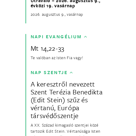
Útravaló – 2026. augusztus 9.,
évközi 19. vasárnap
2026. augusztus 9., vasárnap
NAPI EVANGÉLIUM
Mt 14,22-33
Te valóban az Isten Fia vagy!
NAP SZENTJE
A keresztről nevezett
Szent Terézia Benedikta
(Edit Stein) szűz és
vértanú, Európa
társvédőszentje
A XX. Század kimagasló szentjei közé
tartozik Edit Stein. Vértanúsága Isten