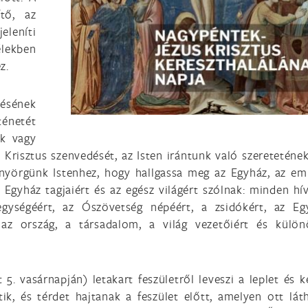
tő, az
eleníti
lekben
z.
désének
ténetét
ák vagy
Krisztus szenvedését, az Isten irántunk való szeretetének 
könyörgünk Istenhez, hogy hallgassa meg az Egyház, az em
Egyház tagjaiért és az egész világért szólnak: minden hív
egységéért, az Ószövetség népéért, a zsidókért, az Eg
 az ország, a társadalom, a világ vezetőiért és külö
. vasárnapján) letakart feszületről leveszi a leplet és k
tik, és térdet hajtanak a feszület előtt, amelyen ott lát