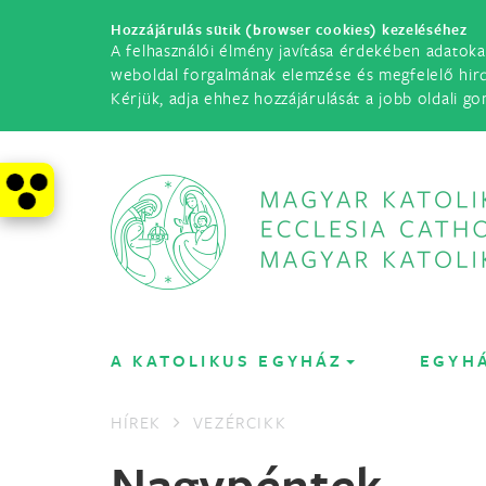
Hozzájárulás sütik (browser cookies) kezeléséhez
A felhasználói élmény javítása érdekében adatoka
weboldal forgalmának elemzése és megfelelő hir
Kérjük, adja ehhez hozzájárulását a jobb oldali go
A KATOLIKUS EGYHÁZ
EGYH
HÍREK
VEZÉRCIKK
Nagypéntek 