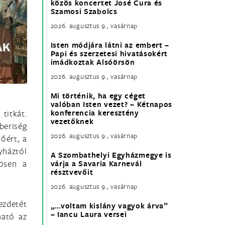
közös koncertet José Cura és
Szamosi Szabolcs
2026. augusztus 9., vasárnap
Isten módjára látni az embert –
Papi és szerzetesi hivatásokért
imádkoztak Alsóörsön
2026. augusztus 9., vasárnap
Mi történik, ha egy céget
valóban Isten vezet? – Kétnapos
titkát.
konferencia keresztény
vezetőknek
beriség
2026. augusztus 9., vasárnap
őért, a
yháztól
A Szombathelyi Egyházmegye is
nösen a
várja a Savaria Karnevál
résztvevőit
2026. augusztus 9., vasárnap
ezdetét
„…voltam kislány vagyok árva”
– Iancu Laura versei
ható az