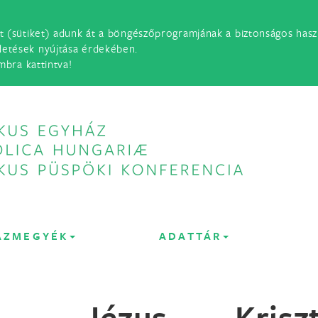
t (sütiket) adunk át a böngészőprogramjának a biztonságos haszn
detések nyújtása érdekében.
mbra kattintva!
ÁZMEGYÉK
ADATTÁR
– Jézus Kriszt