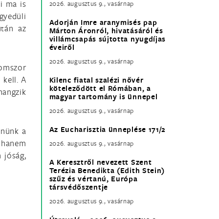
i ma is
2026. augusztus 9., vasárnap
gyedüli
Adorján Imre aranymisés pap
után az
Márton Áronról, hivatásáról és
villámcsapás sújtotta nyugdíjas
éveiről
2026. augusztus 9., vasárnap
romszor
 kell. A
Kilenc fiatal szalézi nővér
köteleződött el Rómában, a
hangzik
magyar tartomány is ünnepel
2026. augusztus 9., vasárnap
Az Eucharisztia ünneplése 171/2
enünk a
, hanem
2026. augusztus 9., vasárnap
 jóság,
A Keresztről nevezett Szent
Terézia Benedikta (Edith Stein)
szűz és vértanú, Európa
társvédőszentje
2026. augusztus 9., vasárnap