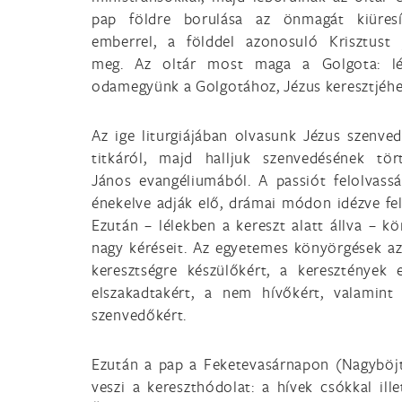
pap földre borulása az önmagát kiüresí
emberrel, a földdel azonosuló Krisztust j
meg. Az oltár most maga a Golgota: lé
odamegyünk a Golgotához, Jézus keresztjéhe
Az ige liturgiájában olvasunk Jézus szenve
titkáról, majd halljuk szenvedésének tör
János evangéliumából. A passiót felolvass
énekelve adják elő, drámai módon idézve fel 
Ezután – lélekben a kereszt alatt állva – 
nagy kéréseit. Az egyetemes könyörgések az 
keresztségre készülőkért, a keresztények 
elszakadtakért, a nem hívőkért, valamint
szenvedőkért.
Ezután a pap a Feketevasárnapon (Nagyböjt 5
veszi a kereszthódolat: a hívek csókkal ille