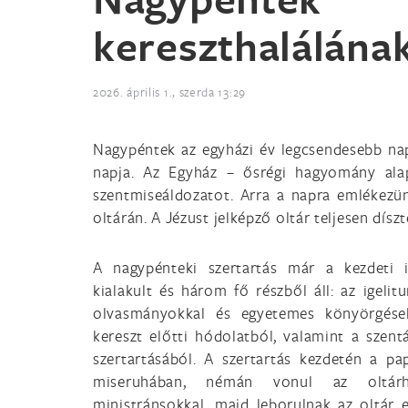
kereszthalálána
2026. április 1., szerda 13:29
Nagypéntek az egyházi év legcsendesebb nap
napja. Az Egyház – ősrégi hagyomány al
szentmiseáldozatot. Arra a napra emlékezü
oltárán. A Jézust jelképző oltár teljesen dísz
A nagypénteki szertartás már a kezdeti 
kialakult és három fő részből áll: az igelitu
olvasmányokkal és egyetemes könyörgések
kereszt előtti hódolatból, valamint a szent
szertartásából. A szertartás kezdetén a pa
miseruhában, némán vonul az oltár
ministránsokkal, majd leborulnak az oltár e