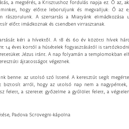
ás, a megtérés, a Krisztushoz fordulás napja ez. Ő az, ak
minket, hogy előtte leboruljunk és megvalljuk: Ő az e
an rászorulunk. A szertartás a Miatyánk elimádkozása 
ntsír előtt imádkoznak és csendben virrasztanak.
rtását kéri a hívektől. A 18 és 60 év közötti hívek há
nt 14 éves kortól a húsételek fogyasztásától is tartózkodni
zeretetüket Jézus iránt. A nap folyamán a templomokban el
eresztúti ájtatosságot végeznek.
ünk benne: az utolsó szó Istené. A keresztút segít megért
t biztosít arról, hogy az utolsó nap nem a nagypéntek
 felett, a szeretet győzelme a gyűlölet felett, a végtelen
zítése, Padova Scrovegni-kápolna